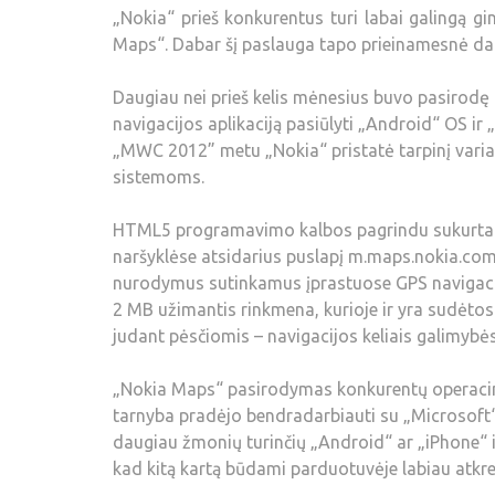
„Nokia“ prieš konkurentus turi labai galingą g
Maps“. Dabar šį paslauga tapo prieinamesnė dar
Daugiau nei prieš kelis mėnesius buvo pasirodę
navigacijos aplikaciją pasiūlyti „Android“ OS ir
„MWC 2012” metu „Nokia“ pristatė tarpinį varia
sistemoms.
HTML5 programavimo kalbos pagrindu sukurta nav
naršyklėse atsidarius puslapį m.maps.nokia.com. 
nurodymus sutinkamus įprastuose GPS navigacij
2 MB užimantis rinkmena, kurioje ir yra sudėtos 
judant pėsčiomis – navigacijos keliais galimybė
„Nokia Maps“ pasirodymas konkurentų operaci
tarnyba pradėjo bendradarbiauti su „Microsoft“ 
daugiau žmonių turinčių „Android“ ar „iPhone“ 
kad kitą kartą būdami parduotuvėje labiau atkre