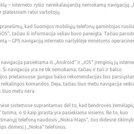
inklą – interneto ryšio nereikalaujančią nemokamą navigaciją 
 platesniam ratui vartotojų.
 pranešimų, kad Suomijos mobiliųjų telefonų gamintojas ruoši
 „iOS“, tačiau ši informacija vėliau buvo paneigta. Tačiau parod
ntą – GPS navigaciją interneto naršyklėje minėtoms operacin
igacija pasiekiama iš „Android“ ir „iOS“ įrenginių jų intern
Ši navigacija yra ne tik nemokama, tačiau ir turi ir balso
os prietaisuose. Įjungus balso rekomendacijas bus parsiųstas
reikalingos komandos. Deja, tačiau šiuo metu navigacija veikia
s šiuo metu nėra.
nėse sistemose suprantamas dėl to, kad bendrovės žemėlapi
turima, o ši kaip įprasta yra pasiekiama visiems. Be to, kuo
išmanųjį telefoną naudosis „Nokia Maps“, tuo didesnė tikimyb
ips dėmesį į „Nokia“ telefonus.