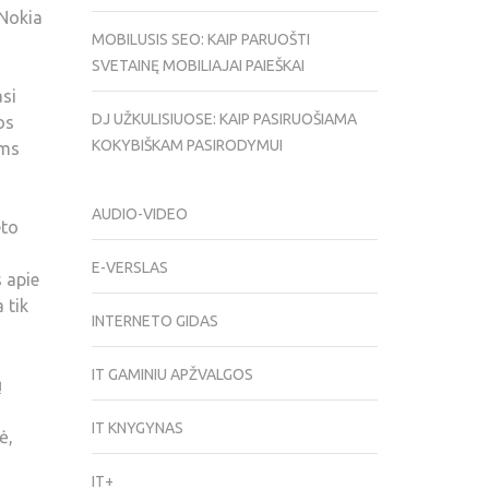
„Nokia
MOBILUSIS SEO: KAIP PARUOŠTI
SVETAINĘ MOBILIAJAI PAIEŠKAI
asi
DJ UŽKULISIUOSE: KAIP PASIRUOŠIAMA
os
KOKYBIŠKAM PASIRODYMUI
ėms
AUDIO-VIDEO
eto
E-VERSLAS
 apie
 tik
INTERNETO GIDAS
IT GAMINIU APŽVALGOS
ų
IT KNYGYNAS
ė,
IT+