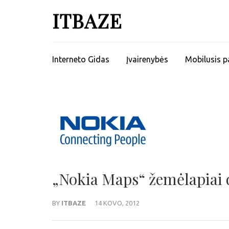
ITBAZE
Interneto Gidas
Įvairenybės
Mobilusis p
„Nokia Maps“ žemėlapiai d
BY
ITBAZE
14 KOVO, 2012