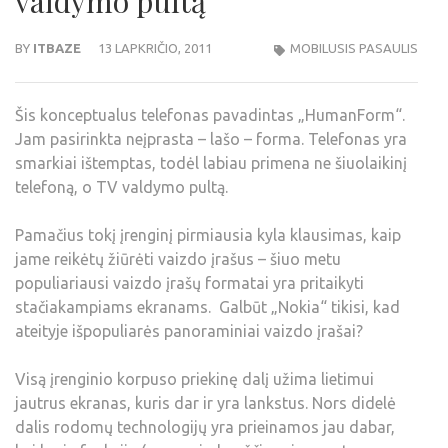
valdymo pultą
BY
ITBAZE
13 LAPKRIČIO, 2011
MOBILUSIS PASAULIS
Šis konceptualus telefonas pavadintas „HumanForm“.
Jam pasirinkta neįprasta – lašo – forma. Telefonas yra
smarkiai ištemptas, todėl labiau primena ne šiuolaikinį
telefoną, o TV valdymo pultą.
Pamačius tokį įrenginį pirmiausia kyla klausimas, kaip
jame reikėtų žiūrėti vaizdo įrašus – šiuo metu
populiariausi vaizdo įrašų formatai yra pritaikyti
stačiakampiams ekranams. Galbūt „Nokia“ tikisi, kad
ateityje išpopuliarės panoraminiai vaizdo įrašai?
Visą įrenginio korpuso priekinę dalį užima lietimui
jautrus ekranas, kuris dar ir yra lankstus. Nors didelė
dalis rodomų technologijų yra prieinamos jau dabar,