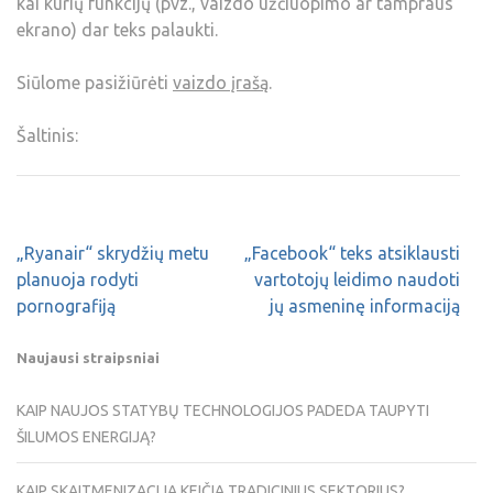
kai kurių funkcijų (pvz., vaizdo užčiuopimo ar tampraus
ekrano) dar teks palaukti.
Siūlome pasižiūrėti
vaizdo įrašą
.
Šaltinis:
„Ryanair“ skrydžių metu
„Facebook“ teks atsiklausti
planuoja rodyti
vartotojų leidimo naudoti
pornografiją
jų asmeninę informaciją
Naujausi straipsniai
KAIP NAUJOS STATYBŲ TECHNOLOGIJOS PADEDA TAUPYTI
ŠILUMOS ENERGIJĄ?
KAIP SKAITMENIZACIJA KEIČIA TRADICINIUS SEKTORIUS?