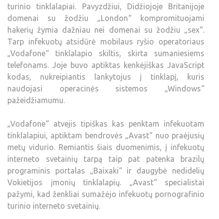
turinio tinklalapiai. Pavyzdžiui, Didžiojoje Britanijoje
domenai su žodžiu „London“ kompromituojami
hakerių žymia dažniau nei domenai su žodžiu „sex“.
Tarp infekuotų atsidūrė mobilaus ryšio operatoriaus
„Vodafone“ tinklalapio skiltis, skirta sumaniesiems
telefonams. Joje buvo aptiktas kenkėjiškas JavaScript
kodas, nukreipiantis lankytojus į tinklapį, kuris
naudojasi operacinės sistemos „Windows“
pažeidžiamumu.
„Vodafone“ atvejis tipiškas kas penktam infekuotam
tinklalapiui, aptiktam bendrovės „Avast“ nuo praėjusių
metų vidurio. Remiantis šiais duomenimis, į infekuotų
interneto svetainių tarpą taip pat patenka brazilų
programinis portalas „Baixaki“ ir daugybė nedidelių
Vokietijos įmonių tinklalapių. „Avast“ specialistai
pažymi, kad ženkliai sumažėjo infekuotų pornografinio
turinio interneto svetainių.