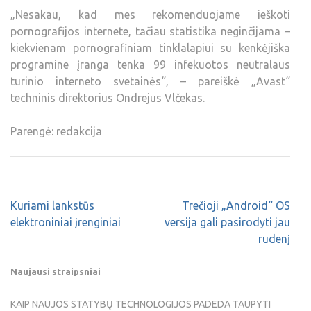
„Nesakau, kad mes rekomenduojame ieškoti
pornografijos internete, tačiau statistika neginčijama –
kiekvienam pornografiniam tinklalapiui su kenkėjiška
programine įranga tenka 99 infekuotos neutralaus
turinio interneto svetainės“, – pareiškė „Avast“
techninis direktorius Ondrejus Vlčekas.
Parengė: redakcija
Kuriami lankstūs
Trečioji „Android“ OS
elektroniniai įrenginiai
versija gali pasirodyti jau
rudenį
Naujausi straipsniai
KAIP NAUJOS STATYBŲ TECHNOLOGIJOS PADEDA TAUPYTI