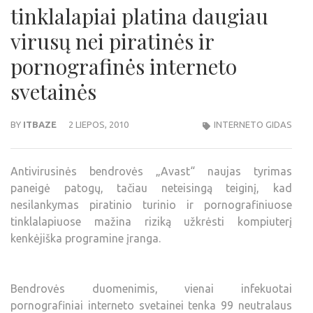
tinklalapiai platina daugiau
virusų nei piratinės ir
pornografinės interneto
svetainės
BY
ITBAZE
2 LIEPOS, 2010
INTERNETO GIDAS
Antivirusinės bendrovės „Avast“ naujas tyrimas
paneigė patogų, tačiau neteisingą teiginį, kad
nesilankymas piratinio turinio ir pornografiniuose
tinklalapiuose mažina riziką užkrėsti kompiuterį
kenkėjiška programine įranga.
Bendrovės duomenimis, vienai infekuotai
pornografiniai interneto svetainei tenka 99 neutralaus