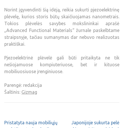
Norint įgyvendinti šią idėją, reikia sukurti pjezoelektrinę
plėvelę, kurios storis būtų skaičiuojamas nanometrais.
Tokios plėvelės savybes mokslininkai aprašė
„Advanced Functional Materials“ žurnale paskelbtame
straipsnyje, tačiau sumanymas dar nebuvo realizuotas
praktiškai.
Pjezoelektrinė plėvelė gali būti pritaikyta ne tik
nešiojamuose kompiuteriuose, bet ir kituose
mobiliuosiuose įrenginiuose.
Parengė: redakcija
Šaltinis:
Gizmag
Pristatyta nauja mobiliųjų
Japonijoje sukurta pelė