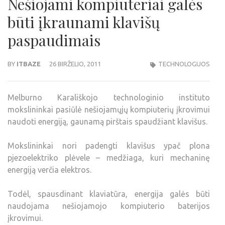
Nešiojami kompiuteriai galės
būti įkraunami klavišų
paspaudimais
BY
ITBAZE
26 BIRŽELIO, 2011
TECHNOLOGIJOS
Melburno Karališkojo technologinio instituto
mokslininkai pasiūlė nešiojamųjų kompiuterių įkrovimui
naudoti energiją, gaunamą pirštais spaudžiant klavišus.
Mokslininkai nori padengti klavišus ypač plona
pjezoelektriko plėvele – medžiaga, kuri mechaninę
energiją verčia elektros.
Todėl, spausdinant klaviatūra, energija galės būti
naudojama nešiojamojo kompiuterio baterijos
įkrovimui.