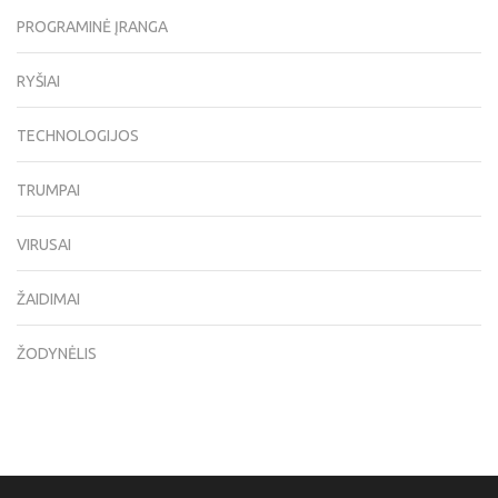
PROGRAMINĖ ĮRANGA
RYŠIAI
TECHNOLOGIJOS
TRUMPAI
VIRUSAI
ŽAIDIMAI
ŽODYNĖLIS