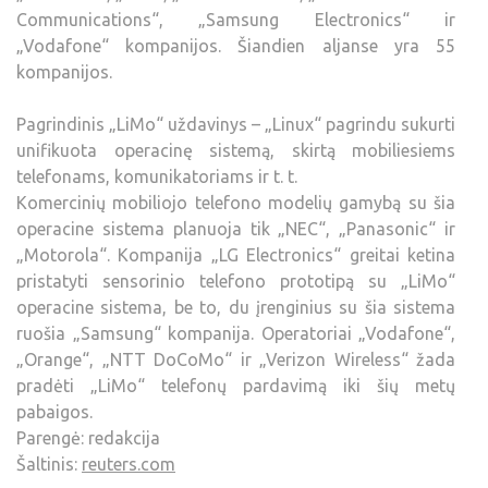
Communications“, „Samsung Electronics“ ir
„Vodafone“ kompanijos. Šiandien aljanse yra 55
kompanijos.
Pagrindinis „LiMo“ uždavinys – „Linux“ pagrindu sukurti
unifikuota operacinę sistemą, skirtą mobiliesiems
telefonams, komunikatoriams ir t. t.
Komercinių mobiliojo telefono modelių gamybą su šia
operacine sistema planuoja tik „NEC“, „Panasonic“ ir
„Motorola“. Kompanija „LG Electronics“ greitai ketina
pristatyti sensorinio telefono prototipą su „LiMo“
operacine sistema, be to, du įrenginius su šia sistema
ruošia „Samsung“ kompanija. Operatoriai „Vodafone“,
„Orange“, „NTT DoCoMo“ ir „Verizon Wireless“ žada
pradėti „LiMo“ telefonų pardavimą iki šių metų
pabaigos.
Parengė: redakcija
Šaltinis:
reuters.com