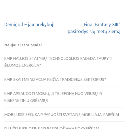
Demigod – jau prekyboj!
„Final Fantasy XIII“
pasirodys šių metų žiemą
Naujausi straipsniai
KAIP NAUJOS STATYBŲ TECHNOLOGIJOS PADEDA TAUPYTI
ŠILUMOS ENERGIJĄ?
KAIP SKAITMENIZACIJA KEIČIA TRADICINIUS SEKTORIUS?
KAIP APSAUGOTI MOBILŲJĮ TELEFONĄ NUO VIRUSŲ IR
KIBERNETINIŲ GRĖSMIŲ?
MOBILUSIS SEO: KAIP PARUOŠTI SVETAINĘ MOBILIAJAI PAIEŠKAI
DJ UŽKULISIUOSE: KAIP PASIRUOŠIAMA KOKYBIŠKAM