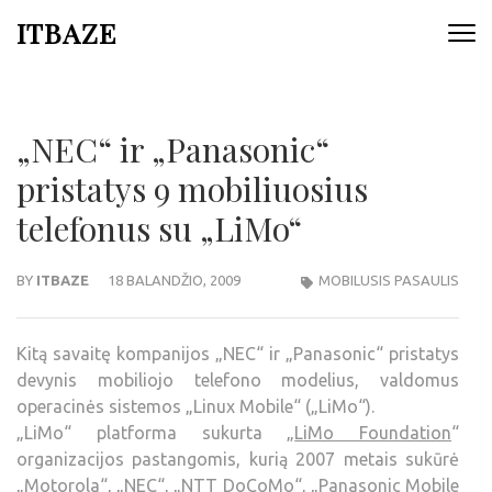
ITBAZE
„NEC“ ir „Panasonic“
pristatys 9 mobiliuosius
telefonus su „LiMo“
BY
ITBAZE
18 BALANDŽIO, 2009
MOBILUSIS PASAULIS
Kitą savaitę kompanijos „NEC“ ir „Panasonic“ pristatys
devynis mobiliojo telefono modelius, valdomus
operacinės sistemos „Linux Mobile“ („LiMo“).
„LiMo“ platforma sukurta „
LiMo Foundation
“
organizacijos pastangomis, kurią 2007 metais sukūrė
„Motorola“, „NEC“, „NTT DoCoMo“, „Panasonic Mobile