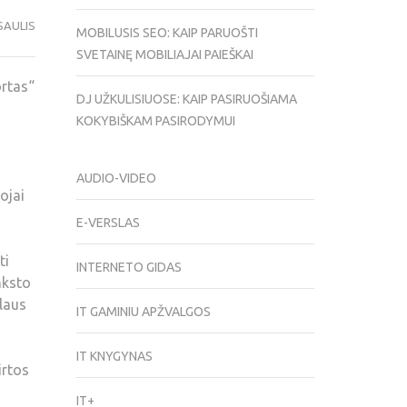
SAULIS
MOBILUSIS SEO: KAIP PARUOŠTI
SVETAINĘ MOBILIAJAI PAIEŠKAI
rtas“
DJ UŽKULISIUOSE: KAIP PASIRUOŠIAMA
KOKYBIŠKAM PASIRODYMUI
AUDIO-VIDEO
ojai
E-VERSLAS
ti
INTERNETO GIDAS
nksto
ilaus
IT GAMINIU APŽVALGOS
IT KNYGYNAS
irtos
IT+