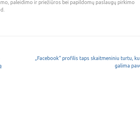
imo, paleidimo ir priežiūros bei papildomų paslaugų pirkimo
d.
ė
„Facebook“ profilis taps skaitmeniniu turtu, ku
ą
galima pav