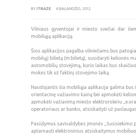
BY
ITBAZE
6 BALANDŽIO, 2012
Vilniaus gyventojai ir miesto svečiai dar ši
mobiliąją aplikaciją.
Šios aplikacijos pagalba vilniečiams bus patogiau
mobilųjį bilietą (m.bilietą), susidaryti kelionės
automobilių stovėjimą, kurio laikas bus skaičiu
mokės tik už faktinį stovėjimo laiką.
Naudojantis šia mobiliąja aplikacija galima bus i
orientacinę važiavimo kainą bei apmokėti kelionę
apmokėti važiavimą miesto elektroroleriu „e.oran
operatoriaus ar banko, atsiskaityti už paslauga
Pasiūlymus savivaldybės įmonės „Susisiekimo p
aptarnauti elektroninius atsiskaitymus mobiliu