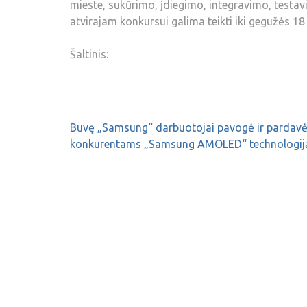
mieste, sukūrimo, įdiegimo, integravimo, testav
atvirajam konkursui galima teikti iki gegužės 18 
Šaltinis:
Buvę „Samsung“ darbuotojai pavogė ir pardav
konkurentams „Samsung AMOLED“ technologij