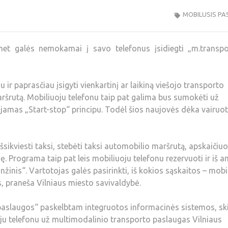
MOBILUSIS PA
emet galės nemokamai į savo telefonus įsidiegti „m.transpo
 ir paprasčiau įsigyti vienkartinį ar laikiną viešojo transporto
 maršrutą. Mobiliuoju telefonu taip pat galima bus sumokėti už
ojamas „Start-stop“ principu. Todėl šios naujovės dėka vairuot
šsikviesti taksi, stebėti taksi automobilio maršrutą, apskaičiuo
. Programa taip pat leis mobiliuoju telefonu rezervuoti ir iš a
žinis“. Vartotojas galės pasirinkti, iš kokios sąskaitos – mob
s, praneša Vilniaus miesto savivaldybė.
aslaugos“ paskelbtam integruotos informacinės sistemos, sk
oju telefonu už multimodalinio transporto paslaugas Vilniaus