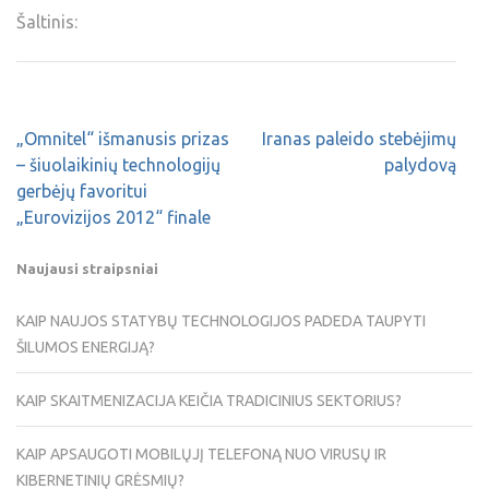
Šaltinis:
„Omnitel“ išmanusis prizas
Iranas paleido stebėjimų
– šiuolaikinių technologijų
palydovą
gerbėjų favoritui
„Eurovizijos 2012“ finale
Naujausi straipsniai
KAIP NAUJOS STATYBŲ TECHNOLOGIJOS PADEDA TAUPYTI
ŠILUMOS ENERGIJĄ?
KAIP SKAITMENIZACIJA KEIČIA TRADICINIUS SEKTORIUS?
KAIP APSAUGOTI MOBILŲJĮ TELEFONĄ NUO VIRUSŲ IR
KIBERNETINIŲ GRĖSMIŲ?