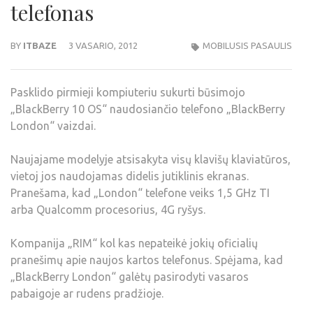
telefonas
BY
ITBAZE
3 VASARIO, 2012
MOBILUSIS PASAULIS
Pasklido pirmieji kompiuteriu sukurti būsimojo
„BlackBerry 10 OS“ naudosiančio telefono „BlackBerry
London“ vaizdai.
Naujajame modelyje atsisakyta visų klavišų klaviatūros,
vietoj jos naudojamas didelis jutiklinis ekranas.
Pranešama, kad „London“ telefone veiks 1,5 GHz TI
arba Qualcomm procesorius, 4G ryšys.
Kompanija „RIM“ kol kas nepateikė jokių oficialių
pranešimų apie naujos kartos telefonus. Spėjama, kad
„BlackBerry London“ galėtų pasirodyti vasaros
pabaigoje ar rudens pradžioje.