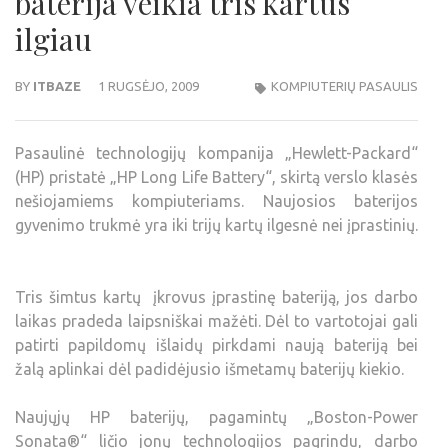
baterija veikia tris kartus
ilgiau
BY
ITBAZE
1 RUGSĖJO, 2009
KOMPIUTERIŲ PASAULIS
Pasaulinė technologijų kompanija „Hewlett-Packard“
(HP) pristatė „HP Long Life Battery“, skirtą verslo klasės
nešiojamiems kompiuteriams. Naujosios baterijos
gyvenimo trukmė yra iki trijų kartų ilgesnė nei įprastinių.
Tris šimtus kartų įkrovus įprastinę bateriją, jos darbo
laikas pradeda laipsniškai mažėti. Dėl to vartotojai gali
patirti papildomų išlaidų pirkdami naują bateriją bei
žalą aplinkai dėl padidėjusio išmetamų baterijų kiekio.
Naujųjų HP baterijų, pagamintų „Boston-Power
Sonata®“ ličio jonų technologijos pagrindu, darbo