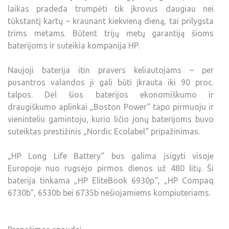
laikas pradeda trumpėti tik įkrovus daugiau nei
tūkstantį kartų – kraunant kiekvieną dieną, tai prilygsta
trims metams. Būtent trijų metų garantiją šioms
baterijoms ir suteikia kompanija HP.
Naujoji baterija itin pravers keliautojams – per
pusantros valandos ji gali būti įkrauta iki 90 proc.
talpos. Dėl šios baterijos ekonomiškumo ir
draugiškumo aplinkai „Boston Power“ tapo pirmuoju ir
vieninteliu gamintoju, kurio ličio jonų baterijoms buvo
suteiktas prestižinis „Nordic Ecolabel“ pripažinimas.
„HP Long Life Battery“ bus galima įsigyti visoje
Europoje nuo rugsėjo pirmos dienos už 480 litų. Ši
baterija tinkama „HP EliteBook 6930p“, „HP Compaq
6730b“, 6530b bei 6735b nešiojamiems kompiuteriams.