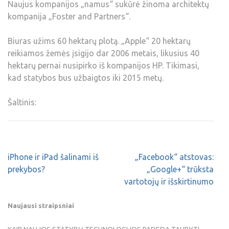
Naujus kompanijos „namus“ sukūrė žinoma architektų
kompanija „Foster and Partners“.
Biuras užims 60 hektarų plotą. „Apple“ 20 hektarų
reikiamos žemės įsigijo dar 2006 metais, likusius 40
hektarų pernai nusipirko iš kompanijos HP. Tikimasi,
kad statybos bus užbaigtos iki 2015 metų.
Šaltinis:
iPhone ir iPad šalinami iš
„Facebook“ atstovas:
prekybos?
„Google+“ trūksta
vartotojų ir išskirtinumo
Naujausi straipsniai