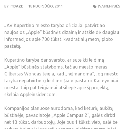
BY
ITBAZE
18 RUGPJŪČIO, 2011
ĮVAIRENYBĖS
JAV Kupertino miesto taryba oficialiai patvirtino
naujosios „Apple“ būstinės dizainą ir atskleidė daugiau
informacijos apie 700 tūkst. kvadratinių metrų ploto
pastatą.
Kupertino taryba dar svarsto, ar suteikti leidimą
„Apple“ būstinės statyboms, tačiau miesto meras
Gilbertas Wongas teigia, kad „neįmanoma“, jog miesto
taryba nepatvirtintų leidimo šiam pastatui. Kaimyniniai
miestai taip pat teigiamai atsiliepė apie šį projektą,
skelbia Appleinsider.com.
Kompanijos planuose nurodoma, kad keturių aukštų
būstinėje, pavadintoje „Apple Campus 2“, galės dirbti
net 13 tūkst. darbuotojų. Joje bus 1 tūkst. vietų salė bei
erdvus tyrimų ir inovacijų centras, elektros energiją jai