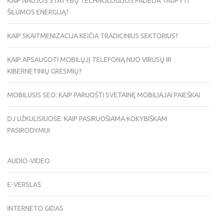
KAIP NAUJOS STATYBŲ TECHNOLOGIJOS PADEDA TAUPYTI
ŠILUMOS ENERGIJĄ?
KAIP SKAITMENIZACIJA KEIČIA TRADICINIUS SEKTORIUS?
KAIP APSAUGOTI MOBILŲJĮ TELEFONĄ NUO VIRUSŲ IR
KIBERNETINIŲ GRĖSMIŲ?
MOBILUSIS SEO: KAIP PARUOŠTI SVETAINĘ MOBILIAJAI PAIEŠKAI
DJ UŽKULISIUOSE: KAIP PASIRUOŠIAMA KOKYBIŠKAM
PASIRODYMUI
AUDIO-VIDEO
E-VERSLAS
INTERNETO GIDAS