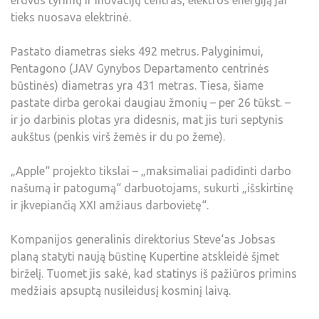
tieks nuosava elektrinė.
Pastato diametras sieks 492 metrus. Palyginimui,
Pentagono (JAV Gynybos Departamento centrinės
būstinės) diametras yra 431 metras. Tiesa, šiame
pastate dirba gerokai daugiau žmonių – per 26 tūkst. –
ir jo darbinis plotas yra didesnis, mat jis turi septynis
aukštus (penkis virš žemės ir du po žeme).
„Apple“ projekto tikslai – „maksimaliai padidinti darbo
našumą ir patogumą“ darbuotojams, sukurti „išskirtinę
ir įkvepiančią XXI amžiaus darbovietę“.
Kompanijos generalinis direktorius Steve‘as Jobsas
planą statyti naują būstinę Kupertine atskleidė šįmet
birželį. Tuomet jis sakė, kad statinys iš pažiūros primins
medžiais apsuptą nusileidusį kosminį laivą.