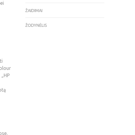
ei
ŽAIDIMAI
ŽODYNĖLIS
ti
olour
, „HP
otą
ose,