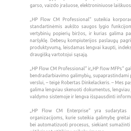
garso, vaizdo įrašuose, elektroniniuose laiškuos
„HP Flow CM Professional“ suteikia korpor
standartinėmis aukšto saugos lygio funkcijom
vertybinių popierių biržos, ir kurias galima pa
naršyklę. Debesų kompiuterijos paslaugų pagr
produktyvumą, leisdamas lengvai kaupti, indeksuo
draugišką vartotojui sąsają.
„HP Flow CM Professional“ ir„HP flow MFPs“ ga
bendradarbiavimo galimybių, supaprastindami pr
verslui, – teigė Robertas Dinkelackeris. – Mes p
galima lengviau skenuoti dokumentus, lengviau j
valdymo sistemoje ir lengva išspausdinti informa
„HP Flow CM Enterprise“ yra sudarytas i
organizacijoms, kurie suteikia galimybę greitai 
bei automatizuoti procesus, siekiant sumažinti