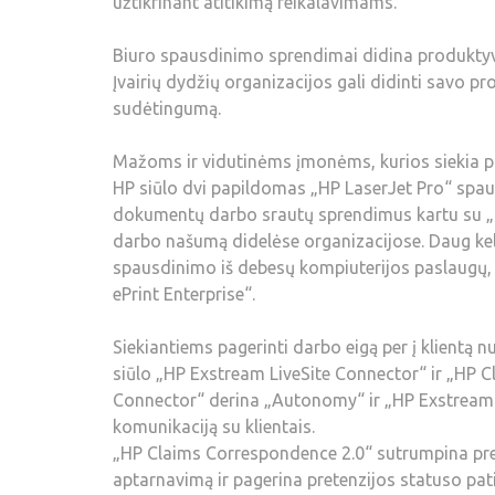
užtikrinant atitikimą reikalavimams.
Biuro spausdinimo sprendimai didina produkt
Įvairių dydžių organizacijos gali didinti sav
sudėtingumą.
Mažoms ir vidutinėms įmonėms, kurios siekia p
HP siūlo dvi papildomas „HP LaserJet Pro“ spausd
dokumentų darbo srautų sprendimus kartu su „HP
darbo našumą didelėse organizacijose. Daug kel
spausdinimo iš debesų kompiuterijos paslaugų,
ePrint Enterprise“.
Siekiantiems pagerinti darbo eigą per į klientą n
siūlo „HP Exstream LiveSite Connector“ ir „HP 
Connector“ derina „Autonomy“ ir „HP Exstream“ s
komunikaciją su klientais.
„HP Claims Correspondence 2.0“ sutrumpina pret
aptarnavimą ir pagerina pretenzijos statuso pa