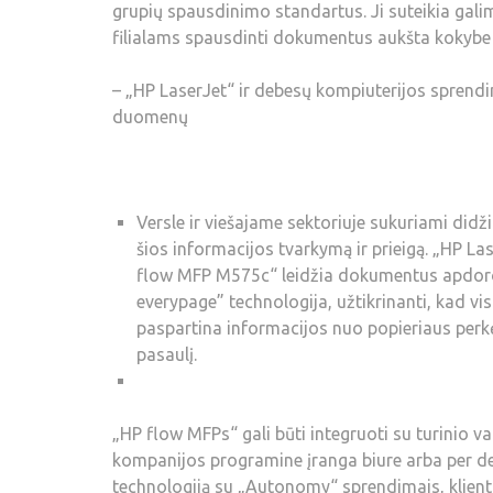
grupių spausdinimo standartus. Ji suteikia ga
filialams spausdinti dokumentus aukšta kokybe i
– „HP LaserJet“ ir debesų kompiuterijos sprendi
duomenų
Versle ir viešajame sektoriuje sukuriami didž
šios informacijos tvarkymą ir prieigą. „HP L
flow MFP M575c“ leidžia dokumentus apdoroti
everypage” technologija, užtikrinanti, kad v
paspartina informacijos nuo popieriaus perkė
pasaulį.
„HP flow MFPs“ gali būti integruoti su turinio
kompanijos programine įranga biure arba per 
technologiją su „Autonomy“ sprendimais, klienta