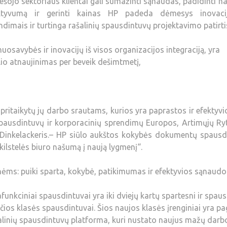
ešojo sektoriaus klientai gali sumažinti sąnaudas, padidinti 
fektyvumą ir gerinti kainas HP padeda dėmesys inovaci
imais ir turtinga rašalinių spausdintuvų projektavimo patirti
uosavybės ir inovacijų iš visos organizacijos integraciją, yra
io atnaujinimas per beveik dešimtmetį,
pritaikytų jų darbo srautams, kurios yra paprastos ir efektyvi
ų spausdintuvų ir korporacinių sprendimų Europos, Artimųjų Ry
Dinkelackeris.– HP siūlo aukštos kokybės dokumentų spausd
kilstelės biuro našumą į naują lygmenį“.
ėms: puiki sparta, kokybė, patikimumas ir efektyvios sąnaudo
funkciniai spausdintuvai yra iki dviejų kartų spartesni ir spau
ačios klasės spausdintuvai. Šios naujos klasės įrenginiai yra pag
linių spausdintuvų platforma, kuri nustato naujus mažų darb