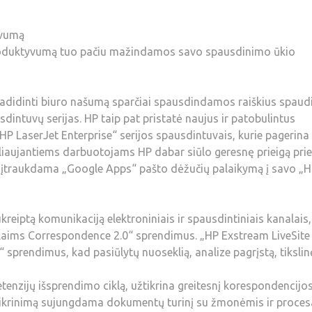
yvumą
o produktyvumą tuo pačiu mažindamos savo spausdinimo ūkio
adidinti biuro našumą sparčiai spausdindamos raiškius spaudi
intuvų serijas. HP taip pat pristatė naujus ir patobulintus
 LaserJet Enterprise“ serijos spausdintuvais, kurie pagerina
iaujantiems darbuotojams HP dabar siūlo geresnę prieigą prie
 įtraukdama „Google Apps“ pašto dėžučių palaikymą į savo „
ukreiptą komunikaciją elektroniniais ir spausdintiniais kanalais
Claims Correspondence 2.0“ sprendimus. „HP Exstream LiveSite
prendimus, kad pasiūlytų nuoseklią, analize pagrįstą, tikslin
enzijų išsprendimo ciklą, užtikrina greitesnį korespondencijo
tikrinimą sujungdama dokumentų turinį su žmonėmis ir procesa