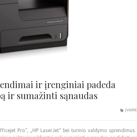
endimai ir įrenginiai padeda
bą ir sumažinti sąnaudas
ĮVAIR
ficejet Pro“, „HP LaserJet“ bei turinio valdymo sprendimus.