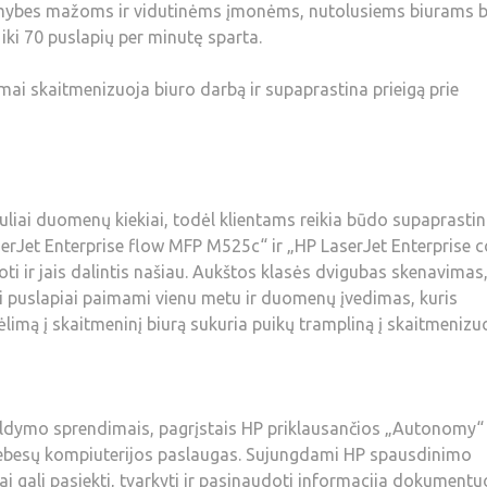
limybes mažoms ir vidutinėms įmonėms, nutolusiems biurams b
ki 70 puslapių per minutę sparta.
mai skaitmenizuoja biuro darbą ir supaprastina prieigą prie
iuliai duomenų kiekiai, todėl klientams reikia būdo supaprastin
aserJet Enterprise flow MFP M525c“ ir „HP LaserJet Enterprise c
 ir jais dalintis našiau. Aukštos klasės dvigubas skenavimas
isi puslapiai paimami vienu metu ir duomenų įvedimas, kuris
limą į skaitmeninį biurą sukuria puikų trampliną į skaitmenizu
 valdymo sprendimais, pagrįstais HP priklausančios „Autonomy“
debesų kompiuterijos paslaugas. Sujungdami HP spausdinimo
i gali pasiekti, tvarkyti ir pasinaudoti informacija dokumentu