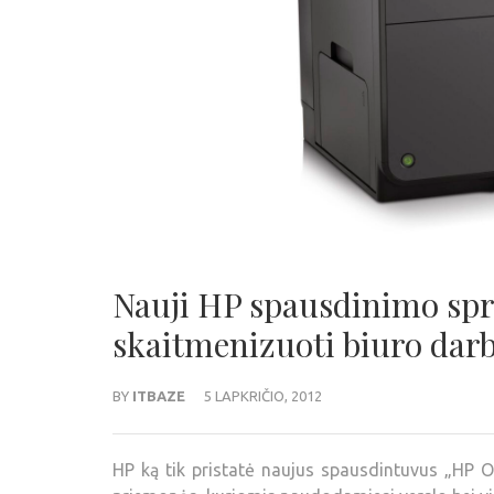
Nauji HP spausdinimo spr
skaitmenizuoti biuro dar
BY
ITBAZE
5 LAPKRIČIO, 2012
HP ką tik pristatė naujus spausdintuvus „HP Of