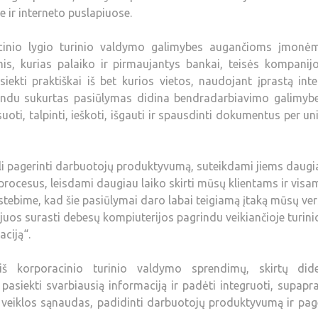
e ir interneto puslapiuose.
acinio lygio turinio valdymo galimybes augančioms įmonė
is, kurias palaiko ir pirmaujantys bankai, teisės kompanijo
siekti praktiškai iš bet kurios vietos, naudojant įprastą int
indu sukurtas pasiūlymas didina bendradarbiavimo galimybe
ti, talpinti, ieškoti, išgauti ir spausdinti dokumentus per uni
li pagerinti darbuotojų produktyvumą, suteikdami jiems daugi
ocesus, leisdami daugiau laiko skirti mūsų klientams ir visa
astebime, kad šie pasiūlymai daro labai teigiamą įtaką mūsų ver
uos surasti debesų kompiuterijos pagrindu veikiančioje turini
ciją“.
š korporacinio turinio valdymo sprendimų, skirtų did
pasiekti svarbiausią informaciją ir padėti integruoti, supapra
 veiklos sąnaudas, padidinti darbuotojų produktyvumą ir pag