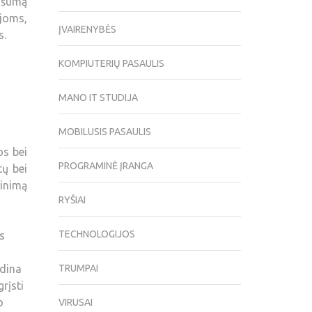
našumą
joms,
ĮVAIRENYBĖS
s.
KOMPIUTERIŲ PASAULIS
MANO IT STUDIJA
MOBILUSIS PASAULIS
os bei
PROGRAMINĖ ĮRANGA
tų bei
inimą
RYŠIAI
TECHNOLOGIJOS
s
sdina
TRUMPAI
rįsti
o
VIRUSAI