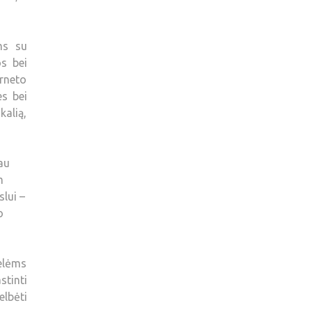
ms su
s bei
erneto
s bei
kalią,
au
m
slui –
o
elėms
stinti
elbėti