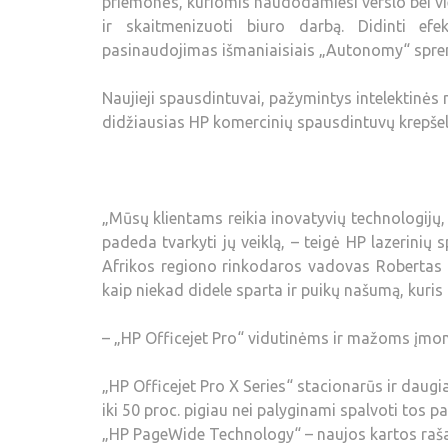
priemonės, kuriomis naudodamiesi verslo bei vi
ir skaitmenizuoti biuro darbą. Didinti e
pasinaudojimas išmaniaisiais „Autonomy“ sprend
Naujieji spausdintuvai, pažymintys intelektinės n
didžiausias HP komercinių spausdintuvų krepšel
„Mūsų klientams reikia inovatyvių technologijų, 
padeda tvarkyti jų veiklą, – teigė HP lazerini
Afrikos regiono rinkodaros vadovas Robertas 
kaip niekad didele sparta ir puikų našumą, kuris 
– „HP Officejet Pro“ vidutinėms ir mažoms įmon
„HP Officejet Pro X Series“ stacionarūs ir daugia
iki 50 proc. pigiau nei palyginami spalvoti tos p
„HP PageWide Technology“ – naujos kartos raša