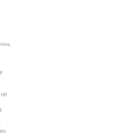
nius,
HP
, HP
ę
s
is.