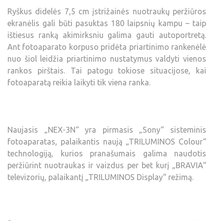
Ryškus didelės 7,5 cm įstrižainės nuotraukų peržiūros
ekranėlis gali būti pasuktas 180 laipsnių kampu – taip
ištiesus ranką akimirksniu galima gauti autoportretą.
Ant fotoaparato korpuso pridėta priartinimo rankenėlė
nuo šiol leidžia priartinimo nustatymus valdyti vienos
rankos pirštais. Tai patogu tokiose situacijose, kai
fotoaparatą reikia laikyti tik viena ranka.
Naujasis „NEX-3N“ yra pirmasis „Sony“ sisteminis
fotoaparatas, palaikantis naują „TRILUMINOS Colour“
technologiją, kurios pranašumais galima naudotis
peržiūrint nuotraukas ir vaizdus per bet kurį „BRAVIA“
televizorių, palaikantį „TRILUMINOS Display“ režimą.