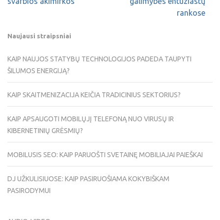
svarbios akimirkos
galimybės entuziastų
rankose
Naujausi straipsniai
KAIP NAUJOS STATYBŲ TECHNOLOGIJOS PADEDA TAUPYTI
ŠILUMOS ENERGIJĄ?
KAIP SKAITMENIZACIJA KEIČIA TRADICINIUS SEKTORIUS?
KAIP APSAUGOTI MOBILŲJĮ TELEFONĄ NUO VIRUSŲ IR
KIBERNETINIŲ GRĖSMIŲ?
MOBILUSIS SEO: KAIP PARUOŠTI SVETAINĘ MOBILIAJAI PAIEŠKAI
DJ UŽKULISIUOSE: KAIP PASIRUOŠIAMA KOKYBIŠKAM
PASIRODYMUI