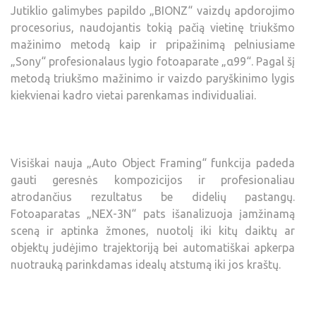
Jutiklio galimybes papildo „BIONZ“ vaizdų apdorojimo
procesorius, naudojantis tokią pačią vietinę triukšmo
mažinimo metodą kaip ir pripažinimą pelniusiame
„Sony“ profesionalaus lygio fotoaparate „α99“. Pagal šį
metodą triukšmo mažinimo ir vaizdo paryškinimo lygis
kiekvienai kadro vietai parenkamas individualiai.
Visiškai nauja „Auto Object Framing“ funkcija padeda
gauti geresnės kompozicijos ir profesionaliau
atrodančius rezultatus be didelių pastangų.
Fotoaparatas „NEX-3N“ pats išanalizuoja įamžinamą
sceną ir aptinka žmones, nuotolį iki kitų daiktų ar
objektų judėjimo trajektoriją bei automatiškai apkerpa
nuotrauką parinkdamas idealų atstumą iki jos kraštų.