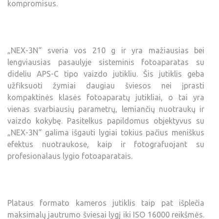
kompromisus.
„NEX-3N“ sveria vos 210 g ir yra mažiausias bei
lengviausias pasaulyje sisteminis fotoaparatas su
dideliu APS-C tipo vaizdo jutikliu. Šis jutiklis geba
užfiksuoti žymiai daugiau šviesos nei įprasti
kompaktinės klasės fotoaparatų jutikliai, o tai yra
vienas svarbiausių parametrų, lemiančių nuotraukų ir
vaizdo kokybę. Pasitelkus papildomus objektyvus su
„NEX-3N“ galima išgauti lygiai tokius pačius meniškus
efektus nuotraukose, kaip ir fotografuojant su
profesionalaus lygio fotoaparatais.
Plataus formato kameros jutiklis taip pat išplečia
maksimalų jautrumo šviesai lygį iki ISO 16000 reikšmės.