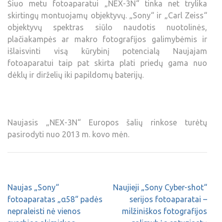
Šiuo metu fotoaparatui „NEX-3N“ tinka net trylika
skirtingų montuojamų objektyvų. „Sony“ ir „Carl Zeiss“
objektyvų spektras siūlo naudotis nuotolinės,
plačiakampės ar makro fotografijos galimybėmis ir
išlaisvinti visą kūrybinį potencialą Naujajam
fotoaparatui taip pat skirta plati priedų gama nuo
dėklų ir dirželių iki papildomų baterijų.
Naujasis „NEX-3N“ Europos šalių rinkose turėtų
pasirodyti nuo 2013 m. kovo mėn.
Naujas „Sony“
Naujieji „Sony Cyber-shot“
fotoaparatas „α58“ padės
serijos fotoaparatai –
nepraleisti nė vienos
milžiniškos fotografijos