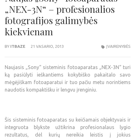
„NEX-3N“ – profesionalios
fotografijos galimybės
kiekvienam
BY
ITBAZE
21 VASARIO, 2013
ĮVAIRENYBĖS
Naujasis „Sony“ sisteminis fotoaparatas „NEX-3N“ turi
ką pasiūlyti ieškantiems kokybiško pakaitalo savo
mėgėjiškam fotoaparatui ir tuo pačiu metu norintiems
naudotis kompaktišku ir lengvu įrenginiu.
Šis sisteminis fotoaparatas su keičiamais objektyvais ir
integruota blykste užtikrina profesionalaus lygio
rezultatus, dėl kurių nereikia leistis į jokius