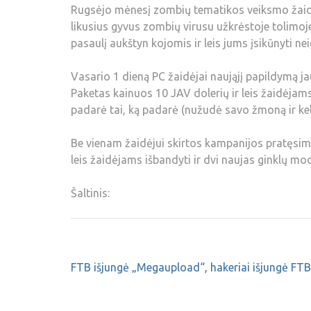
Rugsėjo mėnesį zombių tematikos veiksmo žaidim
likusius gyvus zombių virusu užkrėstoje tolimoj
pasaulį aukštyn kojomis ir leis jums įsikūnyti n
Vasario 1 dieną PC žaidėjai naująjį papildymą ja
Paketas kainuos 10 JAV dolerių ir leis žaidėja
padarė tai, ką padarė (nužudė savo žmoną ir kelet
Be vienam žaidėjui skirtos kampanijos pratęsi
leis žaidėjams išbandyti ir dvi naujas ginklų mod
Šaltinis:
FTB išjungė „Megaupload“, hakeriai išjungė FTB