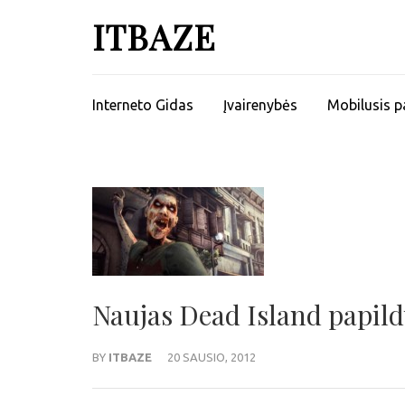
ITBAZE
Interneto Gidas
Įvairenybės
Mobilusis p
Naujas Dead Island papil
BY
ITBAZE
20 SAUSIO, 2012