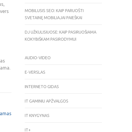
us,
MOBILUSIS SEO: KAIP PARUOŠTI
pvers
SVETAINĘ MOBILIAJAI PAIEŠKAI
DJ UŽKULISIUOSE: KAIP PASIRUOŠIAMA
KOKYBIŠKAM PASIRODYMUI
AUDIO-VIDEO
tas
biama.
E-VERSLAS
INTERNETO GIDAS
IT GAMINIU APŽVALGOS
jamas
IT KNYGYNAS
IT+