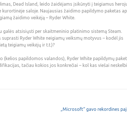
as, Dead Island, leido žaidėjams įsikūnyti į teigiamus heroj
e kurortinėje saloje. Naujausias žaidimo papildymo paketas a
eigiamą žaidimo veikėją – Ryder White.
u galės atsisiųsti per skaitmeninio platinimo sistemą Steam.
ms suprasti Ryder White neigiamų veiksmų motyvus – kodėl jis
ą teigiamų veikėjų ir t.t.)?
mo (kelios papildomos valandos), Ryder White papildymų pake
ifikacijas, tačiau kokios jos konkrečiai – kol kas viešai neskel
„Microsoft“ gavo rekordines pa