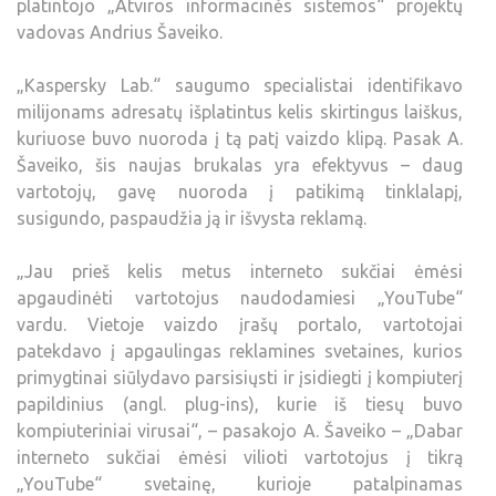
platintojo „Atviros informacinės sistemos“ projektų
vadovas Andrius Šaveiko.
„Kaspersky Lab.“ saugumo specialistai identifikavo
milijonams adresatų išplatintus kelis skirtingus laiškus,
kuriuose buvo nuoroda į tą patį vaizdo klipą. Pasak A.
Šaveiko, šis naujas brukalas yra efektyvus – daug
vartotojų, gavę nuoroda į patikimą tinklalapį,
susigundo, paspaudžia ją ir išvysta reklamą.
„Jau prieš kelis metus interneto sukčiai ėmėsi
apgaudinėti vartotojus naudodamiesi „YouTube“
vardu. Vietoje vaizdo įrašų portalo, vartotojai
patekdavo į apgaulingas reklamines svetaines, kurios
primygtinai siūlydavo parsisiųsti ir įsidiegti į kompiuterį
papildinius (angl. plug-ins), kurie iš tiesų buvo
kompiuteriniai virusai“, – pasakojo A. Šaveiko – „Dabar
interneto sukčiai ėmėsi vilioti vartotojus į tikrą
„YouTube“ svetainę, kurioje patalpinamas