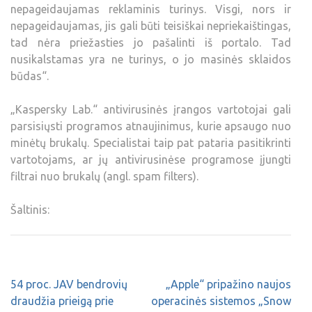
nepageidaujamas reklaminis turinys. Visgi, nors ir
nepageidaujamas, jis gali būti teisiškai nepriekaištingas,
tad nėra priežasties jo pašalinti iš portalo. Tad
nusikalstamas yra ne turinys, o jo masinės sklaidos
būdas“.
„Kaspersky Lab.“ antivirusinės įrangos vartotojai gali
parsisiųsti programos atnaujinimus, kurie apsaugo nuo
minėtų brukalų. Specialistai taip pat pataria pasitikrinti
vartotojams, ar jų antivirusinėse programose įjungti
filtrai nuo brukalų (angl. spam filters).
Šaltinis:
54 proc. JAV bendrovių
„Apple“ pripažino naujos
draudžia prieigą prie
operacinės sistemos „Snow