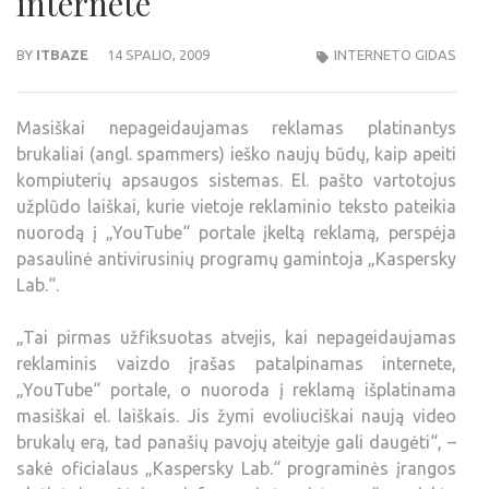
internete
BY
ITBAZE
14 SPALIO, 2009
INTERNETO GIDAS
Masiškai nepageidaujamas reklamas platinantys
brukaliai (angl. spammers) ieško naujų būdų, kaip apeiti
kompiuterių apsaugos sistemas. El. pašto vartotojus
užplūdo laiškai, kurie vietoje reklaminio teksto pateikia
nuorodą į „YouTube“ portale įkeltą reklamą, perspėja
pasaulinė antivirusinių programų gamintoja „Kaspersky
Lab.“.
„Tai pirmas užfiksuotas atvejis, kai nepageidaujamas
reklaminis vaizdo įrašas patalpinamas internete,
„YouTube“ portale, o nuoroda į reklamą išplatinama
masiškai el. laiškais. Jis žymi evoliuciškai naują video
brukalų erą, tad panašių pavojų ateityje gali daugėti“, –
sakė oficialaus „Kaspersky Lab.“ programinės įrangos