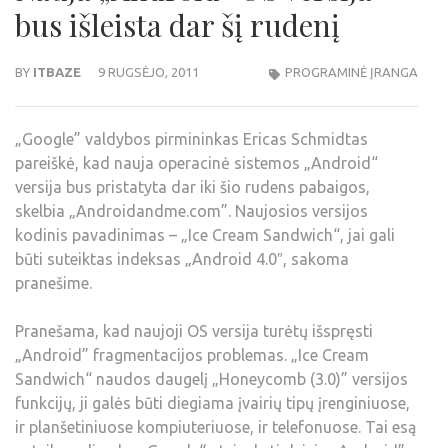
bus išleista dar šį rudenį
BY
ITBAZE
9 RUGSĖJO, 2011
PROGRAMINĖ ĮRANGA
„Google” valdybos pirmininkas Ericas Schmidtas
pareiškė, kad nauja operacinė sistemos „Android“
versija bus pristatyta dar iki šio rudens pabaigos,
skelbia „Androidandme.com”. Naujosios versijos
kodinis pavadinimas – „Ice Cream Sandwich“, jai gali
būti suteiktas indeksas „Android 4.0″, sakoma
pranešime.
Pranešama, kad naujoji OS versija turėtų išspręsti
„Android” fragmentacijos problemas. „Ice Cream
Sandwich“ naudos daugelį „Honeycomb (3.0)” versijos
funkcijų, ji galės būti diegiama įvairių tipų įrenginiuose,
ir planšetiniuose kompiuteriuose, ir telefonuose. Tai esą