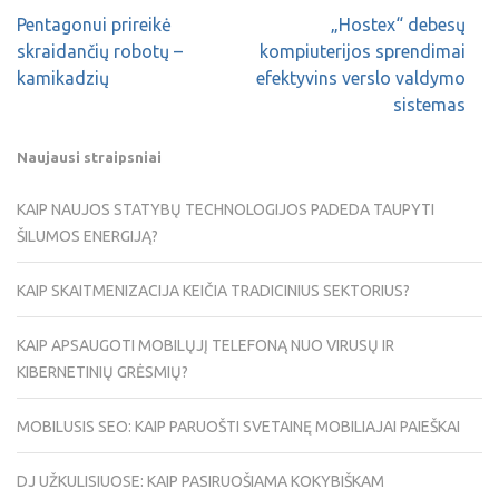
Pentagonui prireikė
„Hostex“ debesų
skraidančių robotų –
kompiuterijos sprendimai
kamikadzių
efektyvins verslo valdymo
sistemas
Naujausi straipsniai
KAIP NAUJOS STATYBŲ TECHNOLOGIJOS PADEDA TAUPYTI
ŠILUMOS ENERGIJĄ?
KAIP SKAITMENIZACIJA KEIČIA TRADICINIUS SEKTORIUS?
KAIP APSAUGOTI MOBILŲJĮ TELEFONĄ NUO VIRUSŲ IR
KIBERNETINIŲ GRĖSMIŲ?
MOBILUSIS SEO: KAIP PARUOŠTI SVETAINĘ MOBILIAJAI PAIEŠKAI
DJ UŽKULISIUOSE: KAIP PASIRUOŠIAMA KOKYBIŠKAM