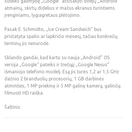
suteiks galimybę „Google“ atsisakyti dviejų „Android”
atmainų, skirtų didelius ir mažus ekranus turintiems
įrenginiams, lygiagretaus plėtojimo.
Pasak E. Schmidto, „Ice Cream Sandwich” bus
pristatyta spalio ar lapkričio mėnesį, tačiau konkrečių
terminų jis nenurodė.
Sklando gandai, kad kartu su nauja „Android” OS
versija „Google“ pateiks ir trečiąjį „Google Nexus”
išmaniojo telefono modelį. Esą jis turės 1,2 ar 1,5 GHz
dažnio 2 branduolių procesorių, 1 GB darbinės
atminties, 1 MP priekinę ir 5 MP galinę kamerą, galinčią
filmuoti HD raiška.
Šaltinis: