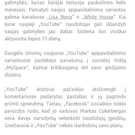
galimybės, kurias kūrėjai testuoja paskutinius kelis
mėnesius. Pamatyti naujus apipavidalinimo variantus
galima kanaluose „
Lisa Nova
“ ir „
White House
“. Kai
kurie naujieji „YouTube“ naudotojai gali išbandyti
naujas galimybes jau dabar. Sistema bus visiškai
aktyvuota liepos 15 dieną.
Daugelis žmonių naujuose „YouTube“ apipavidalinimo
variantuose pastebėjo panašumą į socialinį tinklą
„MySpace“, dažnai kritikuojamą dėl savo ginčijamo
dizaino.
„YouTube“ atstovai pažadėjo atsižvengti į
komentaruose padarytas pastabas ir jų pagrindu
priimti sprendimą. Tačiau, „Facebook“ socialinio tinklo
pavyzdys rodo, kad jo vadovas Markas Cukerbergas
neva davęs nurodymą netenkinti naudotojų įgeidžių.
Greičiausiai ir „YouTube“ nekeis išankstinių savo planų.