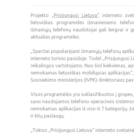
Projekto
„Prisijungusi Lietuva“
interneto svet
lietuviškas programėles išmaniesiems tele
išmaniųjų telefonų naudotojai gali lengvai ir gr
aktualias programėles.
„Sparčiai populiarėjant išmaniųjų telefonų aplik
interneto turinio pasiūloje. Todėl „Prisijungusi 
reikalingos vartotojams. Nuo šiol kiekvienas, aps
nemokamas lietuviškas mobiliąsias aplikacijas“
Susisiekimo ministerijos (IVPK) direktoriaus pav
Visos programėlės yra suklasifikuotos į grupes,
savo naudojamos telefono operacinės sistemos (
nemokamas aplikacijas iš viso iš 7 kategorijų: ž
ir kitų paslaugų.
„Tokios „Prisijungusi Lietuva“ interneto svetain