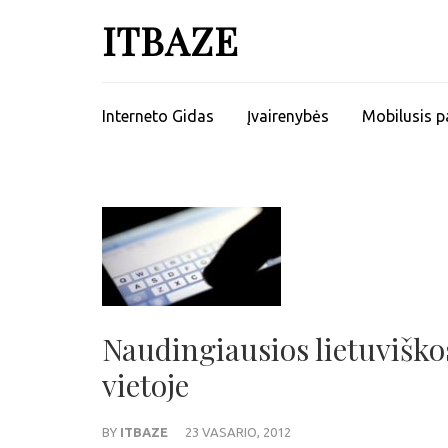
ITBAZE
Interneto Gidas
Įvairenybės
Mobilusis p
Naudingiausios lietuviškos
vietoje
BY
ITBAZE
23 VASARIO, 2012