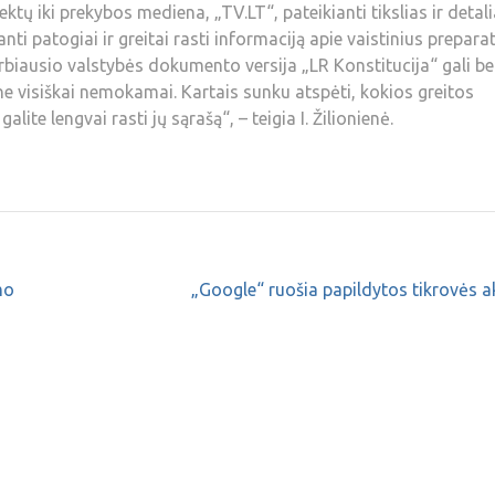
tų iki prekybos mediena, „TV.LT“, pateikianti tikslias ir detal
anti patogiai ir greitai rasti informaciją apie vaistinius prepara
rbiausio valstybės dokumento versija „LR Konstitucija“ gali be
ne visiškai nemokamai. Kartais sunku atspėti, kokios greitos
alite lengvai rasti jų sąrašą“, – teigia I. Žilionienė.
mo
„Google“ ruošia papildytos tikrovės a