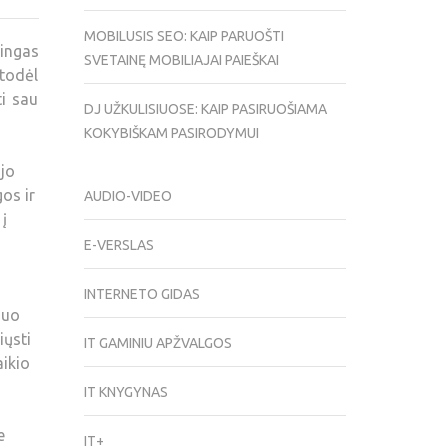
MOBILUSIS SEO: KAIP PARUOŠTI
ingas
SVETAINĘ MOBILIAJAI PAIEŠKAI
todėl
ti sau
DJ UŽKULISIUOSE: KAIP PASIRUOŠIAMA
KOKYBIŠKAM PASIRODYMUI
ojo
gos ir
AUDIO-VIDEO
 į
E-VERSLAS
INTERNETO GIDAS
nuo
iųsti
IT GAMINIU APŽVALGOS
aikio
IT KNYGYNAS
e
IT+