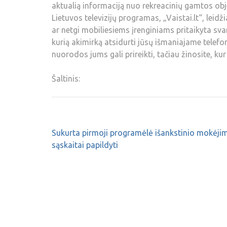
aktualią informaciją nuo rekreacinių gamtos objek
Lietuvos televizijų programas, „Vaistai.lt“, leidži
ar netgi mobiliesiems įrenginiams pritaikyta sva
kurią akimirką atsidurti jūsų išmaniajame telefo
nuorodos jums gali prireikti, tačiau žinosite, kur g
Šaltinis:
Sukurta pirmoji programėlė išankstinio mokėji
sąskaitai papildyti