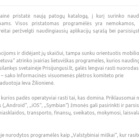
ainė pristatė naują patogų katalogą, į kurį surinko naud
fonams. Visos pristatomas programėlės yra nemokamos, 
eitai peržvelgti naudingiausių aplikacijų sąrašą bei parsisiųs
acijoms ir didėjant jų skaičiui, tampa sunku orientuotis mobili
Lietuva“ atrinko įvairias lietuviškas programėles, kurios naudin
ilankęs svetainėje Prisijungusi.lt, galės lengvai rasti nuorodas
, – sako Informacinės visuomenės plėtros komiteto prie
aduotoja Ieva Žilionienė.
 kurios padės operatyviai rasti tai, kas domina. Priklausomai 
„Android“, „iOS“, „Symbian“) žmonės gali pasirinkti ir parsis
iniasklaidos, transporto, finansų, sveikatos, mokymosi, laisval
ėje nurodytos programėlės kaip „Valstybiniai miškai“, kur rasit