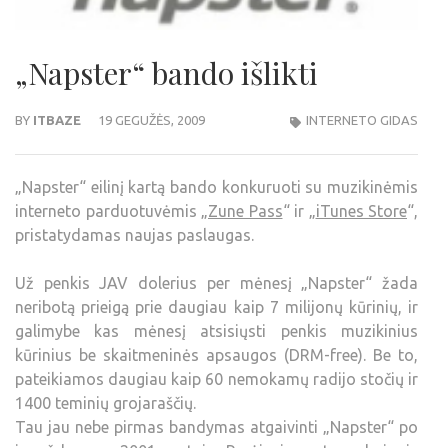
„Napster“ bando išlikti
BY
ITBAZE
19 GEGUŽĖS, 2009
INTERNETO GIDAS
„Napster“ eilinį kartą bando konkuruoti su muzikinėmis
interneto parduotuvėmis „
Zune Pass
“ ir „
iTunes Store
“,
pristatydamas naujas paslaugas.
Už penkis JAV dolerius per mėnesį „Napster“ žada
neribotą prieigą prie daugiau kaip 7 milijonų kūrinių, ir
galimybe kas mėnesį atsisiųsti penkis muzikinius
kūrinius be skaitmeninės apsaugos (DRM-free). Be to,
pateikiamos daugiau kaip 60 nemokamų radijo stočių ir
1400 teminių grojaraščių.
Tau jau nebe pirmas bandymas atgaivinti „Napster“ po