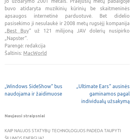
jo uždarymo 2001 metais. Praėjusių metų pabaigoje
buvo atidaryta muzikinių kūrinių be skaitmeninės
apsaugos internetinė parduotuvė. Bet didelio
pasisekimo ji nesulaukė ir 2008 metų rugsėjį kompanija
„
Best Buy
“ už 121 milijoną JAV dolerių nusipirko
„Napster“.
Parengė: redakcija
Šaltinis:
MacWorld
„Windows SideShow“ bus
„Ultimate Ears“ ausinės
naudojama ir žaidimuose
gaminamos pagal
individualų užsakymą
Naujausi straipsniai
KAIP NAUJOS STATYBŲ TECHNOLOGIJOS PADEDA TAUPYTI
ŠILUMOS ENERGIJĄ?