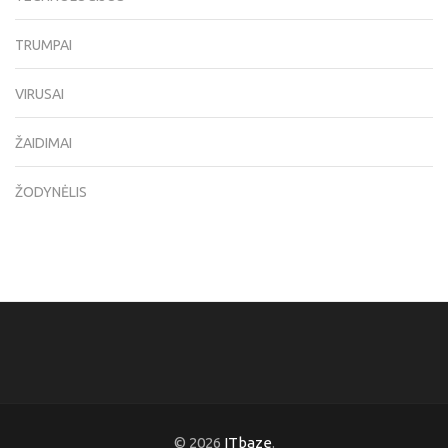
TRUMPAI
VIRUSAI
ŽAIDIMAI
ŽODYNĖLIS
© 2026
ITbaze
.