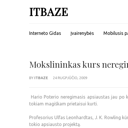
ITBAZE
Interneto Gidas
Įvairenybės
Mobilusis p
Mokslininkas kurs neregi
BY
ITBAZE
24 RUGPJŪČIO, 2009
Hario Poterio neregimasis apsiaustas jau po k
tokiam magiškam prietaisui kurti.
Profesorius Ulfas Leonhardtas, J. K. Rowling kūr
tokio apsiausto projektą.