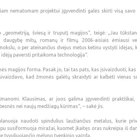
iam nematomam projektui įgyvendinti galės skirti visą savo 
„geometriją, šviesą ir truputį magijos“, teigė: „Jau tūksta
daugybę mitų, romanų ir filmų. 2006-aisiais ėmiausi vei
slu, o per ateinančius dvejus metus ketinu vystyti idėjas, 
dėją paversti pritaikoma technologija“.
ės magijos forma. Pasak jo, tai tas pats, kas įsivaizduoti, kas
neįsivaizdavo, kad žmonės galėtų skraidyti ar kalbėti vienas s
 įmanomi. Klausimas, ar juos galima įgyvendinti praktiškai,
rbesnės nei naujų medžiagų kūrimas“, – sakė jis.
nuoja naudoti spindulius laužiančius metalus, kurie priv
ncipu susiformuoja miražai, kuomet įkaitęs oras nukreipia iš d
je tyvuliuojančio mėlyno tvenkinio vaizdą.