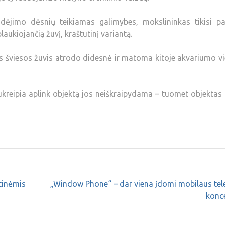
ndėjimo dėsnių teikiamas galimybes, mokslininkas tikisi pa
aukiojančią žuvį, kraštutinį variantą.
os šviesos žuvis atrodo didesnė ir matoma kitoje akvariumo vi
nukreipia aplink objektą jos neiškraipydama – tuomet objektas
tinėmis
„Window Phone“ – dar viena įdomi mobilaus tel
konce