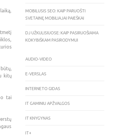
laiką,
MOBILUSIS SEO: KAIP PARUOŠTI
SVETAINĘ MOBILIAJAI PAIEŠKAI
ntmetį
DJ UŽKULISIUOSE: KAIP PASIRUOŠIAMA
klos,
KOKYBIŠKAM PASIRODYMUI
kurios
AUDIO-VIDEO
 būtų,
E-VERSLAS
u kitų
INTERNETO GIDAS
 o tai
IT GAMINIU APŽVALGOS
IT KNYGYNAS
erstų
angaus
IT+