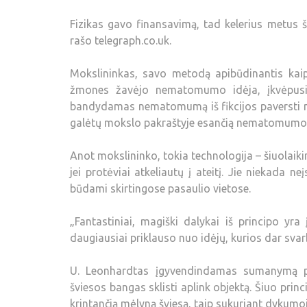
Fizikas gavo finansavimą, tad kelerius metus š
rašo telegraph.co.uk.
Mokslininkas, savo metodą apibūdinantis kaip 
žmones žavėjo nematomumo idėja, įkvėpusi 
bandydamas nematomumą iš fikcijos paversti mok
galėtų mokslo pakraštyje esančią nematomumo i
Anot mokslininko, tokia technologija – šiuolaikin
jei protėviai atkeliautų į ateitį. Jie niekada 
būdami skirtingose pasaulio vietose.
„Fantastiniai, magiški dalykai iš principo yra
daugiausiai priklauso nuo idėjų, kurios dar sva
U. Leonhardtas įgyvendindamas sumanymą pla
šviesos bangas sklisti aplink objektą. Šiuo pri
krintančią mėlyną šviesą, taip sukuriant dykumo