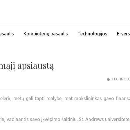
asaulis
Kompiuterių pasaulis
Technologijos
E-vers
mąjį apsiaustą
TECHNOLO
elerių metų gali tapti realybe, mat mokslininkas gavo finan
inį vadinantis savo įkvėpimo šaltiniu, St. Andrews universitete