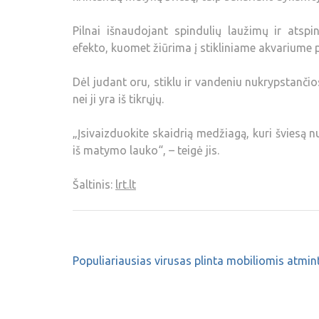
Pilnai išnaudojant spindulių laužimų ir atspi
efekto, kuomet žiūrima į stikliniame akvariume pl
Dėl judant oru, stiklu ir vandeniu nukrypstanči
nei ji yra iš tikrųjų.
„Įsivaizduokite skaidrią medžiagą, kuri šviesą 
iš matymo lauko“, – teigė jis.
Šaltinis:
lrt.lt
Populiariausias virusas plinta mobiliomis atmin