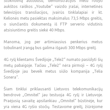
Stokholmą autobusu, demonstracijos metu rodyti
aukštos raiškos „Youtube“ vaizdo įrašai, internetinės
televizijos transliacijos, įvairūs tinklalapiai ir kt.
Kelionės metu pasiektas maksimalus 73,5 Mbps greitis,
o siunčiantis dokumentą iš FTP serverio vidutinis
atsisiuntimo greitis siekė 40 Mbps.
Manoma, jog per artimiausius penkerius metus
tobulinant įrangą bus galima išgauti 300 Mbps greitį.
4G ryšį klientams Švedijoje „Tele2“ numato pasiūlyti šių
metų pabaigoje. Tačiau „Tele2“ nėra pirmoji – 4G ryšį
Švedijoje jau beveik metus siūlo kompanija „Telia
Sonera“.
Šiam tinklui priklausanti Lietuvos telekomunikacijų
bendrovė „Omnitel“ jau testuoja 4G ryšį ir Lietuvoje.
Praėjusią savaitę apsilankiau „Omnitel“ būstinėje, kur
yra viena 4G ryšio stočių. Testavome greitį, žiūrėjome