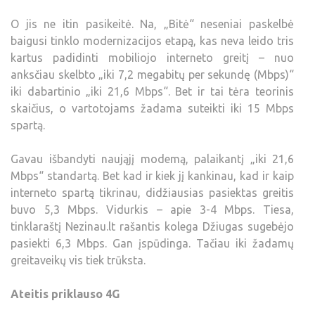
O jis ne itin pasikeitė. Na, „Bitė“ neseniai paskelbė
baigusi tinklo modernizacijos etapą, kas neva leido tris
kartus padidinti mobiliojo interneto greitį – nuo
anksčiau skelbto „iki 7,2 megabitų per sekundę (Mbps)“
iki dabartinio „iki 21,6 Mbps“. Bet ir tai tėra teorinis
skaičius, o vartotojams žadama suteikti iki 15 Mbps
spartą.
Gavau išbandyti naująjį modemą, palaikantį „iki 21,6
Mbps“ standartą. Bet kad ir kiek jį kankinau, kad ir kaip
interneto spartą tikrinau, didžiausias pasiektas greitis
buvo 5,3 Mbps. Vidurkis – apie 3-4 Mbps. Tiesa,
tinklaraštį Nezinau.lt rašantis kolega Džiugas sugebėjo
pasiekti 6,3 Mbps. Gan įspūdinga. Tačiau iki žadamų
greitaveikų vis tiek trūksta.
Ateitis priklauso 4G