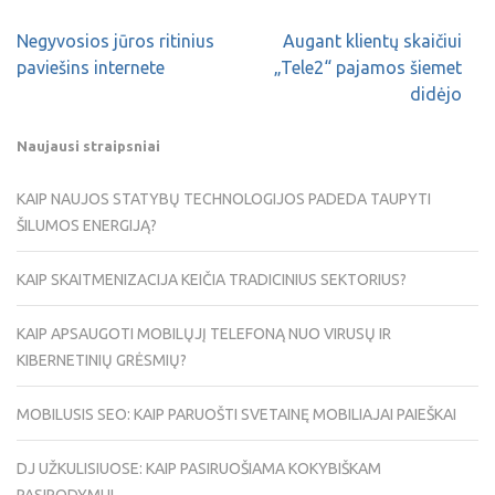
Negyvosios jūros ritinius
Augant klientų skaičiui
paviešins internete
„Tele2“ pajamos šiemet
didėjo
Naujausi straipsniai
KAIP NAUJOS STATYBŲ TECHNOLOGIJOS PADEDA TAUPYTI
ŠILUMOS ENERGIJĄ?
KAIP SKAITMENIZACIJA KEIČIA TRADICINIUS SEKTORIUS?
KAIP APSAUGOTI MOBILŲJĮ TELEFONĄ NUO VIRUSŲ IR
KIBERNETINIŲ GRĖSMIŲ?
MOBILUSIS SEO: KAIP PARUOŠTI SVETAINĘ MOBILIAJAI PAIEŠKAI
DJ UŽKULISIUOSE: KAIP PASIRUOŠIAMA KOKYBIŠKAM
PASIRODYMUI