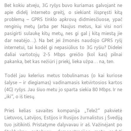
Bet kokiu atveju, 3G ryšys buvo kuriamas galvojant ne
apie didelį interneto greitį, o siekiant išspręsti kitą
problemą – GPRS tinklo apkrovą didmiesčiuose, ypač
renginių metų (arba per Naujus metus, kai visi nori
pasigirti sulaukę kitų metų, nes gi gal į kitą miestą jie
dar neatėjo…). Na bet jei žmonės naudojo GPRS ryšį
internetui, tai kodėl gi nepasiūlius to 3G ryšiu? Didelei
daliai vartotojų 2-5 Mbps greičio (kol kas) pilnai
pakanka, bet kas nežiūri į priekį, lieka užpa… na, ten.
Todėl jau kelerius metus tobulinamas (o kai kuriose
šalyse – ir diegiamas) vadinamasis ketvirtosios kartos
(4G) ryšys. Jau šiuo metu jo sparta siekia 80 Mbps. Ir ne
„iki“, o iš tiesų.
Prieš kelias savaites kompanija „Tele2“ pakvietė
Lietuvos, Latvijos, Estijos ir Rusijos žurnalistus į Švediją
tuo įsitikinti. Pristatyme dalyvavau ir aš. Važinėjant po