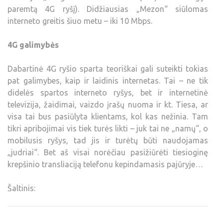
paremtą 4G ryšį). Didžiausias „Mezon“ siūlomas
interneto greitis šiuo metu – iki 10 Mbps.
4G galimybės
Dabartinė 4G ryšio sparta teoriškai gali suteikti tokias
pat galimybes, kaip ir laidinis internetas. Tai – ne tik
didelės spartos interneto ryšys, bet ir internetinė
televizija, žaidimai, vaizdo įrašų nuoma ir kt. Tiesa, ar
visa tai bus pasiūlyta klientams, kol kas nežinia. Tam
tikri apribojimai vis tiek turės likti – juk tai ne „namų“, o
mobilusis ryšys, tad jis ir turėtų būti naudojamas
„judriai“. Bet aš visai norėčiau pasižiūrėti tiesioginę
krepšinio transliaciją telefonu kepindamasis pajūryje…
Šaltinis: