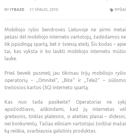
BY
ITBAZE
21 SPALIO, 2010
RYŠIAI
Mobiliojo ryšio bendrovės Lietuvoje ne pirmi metai
pešasi dėl mobiliojo interneto vartotojų, žadėdamos ne
tik įspūdingą spartą, bet ir šviesią ateitį. Šis kodas – apie
tai, kas vyksta ir ko laukti mobiliojo interneto mūšio
lauke.
Prieš beveik pusmetį jau tikrinau trijų mobiliojo ryšio
operatorių – „Omnitel“, „Bitė“ ir „Tele2“ – siūlomo
trečiosios kartos (3G) interneto spartą.
Kas nuo tada pasikeitė? Operatoriai ne sykį
apsižodžiavo, aiškindami, kad jų internetas vėl
greitesnis, tinklas platesnis, o ateities planai – didesni,
nei konkurentų. Tačiau eiliniam vartotojui žodžiai mažai
ką reiškia, svarbiausia galutinis produktas.