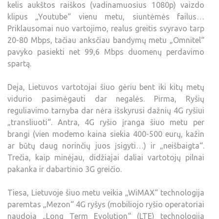
kelis aukštos raiškos (vadinamuosius 1080p) vaizdo
klipus „Youtube“ vienu metu, siuntėmės failus…
Priklausomai nuo vartojimo, realus greitis svyravo tarp
20-80 Mbps, tačiau anksčiau bandymų metu „Omnitel“
pavyko pasiekti net 99,6 Mbps duomenų perdavimo
spartą.
Deja, Lietuvos vartotojai šiuo gėriu bent iki kitų metų
vidurio pasimėgauti dar negalės. Pirma, Ryšių
reguliavimo tarnyba dar nėra išskyrusi dažnių 4G ryšiui
„transliuoti“. Antra, 4G ryšio įranga šiuo metu per
brangi (vien modemo kaina siekia 400-500 eurų, kažin
ar būtų daug norinčių juos įsigyti…) ir „neišbaigta“.
Trečia, kaip minėjau, didžiajai daliai vartotojų pilnai
pakanka ir dabartinio 3G greičio.
Tiesa, Lietuvoje šiuo metu veikia „WiMAX“ technologija
paremtas „Mezon“ 4G ryšys (mobiliojo ryšio operatoriai
naudoja „Long Term Evolution“ (LTE) technologija