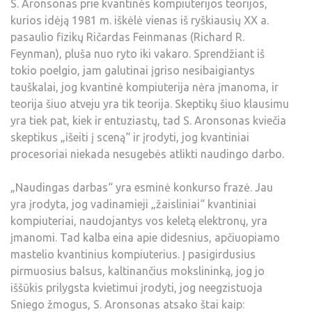
S. Aronsonas prie kvantinės kompiuterijos teorijos,
kurios idėją 1981 m. iškėlė vienas iš ryškiausių XX a.
pasaulio fizikų Ričardas Feinmanas (Richard R.
Feynman), pluša nuo ryto iki vakaro. Sprendžiant iš
tokio poelgio, jam galutinai įgriso nesibaigiantys
tauškalai, jog kvantinė kompiuterija nėra įmanoma, ir
teorija šiuo atveju yra tik teorija. Skeptikų šiuo klausimu
yra tiek pat, kiek ir entuziastų, tad S. Aronsonas kviečia
skeptikus „išeiti į sceną“ ir įrodyti, jog kvantiniai
procesoriai niekada nesugebės atlikti naudingo darbo.
„Naudingas darbas“ yra esminė konkurso frazė. Jau
yra įrodyta, jog vadinamieji „žaisliniai“ kvantiniai
kompiuteriai, naudojantys vos keletą elektronų, yra
įmanomi. Tad kalba eina apie didesnius, apčiuopiamo
mastelio kvantinius kompiuterius. Į pasigirdusius
pirmuosius balsus, kaltinančius mokslininką, jog jo
iššūkis prilygsta kvietimui įrodyti, jog neegzistuoja
Sniego žmogus, S. Aronsonas atsako štai kaip: