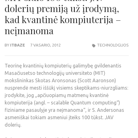
dolerių premiją už įrodymą,
kad kvantinė kompiuterija –
neįmanoma
BY
ITBAZE
7 VASARIO, 2012
TECHNOLOGIJOS
Teorinę kvantinių kompiuterių galimybę gvildenantis
Masačiusetso technologijų universiteto (MIT)
mokslininkas Skotas Aronsonas (Scott Aaronson)
nusprendė mesti iššūkį visiems skeptikams-niurzgliams:
įrodykite, jog „apčiuopiamų matmenų kvantinė
kompiuterija (angl. – scalable Quantum computing“)
fiziniame pasaulyje yra neįmanoma“, ir S. Andersonas
asmeniškai tokiam asmeniui įteiks 100 tūkst. JAV
dolerių.