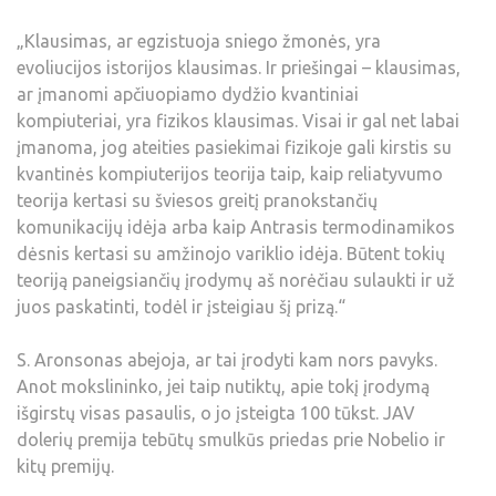
„Klausimas, ar egzistuoja sniego žmonės, yra
evoliucijos istorijos klausimas. Ir priešingai – klausimas,
ar įmanomi apčiuopiamo dydžio kvantiniai
kompiuteriai, yra fizikos klausimas. Visai ir gal net labai
įmanoma, jog ateities pasiekimai fizikoje gali kirstis su
kvantinės kompiuterijos teorija taip, kaip reliatyvumo
teorija kertasi su šviesos greitį pranokstančių
komunikacijų idėja arba kaip Antrasis termodinamikos
dėsnis kertasi su amžinojo variklio idėja. Būtent tokių
teoriją paneigsiančių įrodymų aš norėčiau sulaukti ir už
juos paskatinti, todėl ir įsteigiau šį prizą.“
S. Aronsonas abejoja, ar tai įrodyti kam nors pavyks.
Anot mokslininko, jei taip nutiktų, apie tokį įrodymą
išgirstų visas pasaulis, o jo įsteigta 100 tūkst. JAV
dolerių premija tebūtų smulkūs priedas prie Nobelio ir
kitų premijų.