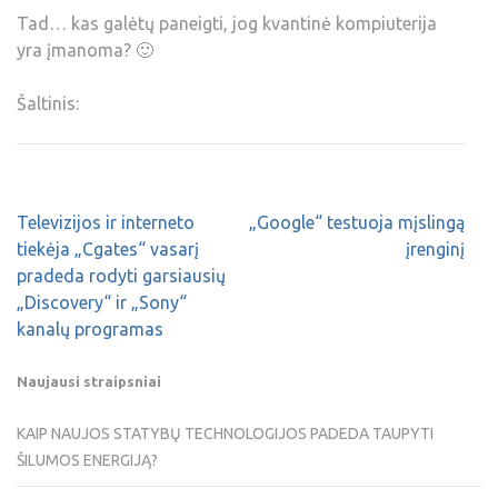
Tad… kas galėtų paneigti, jog kvantinė kompiuterija
yra įmanoma? 🙂
Šaltinis:
Televizijos ir interneto
„Google“ testuoja mįslingą
tiekėja „Cgates“ vasarį
įrenginį
pradeda rodyti garsiausių
„Discovery“ ir „Sony“
kanalų programas
Naujausi straipsniai
KAIP NAUJOS STATYBŲ TECHNOLOGIJOS PADEDA TAUPYTI
ŠILUMOS ENERGIJĄ?