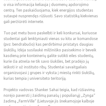
o visa informacija keliauja į duomenų apdorojimo
centrą. Ten paskaičiuojama, kiek energijos studentas
sutaupė nusprendęs rūšiuoti. Savo statistiką kiekvienas
gali peržiūrėti internete.
Tuo pat metu buvo paskelbti ir keli konkursai, kuriuose
studentai gali lenktyniauti vienas su kitu ar komandose
(pvz. bendrabučio) kas perdirbimui pristatys daugiau
šiukšlių. Idėja susilaukė milžiniško pasisekimo ir beveik
kasdieną prie konteinerių galite sutikti eiles studentų,
kurie čia atneša ne tik savo šiukšles, bet pradėjo jų
ieškoti ir už instituto ribų. Studentai savaitgaliais
organizuojasi į grupes ir vyksta į miestą rinkti šiukšlių,
kurias tempia į universiteto teritoriją.
Projekto vadovas Shanker Sahai teigia, kad rūšiavimą
norėjo paversti į žaidimą panašų į populiarųjį „Zynga“
žadimą „FarmVille“ (Lietuvoje jis šnekamojoje kalboje