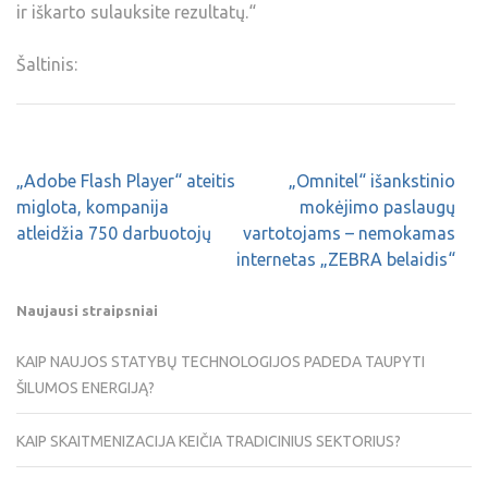
ir iškarto sulauksite rezultatų.“
Šaltinis:
„Adobe Flash Player“ ateitis
„Omnitel“ išankstinio
miglota, kompanija
mokėjimo paslaugų
atleidžia 750 darbuotojų
vartotojams – nemokamas
internetas „ZEBRA belaidis“
Naujausi straipsniai
KAIP NAUJOS STATYBŲ TECHNOLOGIJOS PADEDA TAUPYTI
ŠILUMOS ENERGIJĄ?
KAIP SKAITMENIZACIJA KEIČIA TRADICINIUS SEKTORIUS?