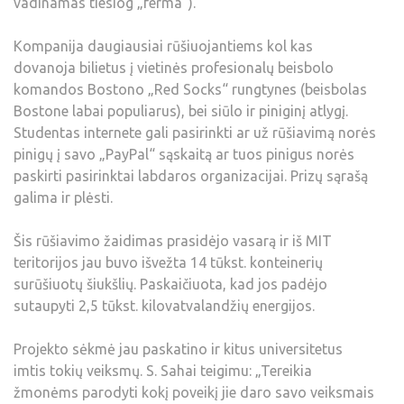
vadinamas tiesiog „ferma“).
Kompanija daugiausiai rūšiuojantiems kol kas
dovanoja bilietus į vietinės profesionalų beisbolo
komandos Bostono „Red Socks“ rungtynes (beisbolas
Bostone labai populiarus), bei siūlo ir piniginį atlygį.
Studentas internete gali pasirinkti ar už rūšiavimą norės
pinigų į savo „PayPal“ sąskaitą ar tuos pinigus norės
paskirti pasirinktai labdaros organizacijai. Prizų sąrašą
galima ir plėsti.
Šis rūšiavimo žaidimas prasidėjo vasarą ir iš MIT
teritorijos jau buvo išvežta 14 tūkst. konteinerių
surūšiuotų šiukšlių. Paskaičiuota, kad jos padėjo
sutaupyti 2,5 tūkst. kilovatvalandžių energijos.
Projekto sėkmė jau paskatino ir kitus universitetus
imtis tokių veiksmų. S. Sahai teigimu: „Tereikia
žmonėms parodyti kokį poveikį jie daro savo veiksmais