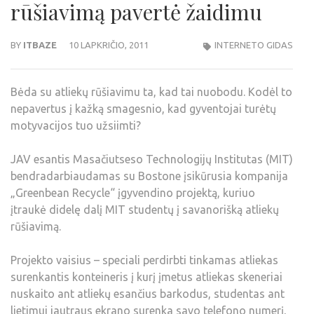
rūšiavimą pavertė žaidimu
BY
ITBAZE
10 LAPKRIČIO, 2011
INTERNETO GIDAS
Bėda su atliekų rūšiavimu ta, kad tai nuobodu. Kodėl to
nepavertus į kažką smagesnio, kad gyventojai turėtų
motyvacijos tuo užsiimti?
JAV esantis Masačiutseso Technologijų Institutas (MIT)
bendradarbiaudamas su Bostone įsikūrusia kompanija
„Greenbean Recycle“ įgyvendino projektą, kuriuo
įtraukė didelę dalį MIT studentų į savanorišką atliekų
rūšiavimą.
Projekto vaisius – speciali perdirbti tinkamas atliekas
surenkantis konteineris į kurį įmetus atliekas skeneriai
nuskaito ant atliekų esančius barkodus, studentas ant
lietimui jautraus ekrano surenka savo telefono numerį,