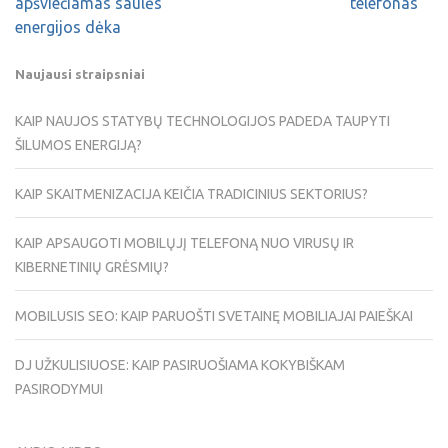
apšviečiamas saulės
telefonas
energijos dėka
Naujausi straipsniai
KAIP NAUJOS STATYBŲ TECHNOLOGIJOS PADEDA TAUPYTI
ŠILUMOS ENERGIJĄ?
KAIP SKAITMENIZACIJA KEIČIA TRADICINIUS SEKTORIUS?
KAIP APSAUGOTI MOBILŲJĮ TELEFONĄ NUO VIRUSŲ IR
KIBERNETINIŲ GRĖSMIŲ?
MOBILUSIS SEO: KAIP PARUOŠTI SVETAINĘ MOBILIAJAI PAIEŠKAI
DJ UŽKULISIUOSE: KAIP PASIRUOŠIAMA KOKYBIŠKAM
PASIRODYMUI