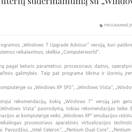
piuterių suderinamumą su „Windo
PROGRAMINĖ Į
ogramos „Windows 7 Upgrade Advisor“ versiją, kuri patikrin
istemos reikalavimus, skelbia „Computerworld“.
 pagal keturis parametrus: procesoriaus dažnis, operatyvi
afinės galimybės. Taip pat programa tikrina ir išorinių įre
kompiuteryje su „Windows XP SP2“, „Windows Vista“, „Windo
tojui rekomendacijų, kokią „Windows 7“ versiją jam geria
š „Windows Vista“ pasirodymą, tokias rekomendacijas teikė. 
acijos ar kompiuteryje veiks „Windows XP“ emuliacijos režim
kalingas procesoriaus aparatinės virtualizacijos technolo
ai. Pavyzdžiui, „Intel Celeron“, „Pentium Dual-Core“, „Pentium