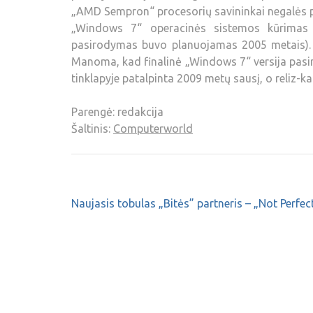
„AMD Sempron“ procesorių savininkai negalės p
„Windows 7“ operacinės sistemos kūrimas 
pasirodymas buvo planuojamas 2005 metais). P
Manoma, kad finalinė „Windows 7“ versija pasir
tinklapyje patalpinta 2009 metų sausį, o reliz-k
Parengė: redakcija
Šaltinis:
Computerworld
Naujasis tobulas „Bitės” partneris – „Not Perfec