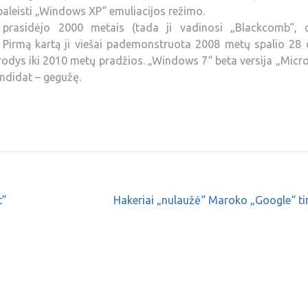
aleisti „Windows XP“ emuliacijos režimo.
prasidėjo 2000 metais (tada ji vadinosi „Blackcomb“, 
irmą kartą ji viešai pademonstruota 2008 metų spalio 28 d
odys iki 2010 metų pradžios. „Windows 7“ beta versija „Micr
andidat – gegužę.
t”
Hakeriai „nulaužė“ Maroko „Google“ ti