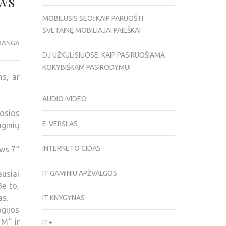
ws
MOBILUSIS SEO: KAIP PARUOŠTI
SVETAINĘ MOBILIAJAI PAIEŠKAI
RANGA
DJ UŽKULISIUOSE: KAIP PASIRUOŠIAMA
KOKYBIŠKAM PASIRODYMUI
s, ar
AUDIO-VIDEO
osios
E-VERSLAS
nginių
INTERNETO GIDAS
ws 7“
usiai
IT GAMINIU APŽVALGOS
Be to,
as.
IT KNYGYNAS
gijos
 M“ ir
IT+