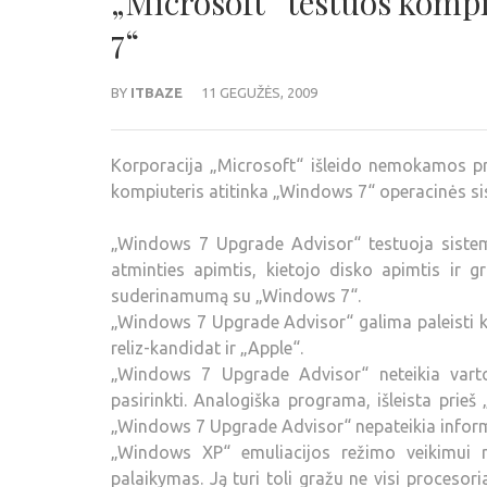
„Microsoft“ testuos kom
7“
BY
ITBAZE
11 GEGUŽĖS, 2009
Korporacija „Microsoft“ išleido nemokamos pr
kompiuteris atitinka „Windows 7“ operacinės s
„Windows 7 Upgrade Advisor“ testuoja sistemą
atminties apimtis, kietojo disko apimtis ir gr
suderinamumą su „Windows 7“.
„Windows 7 Upgrade Advisor“ galima paleisti 
reliz-kandidat ir „Apple“.
„Windows 7 Upgrade Advisor“ neteikia varto
pasirinkti. Analogiška programa, išleista prie
„Windows 7 Upgrade Advisor“ nepateikia inform
„Windows XP“ emuliacijos režimo veikimui rei
palaikymas. Ją turi toli gražu ne visi procesori