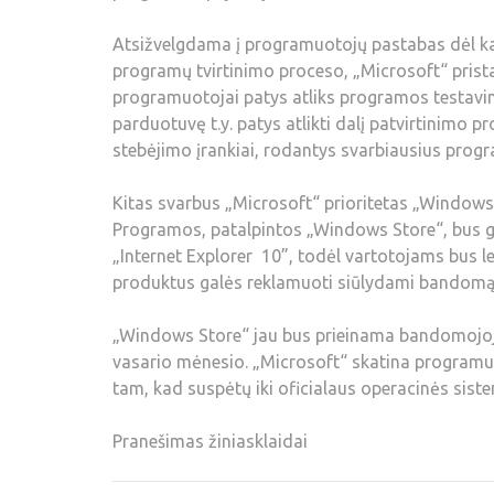
Atsižvelgdama į programuotojų pastabas dėl ka
programų tvirtinimo proceso, „Microsoft“ pris
programuotojai patys atliks programos testavimą
parduotuvę t.y. patys atlikti dalį patvirtinimo 
stebėjimo įrankiai, rodantys svarbiausius progr
Kitas svarbus „Microsoft“ prioritetas „Windo
Programos, patalpintos „Windows Store“, bus gla
„Internet Explorer 10”, todėl vartotojams bus 
produktus galės reklamuoti siūlydami bandomąsia
„Windows Store“ jau bus prieinama bandomojoje
vasario mėnesio. „Microsoft“ skatina programu
tam, kad suspėtų iki oficialaus operacinės sist
Pranešimas žiniasklaidai