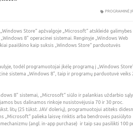
PROGRAMINĖ Į
„Windows Store“ apžvalgoje „Microsoft“ atskleidė galimybes
 „Windows 8” operacinei sistemai. Renginyje „Windows Web
kiai paaiškino kaip suksis „Windows Store“ parduotuvės
ulyje, todėl programuotojai įkėlę programą į „Windows Store
racinė sistema „Windows 8”, taip ir programų parduotuvė veiks
ws 8” sistemai, „Microsoft“ siūlo ir palankias uždarbio sąly
amos bus dalinamos rinkoje nusistovėjusia 70 ir 30 proc.
kst. litų (25 tūkst. JAV dolerių), programuotojui atiteks dides
s „Microsoft“ palieka laisvę rinktis arba bendrovės pasiūlyto
echanizmu (angl. in-app purchase) ir taip sau pasilikti 100 p