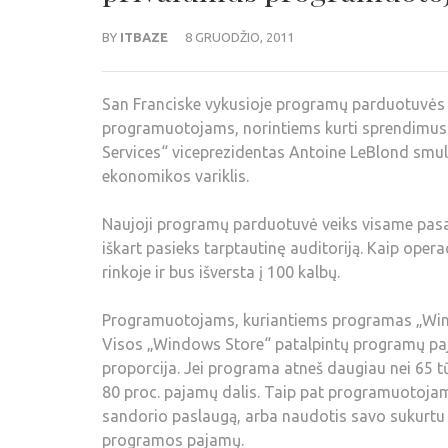
BY
ITBAZE
8 GRUODŽIO, 2011
San Franciske vykusioje programų parduotuvės 
programuotojams, norintiems kurti sprendimus
Services“ viceprezidentas Antoine LeBlond smul
ekonomikos variklis.
Naujoji programų parduotuvė veiks visame pasa
iškart pasieks tarptautinę auditoriją. Kaip ope
rinkoje ir bus išversta į 100 kalbų.
Programuotojams, kuriantiems programas „Windo
Visos „Windows Store“ patalpintų programų paj
proporcija. Jei programa atneš daugiau nei 65 tū
80 proc. pajamų dalis. Taip pat programuotojam
sandorio paslaugą, arba naudotis savo sukurtu m
programos pajamų.