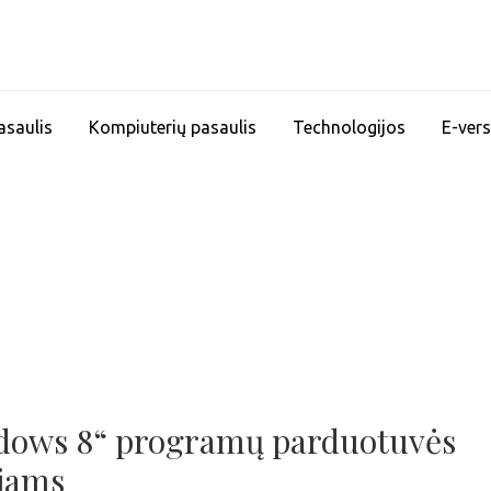
asaulis
Kompiuterių pasaulis
Technologijos
E-vers
ndows 8“ programų parduotuvės
jams