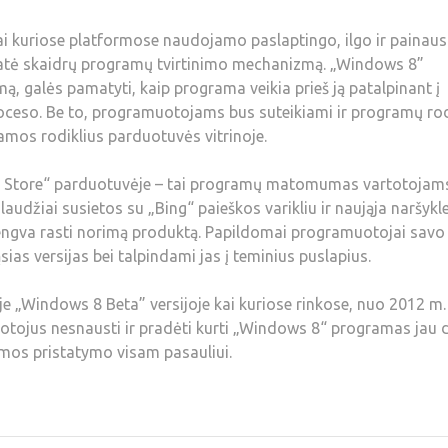
i kuriose platformose naudojamo paslaptingo, ilgo ir painaus
tatė skaidrų programų tvirtinimo mechanizmą. „Windows 8”
, galės pamatyti, kaip programa veikia prieš ją patalpinant į
proceso. Be to, programuotojams bus suteikiami ir programų rod
amos rodiklius parduotuvės vitrinoje.
ws Store“ parduotuvėje – tai programų matomumas vartotojam
udžiai susietos su „Bing“ paieškos varikliu ir naująja naršykl
lengva rasti norimą produktą. Papildomai programuotojai savo
s versijas bei talpindami jas į teminius puslapius.
 „Windows 8 Beta” versijoje kai kuriose rinkose, nuo 2012 m.
otojus nesnausti ir pradėti kurti „Windows 8“ programas jau 
emos pristatymo visam pasauliui.