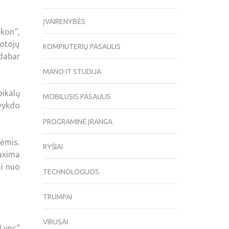
ĮVAIRENYBĖS
ikon“,
otojų
KOMPIUTERIŲ PASAULIS
dabar
MANO IT STUDIJA
eikalų
MOBILUSIS PASAULIS
 vykdo
PROGRAMINĖ ĮRANGA
nėmis.
RYŠIAI
Maxima
ai nuo
TECHNOLOGIJOS
TRUMPAI
VIRUSAI
Lync“