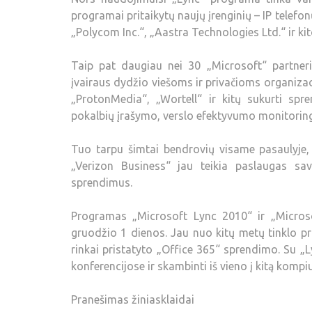
programai pritaikytų naujų įrenginių – IP telefon
„Polycom Inc.“, „Aastra Technologies Ltd.“ ir ki
Taip pat daugiau nei 30 „Microsoft“ partner
įvairaus dydžio viešoms ir privačioms organiz
„ProtonMedia“, „Wortell“ ir kitų sukurti spr
pokalbių įrašymo, verslo efektyvumo monitoring
Tuo tarpu šimtai bendrovių visame pasaulyje, 
„Verizon Business“ jau teikia paslaugas sav
sprendimus.
Programas „Microsoft Lync 2010“ ir „Microsof
gruodžio 1 dienos. Jau nuo kitų metų tinklo p
rinkai pristatyto „Office 365“ sprendimo. Su „L
konferencijose ir skambinti iš vieno į kitą kompiu
Pranešimas žiniasklaidai