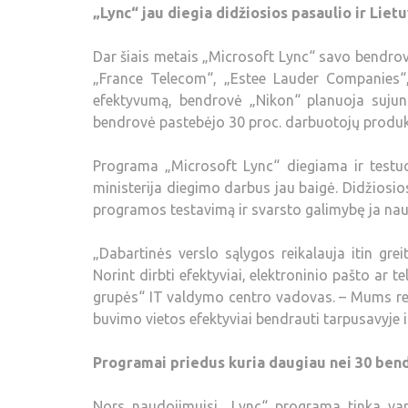
„Lync“ jau diegia didžiosios pasaulio ir Liet
Dar šiais metais „Microsoft Lync“ savo bendrov
„France Telecom“, „Estee Lauder Companies“, 
efektyvumą, bendrovė „Nikon“ planuoja sujun
bendrovė pastebėjo 30 proc. darbuotojų produk
Programa „Microsoft Lync“ diegiama ir testuoj
ministerija diegimo darbus jau baigė. Didžiosi
programos testavimą ir svarsto galimybę ja naud
„Dabartinės verslo sąlygos reikalauja itin gre
Norint dirbti efektyviai, elektroninio pašto ar
grupės“ IT valdymo centro vadovas. – Mums rei
buvimo vietos efektyviai bendrauti tarpusavyje ir
Programai priedus kuria daugiau nei 30 ben
Nors naudojimuisi „Lync“ programa tinka var