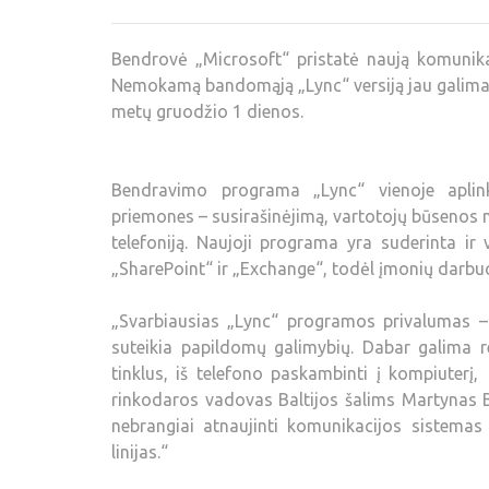
Bendrovė „Microsoft“ pristatė naują komunik
Nemokamą bandomąją „Lync“ versiją jau galima par
metų gruodžio 1 dienos.
Bendravimo programa „Lync“ vienoje aplin
priemones – susirašinėjimą, vartotojų būsenos nu
telefoniją. Naujoji programa yra suderinta i
„SharePoint“ ir „Exchange“, todėl įmonių darbuo
„Svarbiausias „Lync“ programos privalumas – 
suteikia papildomų galimybių. Dabar galima re
tinklus, iš telefono paskambinti į kompiuterį,
rinkodaros vadovas Baltijos šalims Martynas Bi
nebrangiai atnaujinti komunikacijos sistemas a
linijas.“