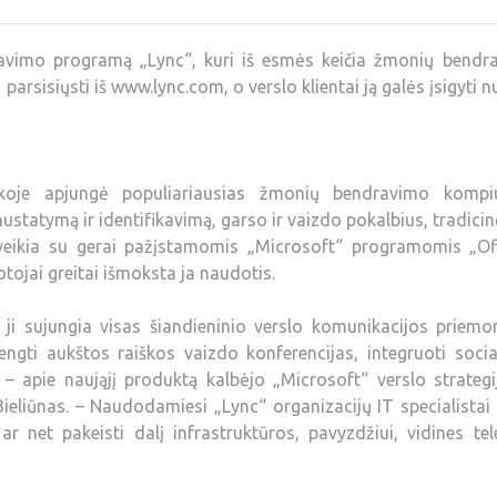
avimo programą „Lync“, kuri iš esmės keičia žmonių bendra
sisiųsti iš www.lync.com, o verslo klientai ją galės įsigyti n
koje apjungė populiariausias žmonių bendravimo kompiu
statymą ir identifikavimą, garso ir vaizdo pokalbius, tradicinę
r veikia su gerai pažįstamomis „Microsoft“ programomis „Off
tojai greitai išmoksta ja naudotis.
ji sujungia visas šiandieninio verslo komunikacijos priemon
ngti aukštos raiškos vaizdo konferencijas, integruoti socia
 – apie naująjį produktą kalbėjo „Microsoft“ verslo strategi
eliūnas. – Naudodamiesi „Lync“ organizacijų IT specialistai
r net pakeisti dalį infrastruktūros, pavyzdžiui, vidines te