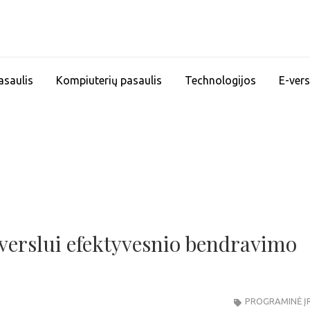
asaulis
Kompiuterių pasaulis
Technologijos
E-vers
 verslui efektyvesnio bendravimo
PROGRAMINĖ Į