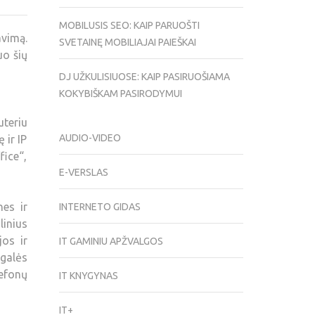
MOBILUSIS SEO: KAIP PARUOŠTI
vimą.
SVETAINĘ MOBILIAJAI PAIEŠKAI
uo šių
DJ UŽKULISIUOSE: KAIP PASIRUOŠIAMA
KOKYBIŠKAM PASIRODYMUI
teriu
AUDIO-VIDEO
 ir IP
ice“,
E-VERSLAS
es ir
INTERNETO GIDAS
linius
jos ir
IT GAMINIU APŽVALGOS
 galės
lefonų
IT KNYGYNAS
IT+