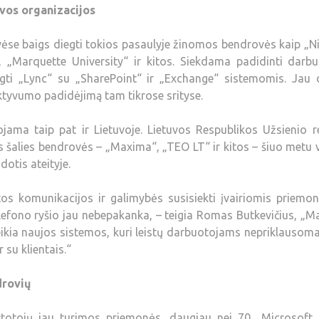
uvos organizacijos
ėse baigs diegti tokios pasaulyje žinomos bendrovės kaip „N
„Marquette University“ ir kitos. Siekdama padidinti darbu
gti „Lync“ su „SharePoint“ ir „Exchange“ sistemomis. Jau 
tyvumo padidėjimą tam tikrose srityse.
ama taip pat ir Lietuvoje. Lietuvos Respublikos Užsienio r
os šalies bendrovės – „Maxima“, „TEO LT“ ir kitos – šiuo metu
otis ateityje.
itos komunikacijos ir galimybės susisiekti įvairiomis priemo
 telefono ryšio jau nebepakanka, – teigia Romas Butkevičius, „
kia naujos sistemos, kuri leistų darbuotojams nepriklausom
 su klientais.“
drovių
totojų jau turimos priemonės, daugiau nei 70 „Microsoft 