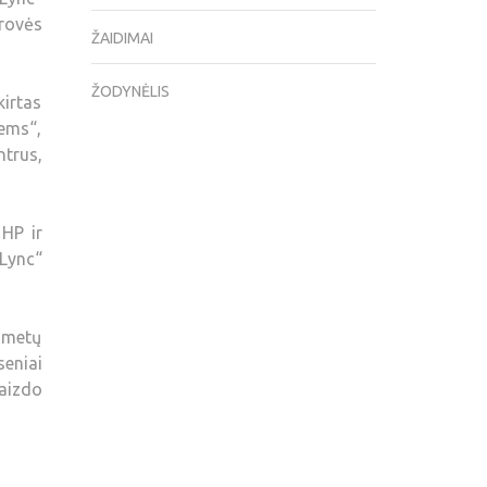
drovės
ŽAIDIMAI
ŽODYNĖLIS
irtas
tems“,
trus,
 HP ir
Lync“
 metų
seniai
vaizdo