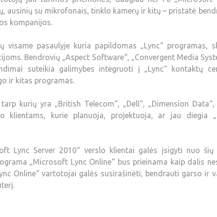
ų, ausinių su mikrofonais, tinklo kamerų ir kitų – pristatė ben
tos kompanijos.
ių visame pasaulyje kuria papildomas „Lync“ programas, sk
acijoms. Bendrovių „Aspect Software“, „Convergent Media Sys
endimai suteikia galimybes integruoti į „Lync“ kontaktų cen
o ir kitas programas.
tarp kurių yra „British Telecom“, „Dell“, „Dimension Data“,
o klientams, kurie planuoja, projektuoja, ar jau diegia „
t Lync Server 2010“ verslo klientai galės įsigyti nuo šių
rograma „Microsoft Lync Online“ bus prieinama kaip dalis ne
ync Online“ vartotojai galės susirašinėti, bendrauti garso ir 
terį.