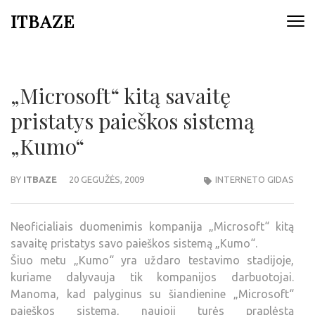
ITBAZE
„Microsoft“ kitą savaitę
pristatys paieškos sistemą
„Kumo“
BY
ITBAZE
20 GEGUŽĖS, 2009
INTERNETO GIDAS
Neoficialiais duomenimis kompanija „Microsoft“ kitą
savaitę pristatys savo paieškos sistemą „Kumo“.
Šiuo metu „Kumo“ yra uždaro testavimo stadijoje,
kuriame dalyvauja tik kompanijos darbuotojai.
Manoma, kad palyginus su šiandienine „Microsoft“
paieškos sistema, naujoji turės praplėstą