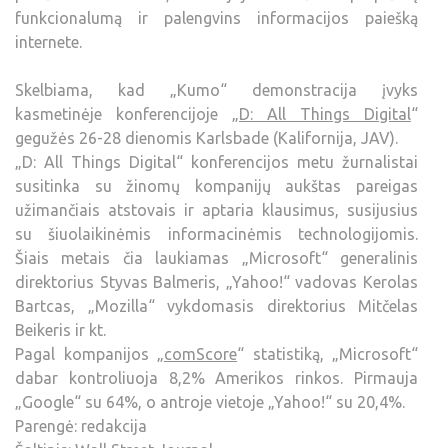
funkcionalumą ir palengvins informacijos paiešką
internete.
Skelbiama, kad „Kumo“ demonstracija įvyks
kasmetinėje konferencijoje „
D: All Things Digital
“
gegužės 26-28 dienomis Karlsbade (Kalifornija, JAV).
„D: All Things Digital“ konferencijos metu žurnalistai
susitinka su žinomų kompanijų aukštas pareigas
užimančiais atstovais ir aptaria klausimus, susijusius
su šiuolaikinėmis informacinėmis technologijomis.
Šiais metais čia laukiamas „Microsoft“ generalinis
direktorius Styvas Balmeris, „Yahoo!“ vadovas Kerolas
Bartcas, „Mozilla“ vykdomasis direktorius Mitčelas
Beikeris ir kt.
Pagal kompanijos „
comScore
“ statistiką, „Microsoft“
dabar kontroliuoja 8,2% Amerikos rinkos. Pirmauja
„Google“ su 64%, o antroje vietoje „Yahoo!“ su 20,4%.
Parengė: redakcija