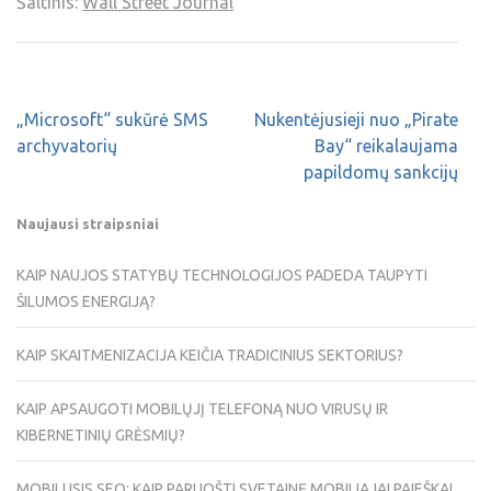
Šaltinis:
Wall Street Journal
„Microsoft“ sukūrė SMS
Nukentėjusieji nuo „Pirate
archyvatorių
Bay“ reikalaujama
papildomų sankcijų
Naujausi straipsniai
KAIP NAUJOS STATYBŲ TECHNOLOGIJOS PADEDA TAUPYTI
ŠILUMOS ENERGIJĄ?
KAIP SKAITMENIZACIJA KEIČIA TRADICINIUS SEKTORIUS?
KAIP APSAUGOTI MOBILŲJĮ TELEFONĄ NUO VIRUSŲ IR
KIBERNETINIŲ GRĖSMIŲ?
MOBILUSIS SEO: KAIP PARUOŠTI SVETAINĘ MOBILIAJAI PAIEŠKAI