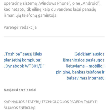
operacinę sistemą „Windows Phone“, o ne „Android“,
kad netaptų tik eilinę kaip du vandens lašai panašių
išmaniųjų telefonų gamintoja.
Parengė: redakcija
„Toshiba“ sausį išleis
Geidžiamiausios
planšetinį kompiuterį
išmaniosios paslaugos
„Dynabook WT301/D“
lietuviams – mobilioji
piniginė, bankas telefone ir
balsavimas internetu
Naujausi straipsniai
KAIP NAUJOS STATYBŲ TECHNOLOGIJOS PADEDA TAUPYTI
ŠILUMOS ENERGIJĄ?