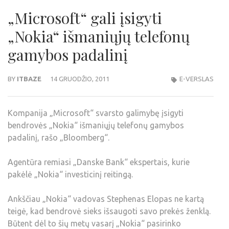
„Microsoft“ gali įsigyti
„Nokia“ išmaniųjų telefonų
gamybos padalinį
BY
ITBAZE
14 GRUODŽIO, 2011
E-VERSLAS
Kompanija „Microsoft“ svarsto galimybę įsigyti
bendrovės „Nokia“ išmaniųjų telefonų gamybos
padalinį, rašo „Bloomberg“.
Agentūra remiasi „Danske Bank“ ekspertais, kurie
pakėlė „Nokia“ investicinį reitingą.
Ankščiau „Nokia“ vadovas Stephenas Elopas ne kartą
teigė, kad bendrovė sieks išsaugoti savo prekės ženklą.
Būtent dėl to šių metų vasarį „Nokia“ pasirinko