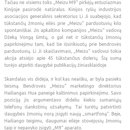
Tačiau ne visiems toks „Meizu M9“ pirkėjų entuziazmas
Kinijoje pasirodė natūralus. Kinijos ryšių industrijos
asociacijos generalinis sekretorius Li Ji suabejojo, kad
tūkstančių žmonių eilės prie „Meizu“ parduotuvių kilo
spontaniškai. Jis apkaltino kompanijos „Meizu“ vadovą
Džeką Vongą šimtų, o gal net ir tūkstančių žmonių
papirkinėjimu tam, kad tie išsirikiuotų prie bendrovės
parduotuvių. Li Ji skaičiavimais, „Meizu“ vadovui tokia
akcija atsiėjo apie 45 tūkstančius dolerių. Šią sumą
turėjo atpirkti daugybė publikacijų žiniasklaidoje.
Skandalas vis didėja, ir kol kas neaišku, ar byla pasieks
teismą. Bendrovės „Meizu“ marketingo direktorius
Hailiangas Hua paneigė kaltinimus papirkinėjimu. Savo
poziciją jis argumentavo dideliu kiekiu sumaniųjų
telefonų išankstinių užsakymų. Tai turėtų patvirtinti
daugybės žmonių norą įsigyti naują „smartfoną“. Beje,
Hailiango teigimu, daugumai eilėje stovėjusių žmonių
taip ir nepavyko įsigyti „M9“ aparato.