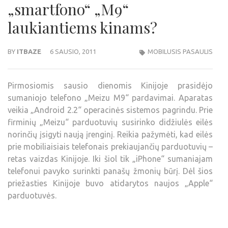
„smartfono“ „M9“
laukiantiems kinams?
BY
ITBAZE
6 SAUSIO, 2011
MOBILUSIS PASAULIS
Pirmosiomis sausio dienomis Kinijoje prasidėjo
sumaniojo telefono „Meizu M9“ pardavimai. Aparatas
veikia „Android 2.2“ operacinės sistemos pagrindu. Prie
firminių „Meizu“ parduotuvių susirinko didžiulės eilės
norinčių įsigyti naują įrenginį. Reikia pažymėti, kad eilės
prie mobiliaisiais telefonais prekiaujančių parduotuvių –
retas vaizdas Kinijoje. Iki šiol tik „iPhone“ sumaniajam
telefonui pavyko surinkti panašų žmonių būrį. Dėl šios
priežasties Kinijoje buvo atidarytos naujos „Apple“
parduotuvės.