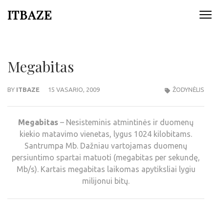
ITBAZE
Megabitas
BY
ITBAZE
15 VASARIO, 2009
ŽODYNĖLIS
Megabitas
– Nesisteminis atmintinės ir duomenų
kiekio matavimo vienetas, lygus 1024 kilobitams.
Santrumpa Mb. Dažniau vartojamas duomenų
persiuntimo spartai matuoti (megabitas per sekundę,
Mb/s). Kartais megabitas laikomas apytiksliai lygiu
milijonui bitų.