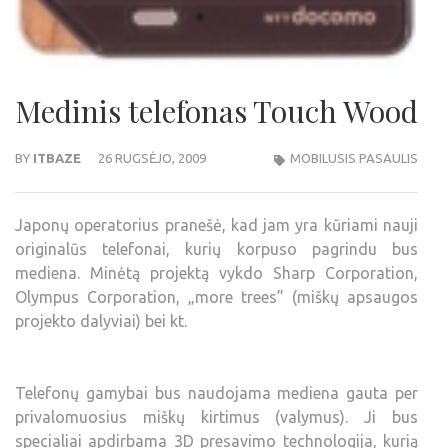
Medinis telefonas Touch Wood
BY
ITBAZE
26 RUGSĖJO, 2009
MOBILUSIS PASAULIS
Japonų operatorius pranešė, kad jam yra kūriami nauji
originalūs telefonai, kurių korpuso pagrindu bus
mediena. Minėtą projektą vykdo Sharp Corporation,
Olympus Corporation, „more trees” (miškų apsaugos
projekto dalyviai) bei kt.
Telefonų gamybai bus naudojama mediena gauta per
privalomuosius miškų kirtimus (valymus). Ji bus
specialiai apdirbama 3D presavimo technologija, kurią