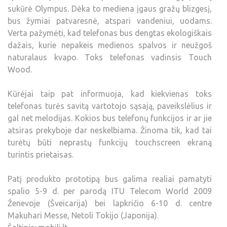
sukūrė Olympus. Dėka to mediena įgaus gražų blizgesį,
bus žymiai patvaresnė, atspari vandeniui, uodams.
Verta pažymėti, kad telefonas bus dengtas ekologiškais
dažais, kurie nepakeis medienos spalvos ir neužgoš
naturalaus kvapo. Toks telefonas vadinsis Touch
Wood.
Kūrėjai taip pat informuoja, kad kiekvienas toks
telefonas turės savitą vartotojo sąsają, paveikslėlius ir
gal net melodijas. Kokios bus telefonų funkcijos ir ar jie
atsiras prekyboje dar neskelbiama. Žinoma tik, kad tai
turėtų būti neprastų funkcijų touchscreen ekraną
turintis prietaisas.
Patį produkto prototipą bus galima realiai pamatyti
spalio 5-9 d. per parodą ITU Telecom World 2009
Ženevoje (Šveicarija) bei lapkričio 6-10 d. centre
Makuhari Messe, Netoli Tokijo (Japonija).