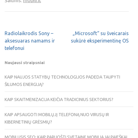
Šaltinis:
mobili.lt
Radiolaikrodis Sony –
„Microsoft“ su šveicarais
aksesuaras namams ir
sukūrė eksperimentinę OS
telefonui
Naujausi straipsniai
KAIP NAUJOS STATYBŲ TECHNOLOGIJOS PADEDA TAUPYTI
ŠILUMOS ENERGIJĄ?
KAIP SKAITMENIZACIJA KEIČIA TRADICINIUS SEKTORIUS?
KAIP APSAUGOTI MOBILŲJĮ TELEFONĄ NUO VIRUSŲ IR
KIBERNETINIŲ GRĖSMIŲ?
MOBILUSIS SEO: KAIP PARUOŠTI SVETAINĘ MOBILIAJAI PAIEŠKAI