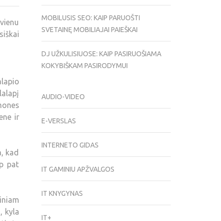
MOBILUSIS SEO: KAIP PARUOŠTI
 vienu
SVETAINĘ MOBILIAJAI PAIEŠKAI
siškai
DJ UŽKULISIUOSE: KAIP PASIRUOŠIAMA
KOKYBIŠKAM PASIRODYMUI
alapio
lalapį
AUDIO-VIDEO
žmones
ene ir
E-VERSLAS
INTERNETO GIDAS
a, kad
ip pat
IT GAMINIU APŽVALGOS
IT KNYGYNAS
niniam
, kyla
IT+