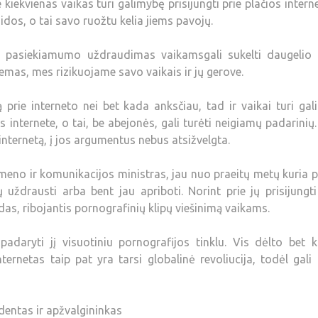
iekvienas vaikas turi galimybę prisijungti prie plačios intern
dos, o tai savo ruožtu kelia jiems pavojų.
os pasiekiamumo uždraudimas vaikamsgali sukelti daugelio 
mas, mes rizikuojame savo vaikais ir jų gerove.
ą prie interneto nei bet kada anksčiau, tad ir vaikai turi ga
 internete, o tai, be abejonės, gali turėti neigiamų padarinių
 internetą, į jos argumentus nebus atsižvelgta.
 meno ir komunikacijos ministras, jau nuo praeitų metų kuria 
tų uždrausti arba bent jau apriboti. Norint prie jų prisijungt
das, ribojantis pornografinių klipų viešinimą vaikams.
adaryti jį visuotiniu pornografijos tinklu. Vis dėlto bet 
ernetas taip pat yra tarsi globalinė revoliucija, todėl gali 
dentas ir apžvalgininkas