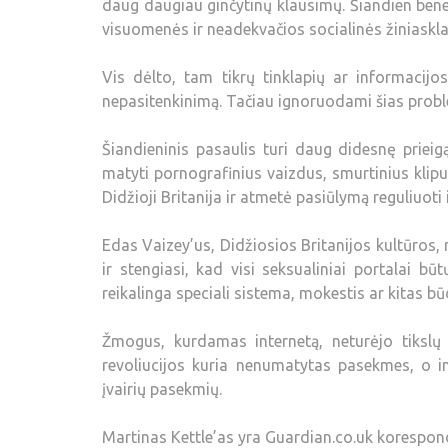
daug daugiau ginčytinų klausimų. Šiandien bene k
visuomenės ir neadekvačios socialinės žiniasklai
Vis dėlto, tam tikrų tinklapių ar informacij
nepasitenkinimą. Tačiau ignoruodami šias proble
Šiandieninis pasaulis turi daug didesnę prieig
matyti pornografinius vaizdus, smurtinius klipus
Didžioji Britanija ir atmetė pasiūlymą reguliuoti
Edas Vaizey’us, Didžiosios Britanijos kultūros,
ir stengiasi, kad visi seksualiniai portalai bū
reikalinga speciali sistema, mokestis ar kitas bū
Žmogus, kurdamas internetą, neturėjo tikslų p
revoliucijos kuria nenumatytas pasekmes, o int
įvairių pasekmių.
Martinas Kettle’as yra Guardian.co.uk korespon