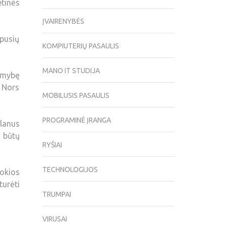
etinės
ĮVAIRENYBĖS
pusių
KOMPIUTERIŲ PASAULIS
MANO IT STUDIJA
limybę
. Nors
MOBILUSIS PASAULIS
PROGRAMINĖ ĮRANGA
planus
i būtų
RYŠIAI
TECHNOLOGIJOS
kokios
turėti
TRUMPAI
VIRUSAI