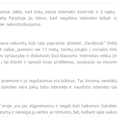
eniai siekė, kad būtų įvesta interneto kontrolė ir ji taptų
itę Paryžiuje jis tikino, kad negalima interneto laikyti vi
o bei nekontroliuojamo.
lanai neturėtų būti taip paprastai atmesti. „Facebook“ tinkl
aikai, jaunesni nei 13 metų, turėtų jungtis į socialinį tink
es vyriausybę ir diskutuoti šiuo klausimu. Internetas veikia 
 į tai žiūrėti ir spręsti visas problemas, susijusias su visuom
s priemone ir jo reguliavimas yra būtinas. Tai, žinoma, nereiški
šiandien nėra jokių tabu internete ir naudotis internetu ta
“ eroje, yra jau atgyvenusios ir negali būti taikomos šiandie
tatymų ir neneigia jų vertės ar rimtumo, bet, kalbant apie vaikus