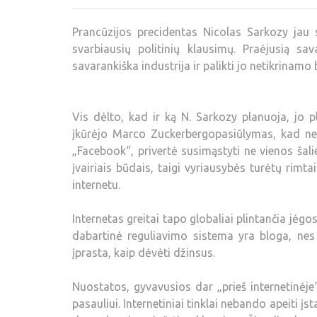
Prancūzijos precidentas Nicolas Sarkozy jau s
svarbiausių politinių klausimų. Praėjusią sava
savarankiška industrija ir palikti jo netikrinam
Vis dėlto, kad ir ką N. Sarkozy planuoja, jo p
įkūrėjo Marco Zuckerbergopasiūlymas, kad net v
„Facebook“, privertė susimąstyti ne vienos šali
įvairiais būdais, taigi vyriausybės turėtų rimtai
internetu.
Internetas greitai tapo globaliai plintančia jėgo
dabartinė reguliavimo sistema yra bloga, nes 
įprasta, kaip dėvėti džinsus.
Nuostatos, gyvavusios dar „prieš internetinėje
pasauliui. Internetiniai tinklai nebando apeiti įs