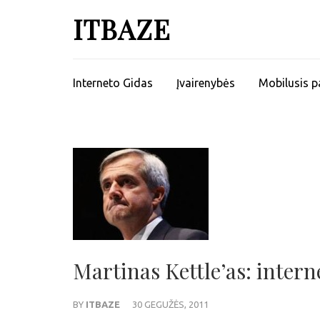
ITBAZE
Interneto Gidas
Įvairenybės
Mobilusis p
Martinas Kettle’as: intern
BY
ITBAZE
30 GEGUŽĖS, 2011