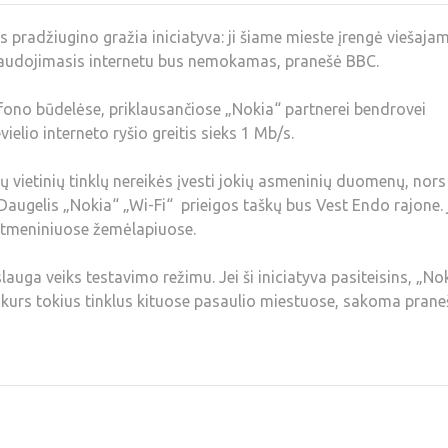
radžiugino gražia iniciatyva: ji šiame mieste įrengė viešaja
. Naudojimasis internetu bus nemokamas, pranešė BBC.
efono būdelėse, priklausančiose „Nokia“ partnerei bendrovei
elio interneto ryšio greitis sieks 1 Mb/s.
ių vietinių tinklų nereikės įvesti jokių asmeninių duomenų, nors 
 Daugelis „Nokia“ „Wi-Fi“ prieigos taškų bus Vest Endo rajone. 
itmeniniuose žemėlapiuose.
auga veiks testavimo režimu. Jei ši iniciatyva pasiteisins, „No
 kurs tokius tinklus kituose pasaulio miestuose, sakoma prane