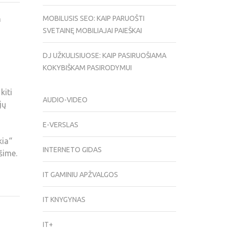
m
MOBILUSIS SEO: KAIP PARUOŠTI
SVETAINĘ MOBILIAJAI PAIEŠKAI
DJ UŽKULISIUOSE: KAIP PASIRUOŠIAMA
KOKYBIŠKAM PASIRODYMUI
kiti
AUDIO-VIDEO
jų
E-VERSLAS
kia“
INTERNETO GIDAS
šime.
IT GAMINIU APŽVALGOS
IT KNYGYNAS
IT+