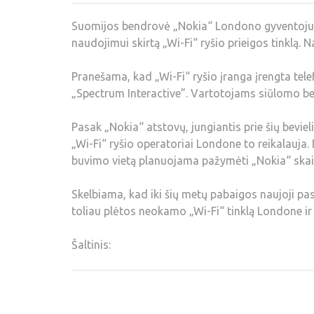
Suomijos bendrovė „Nokia“ Londono gyventojus p
naudojimui skirtą „Wi-Fi“ ryšio prieigos tinklą
Pranešama, kad „Wi-Fi“ ryšio įranga įrengta tel
„Spectrum Interactive”. Vartotojams siūlomo bevi
Pasak „Nokia“ atstovų, jungiantis prie šių beviel
„Wi-Fi“ ryšio operatoriai Londone to reikalauja.
buvimo vietą planuojama pažymėti „Nokia“ ska
Skelbiama, kad iki šių metų pabaigos naujoji pasl
toliau plėtos neokamo „Wi-Fi“ tinklą Londone ir
Šaltinis: