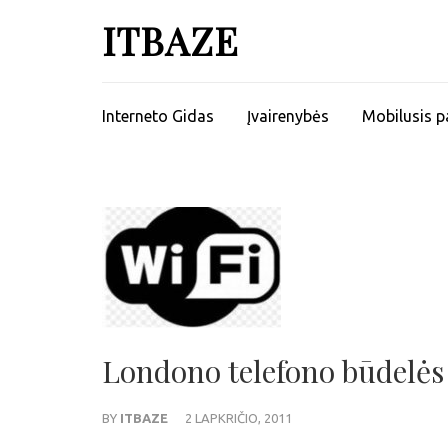
ITBAZE
Interneto Gidas
Įvairenybės
Mobilusis p
Londono telefono būdelės
BY
ITBAZE
2 LAPKRIČIO, 2011