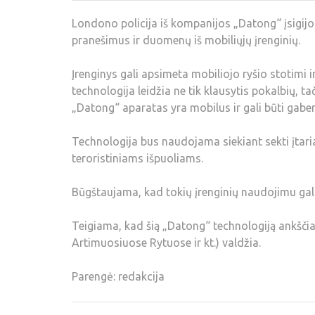
Londono policija iš kompanijos „Datong“ įsigijo į
pranešimus ir duomenų iš mobiliųjų įrenginių.
Įrenginys gali apsimeta mobiliojo ryšio stotimi 
technologija leidžia ne tik klausytis pokalbių, ta
„Datong“ aparatas yra mobilus ir gali būti gab
Technologija bus naudojama siekiant sekti įtariam
teroristiniams išpuoliams.
Būgštaujama, kad tokių įrenginių naudojimu gal
Teigiama, kad šią „Datong“ technologiją ankščiau
Artimuosiuose Rytuose ir kt.) valdžia.
Parengė: redakcija