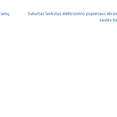
gramų
Sukurtas lankstus elektroninio popieriaus ekra
saulės ba