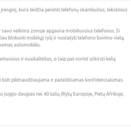
renginį, kuris leidžia perimti telefonų skambučius, tekstinius
ir savo veikimo zonoje apgauna mobiliuosius telefonus. Ši
čiau blokuoti mobilųjį ryšį ir nustatyti telefono buvimo vietą.
enamas automobiliu.
uosius ir nusikaltėlius, o taip pat norint užkirsti kelią
i būti piktnaudžiaujama ir pažeidžiamas konfidencialumas.
 įsigijo daugiau nei 40 šalių (Rytų Europoje, Pietų Afrikoje,