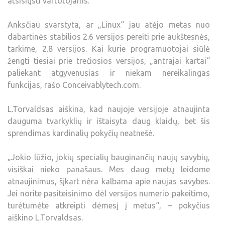
atsisiųsti vartotojams.
Anksčiau svarstyta, ar „Linux“ jau atėjo metas nuo
dabartinės stabilios 2.6 versijos pereiti prie aukštesnės,
tarkime, 2.8 versijos. Kai kurie programuotojai siūlė
žengti tiesiai prie trečiosios versijos, „antrajai kartai“
paliekant atgyvenusias ir niekam nereikalingas
funkcijas, rašo Conceivablytech.com.
L.Torvaldsas aiškina, kad naujoje versijoje atnaujinta
dauguma tvarkyklių ir ištaisyta daug klaidų, bet šis
sprendimas kardinalių pokyčių neatnešė.
„Jokio lūžio, jokių specialių bauginančių naujų savybių,
visiškai nieko panašaus. Mes daug metų leidome
atnaujinimus, šįkart nėra kalbama apie naujas savybes.
Jei norite pasiteisinimo dėl versijos numerio pakeitimo,
turėtumėte atkreipti dėmesį į metus“, – pokyčius
aiškino L.Torvaldsas.