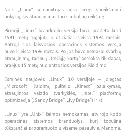
Nors „Linux“ sumanytojas nėra linkęs sureikšminti
pokyčių, šis atnaujinimas turi simbolinę reikšmę.
Pirmoji „Linux“ branduolio versija buvo pradėta kurti
1991 metų rugpjūtį, o oficialiai išleista 1994 metais.
Antroji šios laisvosios operacinės sistemos versija
buvo išleista 1996 metais. Po jos buvo nemažai svarbių
atnaujinimų, tačiau į „trečiąją kartą“ peršokta tik dabar,
praėjus 15 metų nuo antrosios versijos išleidimo.
Esminės naujovės „Linux“ 3.0 versijoje – įdiegtas
„Microsoft“ žaidimų pultelio „Kinect“ palaikymas,
atnaujintos vaizdo tvarkyklės, „Intel“ platformų
optimizacija („Sandy Bridge“, „Ivy Bridge“) ir kt.
„Linux“ yra „Unix“ šeimos nemokamas, atvirojo kodo
operacinės sistemos branduolys, kurį tobulina
tūkstančiai programuotojų visame pasaulyje. Manoma,