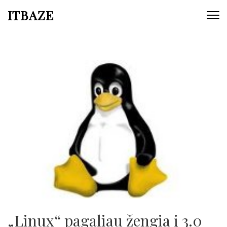
ITBAZE
„Linux“ pagaliau žengia į 3.0