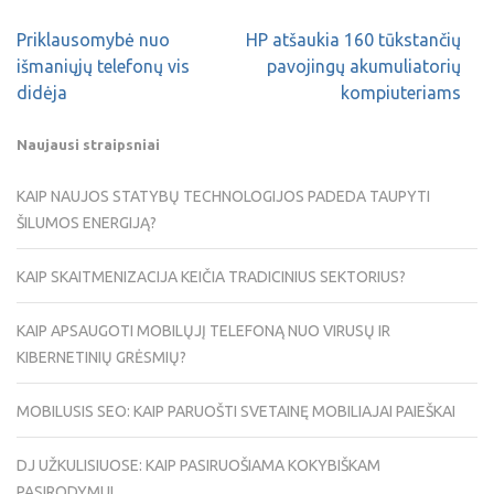
Priklausomybė nuo
HP atšaukia 160 tūkstančių
išmaniųjų telefonų vis
pavojingų akumuliatorių
didėja
kompiuteriams
Naujausi straipsniai
KAIP NAUJOS STATYBŲ TECHNOLOGIJOS PADEDA TAUPYTI
ŠILUMOS ENERGIJĄ?
KAIP SKAITMENIZACIJA KEIČIA TRADICINIUS SEKTORIUS?
KAIP APSAUGOTI MOBILŲJĮ TELEFONĄ NUO VIRUSŲ IR
KIBERNETINIŲ GRĖSMIŲ?
MOBILUSIS SEO: KAIP PARUOŠTI SVETAINĘ MOBILIAJAI PAIEŠKAI
DJ UŽKULISIUOSE: KAIP PASIRUOŠIAMA KOKYBIŠKAM
PASIRODYMUI