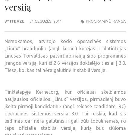
versiją
BY
ITBAZE
31 GEGUŽĖS, 2011
PROGRAMINĖ ĮRANGA
Nemokamos, atvirojo kodo operacinės sistemos
„Linux“ branduolio (angl. kernel) kūrėjas ir platintojas
Linusas Torvaldsas patvirtino naują šios programinės
įrangos versiją, kuri iš 2.6 versijos šoktelėjo tiesiai į 3.0.
Tiesa, kol kas tai nėra galutinė ir stabili versija.
Tinklalapyje Kernel.org, kur oficialiai skelbiamos
naujausios oficialios „Linux“ versijos, pirmadienį buvo
įkelta pirmoji kandidatinė (angl. release candidate, RC)
operacinės sistemos versija 3.0. Tai reiškia, kad šis
leidimas dar nėra galutinis ir gali būti tobulinamas, iki
taps oficialia stabilia versija, kurią bus siūloma