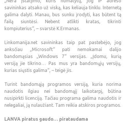
„Nėra įstatymo, kuris numatytų, jog IP adreso
savininkas atsako už viską, kas keliauja tinklu. Internetą
galima dalyti. Manau, bus sunku įrodyti, kas būtent tą
failą siuntėsi. Nebent atlikti kratas, tikrinti
kompiuterius“, – svarstė K.Ermanas.
Linkomanija.net savininkas taip pat pastebėjo, jog
anksčiau „Microsoft“ pati nemokamai dalijo
bandomąsias „Windows 7“ versijas. „Įdomu, kurią
versiją jie tikrino… Pas mus yra bandomųjų versijų,
kurias siųstis galima“, – teigė jis.
Turint bandomąją programos versiją, kuria norima
naudotis ilgiau nei bandomąjį laikotarpį, būtina
nusipirkti licenciją. Tačiau programa galima naudotis ir
nelegaliai, ją nulaužiant. Tam reikia atskiros programos.
LANVA piratus gaudo… pirataudama