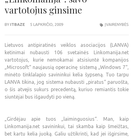
vartotojus ginsime
BY
ITBAZE
5 LAPKRIČIO, 2009
ĮVAIRENYBĖS
Lietuvos antipiratinės veiklos asociacijos (LANVA)
ketinimai nubausti 106 svetainės Linkomanija.net
vartotojus, kurie nemokamai atsisiuntė kompanijos
„Microsoft“ naujausią operacinę sistemą „Windows 7“,
minėto tinklalapio savininkui kelia šypseną. Tuo tarpu
LANVA tikina, jog sistema nubausti „piratus“ paruošta,
o šis atvejis sukurs precedentą, kuriuo remiantis tokie
siuntėjai bus išgaudyti po vieną.
„Girdėjau apie tuos „laiminguosius“. Man, kaip
Linkomanija.net savininkui, tai skamba kaip šmeižtas,
bet kartu kelia juoką. Galiu užtikrinti, kad jei išgirsime,