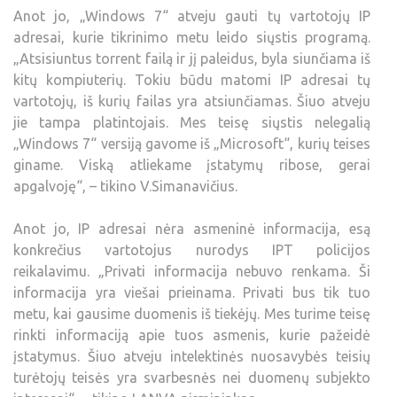
Anot jo, „Windows 7“ atveju gauti tų vartotojų IP
adresai, kurie tikrinimo metu leido siųstis programą.
„Atsisiuntus torrent failą ir jį paleidus, byla siunčiama iš
kitų kompiuterių. Tokiu būdu matomi IP adresai tų
vartotojų, iš kurių failas yra atsiunčiamas. Šiuo atveju
jie tampa platintojais. Mes teisę siųstis nelegalią
„Windows 7“ versiją gavome iš „Microsoft“, kurių teises
giname. Viską atliekame įstatymų ribose, gerai
apgalvoję“, – tikino V.Simanavičius.
Anot jo, IP adresai nėra asmeninė informacija, esą
konkrečius vartotojus nurodys IPT policijos
reikalavimu. „Privati informacija nebuvo renkama. Ši
informacija yra viešai prieinama. Privati bus tik tuo
metu, kai gausime duomenis iš tiekėjų. Mes turime teisę
rinkti informaciją apie tuos asmenis, kurie pažeidė
įstatymus. Šiuo atveju intelektinės nuosavybės teisių
turėtojų teisės yra svarbesnės nei duomenų subjekto