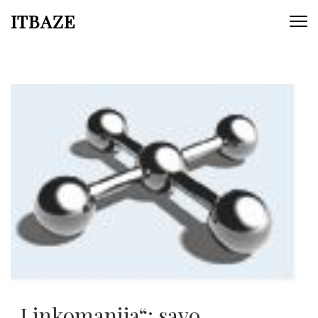
ITBAZE
„Linkomanija“: savo