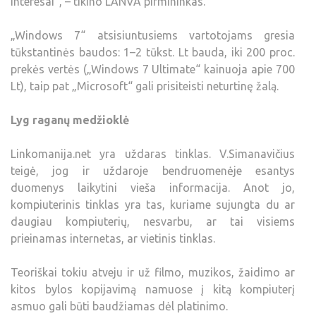
interesai“, – tikino LANVA pirmininkas.
„Windows 7“ atsisiuntusiems vartotojams gresia
tūkstantinės baudos: 1–2 tūkst. Lt bauda, iki 200 proc.
prekės vertės („Windows 7 Ultimate“ kainuoja apie 700
Lt), taip pat „Microsoft“ gali prisiteisti neturtinę žalą.
Lyg raganų medžioklė
Linkomanija.net yra uždaras tinklas. V.Simanavičius
teigė, jog ir uždaroje bendruomenėje esantys
duomenys laikytini vieša informacija. Anot jo,
kompiuterinis tinklas yra tas, kuriame sujungta du ar
daugiau kompiuterių, nesvarbu, ar tai visiems
prieinamas internetas, ar vietinis tinklas.
Teoriškai tokiu atveju ir už filmo, muzikos, žaidimo ar
kitos bylos kopijavimą namuose į kitą kompiuterį
asmuo gali būti baudžiamas dėl platinimo.