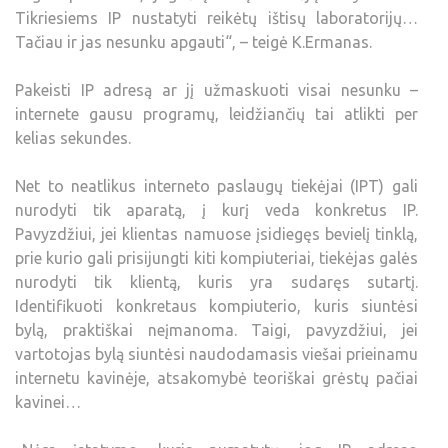
Tikriesiems IP nustatyti reikėtų ištisų laboratorijų…
Tačiau ir jas nesunku apgauti“, – teigė K.Ermanas.
Pakeisti IP adresą ar jį užmaskuoti visai nesunku –
internete gausu programų, leidžiančių tai atlikti per
kelias sekundes.
Net to neatlikus interneto paslaugų tiekėjai (IPT) gali
nurodyti tik aparatą, į kurį veda konkretus IP.
Pavyzdžiui, jei klientas namuose įsidiegęs bevielį tinklą,
prie kurio gali prisijungti kiti kompiuteriai, tiekėjas galės
nurodyti tik klientą, kuris yra sudaręs sutartį.
Identifikuoti konkretaus kompiuterio, kuris siuntėsi
bylą, praktiškai neįmanoma. Taigi, pavyzdžiui, jei
vartotojas bylą siuntėsi naudodamasis viešai prieinamu
internetu kavinėje, atsakomybė teoriškai grėstų pačiai
kavinei…