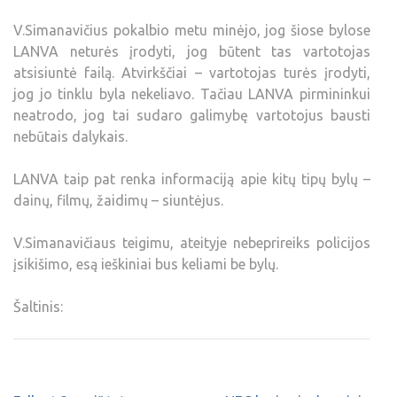
V.Simanavičius pokalbio metu minėjo, jog šiose bylose
LANVA neturės įrodyti, jog būtent tas vartotojas
atsisiuntė failą. Atvirkščiai – vartotojas turės įrodyti,
jog jo tinklu byla nekeliavo. Tačiau LANVA pirmininkui
neatrodo, jog tai sudaro galimybę vartotojus bausti
nebūtais dalykais.
LANVA taip pat renka informaciją apie kitų tipų bylų –
dainų, filmų, žaidimų – siuntėjus.
V.Simanavičiaus teigimu, ateityje nebeprireiks policijos
įsikišimo, esą ieškiniai bus keliami be bylų.
Šaltinis: