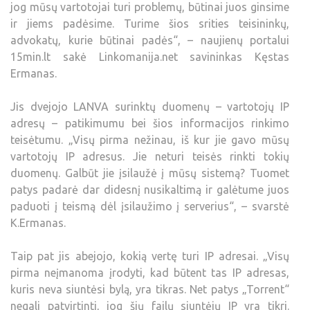
jog mūsų vartotojai turi problemų, būtinai juos ginsime
ir jiems padėsime. Turime šios srities teisininkų,
advokatų, kurie būtinai padės“, – naujienų portalui
15min.lt sakė Linkomanija.net savininkas Kęstas
Ermanas.
Jis dvejojo LANVA surinktų duomenų – vartotojų IP
adresų – patikimumu bei šios informacijos rinkimo
teisėtumu. „Visų pirma nežinau, iš kur jie gavo mūsų
vartotojų IP adresus. Jie neturi teisės rinkti tokių
duomenų. Galbūt jie įsilaužė į mūsų sistemą? Tuomet
patys padarė dar didesnį nusikaltimą ir galėtume juos
paduoti į teismą dėl įsilaužimo į serverius“, – svarstė
K.Ermanas.
Taip pat jis abejojo, kokią vertę turi IP adresai. „Visų
pirma neįmanoma įrodyti, kad būtent tas IP adresas,
kuris neva siuntėsi bylą, yra tikras. Net patys „Torrent“
negali patvirtinti, jog šių failų siuntėjų IP yra tikri.