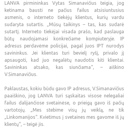
LANVA pirmininkas Vytas Simanavičius teigia, jog
ketinama bausti ne pačius failus atsisiuntusius
asmenis, o interneto tiekėjų klientus, kurių vardu
sudaryta sutartis. „Mūsų taikinys – tas, kas sudarė
sutartį. Interneto tiekėjai visada prašo, kad paslauga
būtų naudojamasi konkrečiame kompiuteryje. IP
adresus perdavėme policijai, pagal juos IPT nurodys
savininkus. Jei klientas turi bevielį ryšį, privalo jį
apsaugoti, kad juo negalėtų naudotis kiti klientai.
Savininkas atsako, kas siunčiama“, – aiškino
V.Simanavičius.
Paklaustas, kokiu būdu gavo IP adresus, V.Simanavičius
paaiškino, jog LANVA turi sąskaitas visose nelegaliai
failus dalijančiose svetainėse, o prieigą gavo iš pačių
vartotojų. „Mes stebime visų jų veiklą, ne tik
„Linkomanijos“. Kvietimus į svetaines mes gavome iš jų
klientų“, – teigė jis.