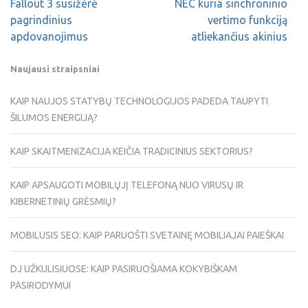
Fallout 3 susižėrė
NEC kuria sinchroninio
pagrindinius
vertimo funkciją
apdovanojimus
atliekančius akinius
Naujausi straipsniai
KAIP NAUJOS STATYBŲ TECHNOLOGIJOS PADEDA TAUPYTI
ŠILUMOS ENERGIJĄ?
KAIP SKAITMENIZACIJA KEIČIA TRADICINIUS SEKTORIUS?
KAIP APSAUGOTI MOBILŲJĮ TELEFONĄ NUO VIRUSŲ IR
KIBERNETINIŲ GRĖSMIŲ?
MOBILUSIS SEO: KAIP PARUOŠTI SVETAINĘ MOBILIAJAI PAIEŠKAI
DJ UŽKULISIUOSE: KAIP PASIRUOŠIAMA KOKYBIŠKAM
PASIRODYMUI