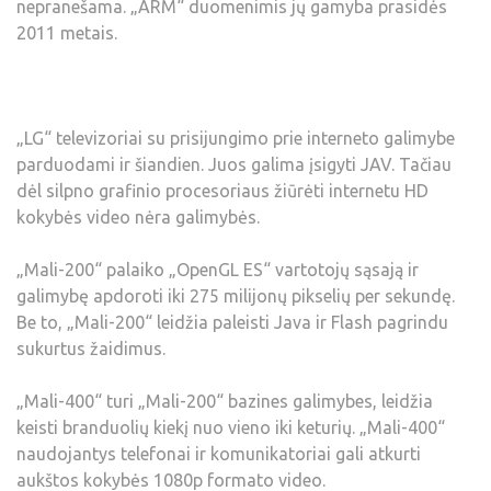
nepranešama. „ARM“ duomenimis jų gamyba prasidės
2011 metais.
„LG“ televizoriai su prisijungimo prie interneto galimybe
parduodami ir šiandien. Juos galima įsigyti JAV. Tačiau
dėl silpno grafinio procesoriaus žiūrėti internetu HD
kokybės video nėra galimybės.
„Mali-200“ palaiko „OpenGL ES“ vartotojų sąsają ir
galimybę apdoroti iki 275 milijonų pikselių per sekundę.
Be to, „Mali-200“ leidžia paleisti Java ir Flash pagrindu
sukurtus žaidimus.
„Mali-400“ turi „Mali-200“ bazines galimybes, leidžia
keisti branduolių kiekį nuo vieno iki keturių. „Mali-400“
naudojantys telefonai ir komunikatoriai gali atkurti
aukštos kokybės 1080p formato video.