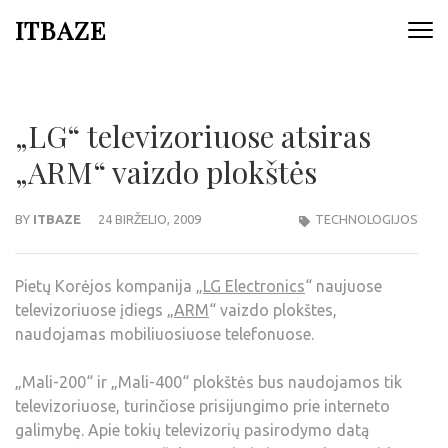
ITBAZE
„LG“ televizoriuose atsiras
„ARM“ vaizdo plokštės
BY
ITBAZE
24 BIRŽELIO, 2009
TECHNOLOGIJOS
Pietų Korėjos kompanija „
LG Electronics
“ naujuose
televizoriuose įdiegs „
ARM
“ vaizdo plokštes,
naudojamas mobiliuosiuose telefonuose.
„Mali-200“ ir „Mali-400“ plokštės bus naudojamos tik
televizoriuose, turinčiose prisijungimo prie interneto
galimybę. Apie tokių televizorių pasirodymo datą