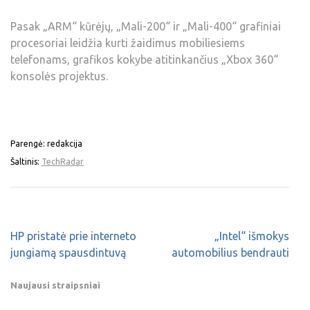
Pasak „ARM“ kūrėjų, „Mali-200“ ir „Mali-400“ grafiniai
procesoriai leidžia kurti žaidimus mobiliesiems
telefonams, grafikos kokybe atitinkančius „Xbox 360“
konsolės projektus.
Parengė: redakcija
Šaltinis:
TechRadar
HP pristatė prie interneto
„Intel“ išmokys
jungiamą spausdintuvą
automobilius bendrauti
Naujausi straipsniai