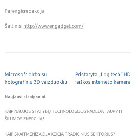
Parengė:redakcija
Šaltinis:
http://www.engadget.com/
Microsoft dirba su
Pristatyta „Logitech“ HD
holografiniu 3D vaizduokliu
raiškos interneto kamera
Naujausi straipsniai
KAIP NAUJOS STATYBŲ TECHNOLOGIJOS PADEDA TAUPYTI
ŠILUMOS ENERGIJĄ?
KAIP SKAITMENIZACIJA KEIČIA TRADICINIUS SEKTORIUS?