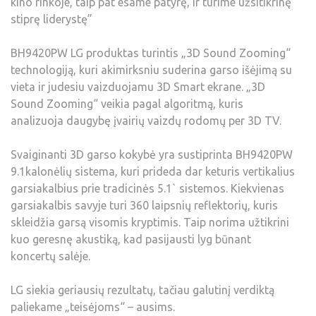
kino rinkoje, taip pat esame patyrę, ir turime užsitikrinę
stiprę liderystę”
BH9420PW LG produktas turintis „3D Sound Zooming“
technologiją, kuri akimirksniu suderina garso išėjimą su
vieta ir judesiu vaizduojamu 3D Smart ekrane. „3D
Sound Zooming“ veikia pagal algoritmą, kuris
analizuoja daugybę įvairių vaizdų rodomų per 3D TV.
Svaiginanti 3D garso kokybė yra sustiprinta BH9420PW
9.1kalonėlių sistema, kuri prideda dar keturis vertikalius
garsiakalbius prie tradicinės 5.1` sistemos. Kiekvienas
garsiakalbis savyje turi 360 laipsnių reflektorių, kuris
skleidžia garsą visomis kryptimis. Taip norima užtikrini
kuo geresnę akustiką, kad pasijausti lyg būnant
koncertų salėje.
LG siekia geriausių rezultatų, tačiau galutinį verdiktą
paliekame „teisėjoms“ – ausims.