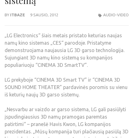
sistemą
BY
ITBAZE
9 SAUSIO, 2012
AUDIO-VIDEO
„LG Electronics“ šiais metais pristato keturias naujas
namų kino sistemas „CES“ parodoje. Pristatyme
demonstruojama naujausia LG 3D garso technologija.
Sujungiant 3D namų kino sistemą su kompanijos
populiariuoju “CINEMA 3D Smart
TV”.
LG prekyboje “CINEMA 3D Smart TV” ir “CINEMA 3D
SOUND HOME THEATER” pardavinės poromis su vienu
iš keturių naujų 3D garso sistemų.
„Nesvarbu ar vaizdo ar garso sistema, LG gali pasiūlyti
įspudingiausius 3D namų pramogas paremtas
patirtimi“ – pranešė Havis Kwon, LG kompanijos
prezidentas. „Mūsų kompanija turi plačiausią pasiūlą 3D