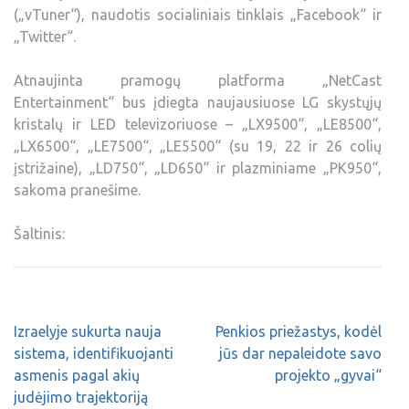
(„vTuner“), naudotis socialiniais tinklais „Facebook“ ir
„Twitter“.
Atnaujinta pramogų platforma „NetCast
Entertainment“ bus įdiegta naujausiuose LG skystųjų
kristalų ir LED televizoriuose – „LX9500“, „LE8500“,
„LX6500“, „LE7500“, „LE5500“ (su 19, 22 ir 26 colių
įstrižaine), „LD750“, „LD650“ ir plazminiame „PK950“,
sakoma pranešime.
Šaltinis:
Izraelyje sukurta nauja
Penkios priežastys, kodėl
sistema, identifikuojanti
jūs dar nepaleidote savo
asmenis pagal akių
projekto „gyvai“
judėjimo trajektoriją