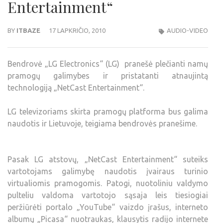
Entertainment“
BY
ITBAZE
17 LAPKRIČIO, 2010
AUDIO-VIDEO
Bendrovė „LG Electronics“ (LG) pranešė plečianti namų
pramogų galimybes ir pristatanti atnaujintą
technologiją „NetCast Entertainment“.
LG televizoriams skirta pramogų platforma bus galima
naudotis ir Lietuvoje, teigiama bendrovės pranešime.
Pasak LG atstovų, „NetCast Entertainment“ suteiks
vartotojams galimybę naudotis įvairaus turinio
virtualiomis pramogomis. Patogi, nuotoliniu valdymo
pulteliu valdoma vartotojo sąsaja leis tiesiogiai
peržiūrėti portalo „YouTube“ vaizdo įrašus, interneto
albumų „Picasa“ nuotraukas, klausytis radijo internete