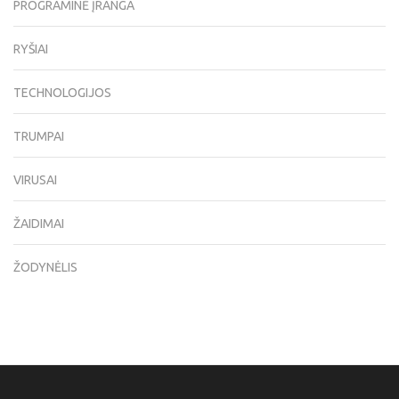
PROGRAMINĖ ĮRANGA
RYŠIAI
TECHNOLOGIJOS
TRUMPAI
VIRUSAI
ŽAIDIMAI
ŽODYNĖLIS