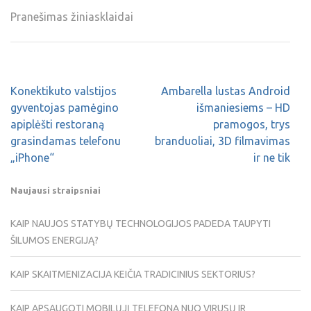
Pranešimas žiniasklaidai
Konektikuto valstijos
Ambarella lustas Android
gyventojas pamėgino
išmaniesiems – HD
apiplėšti restoraną
pramogos, trys
grasindamas telefonu
branduoliai, 3D filmavimas
„iPhone“
ir ne tik
Naujausi straipsniai
KAIP NAUJOS STATYBŲ TECHNOLOGIJOS PADEDA TAUPYTI
ŠILUMOS ENERGIJĄ?
KAIP SKAITMENIZACIJA KEIČIA TRADICINIUS SEKTORIUS?
KAIP APSAUGOTI MOBILŲJĮ TELEFONĄ NUO VIRUSŲ IR