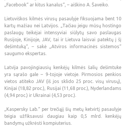
„Facebook“ ar kitus kanalus“, – aiškino A. Šaveiko.
Lietuviškos kilmės virusų pasaulyje fiksuojama bent 10
kartų mažiau nei Latvijos. „Tačiau jeigu mūsų hostingo
paslaugų teikėjai intensyviai siūlytų savo paslaugas
Rusijoje, Kinijoje, JAV, tai ir Lietuva laisvai patektų į šį
dešimtuką“, – sakė „Atviros informacinės sistemos“
saugumo ekspertas.
Latvija pavojingiausių kenkėjų kilmės šalių dešimtuke
yra sąrašo gale – 9-tojoje vietoje. Pirmosios penkios
vietos atiteko JAV (iš jos sklido 25 proc. visų virusų),
Kinijai (18,82 proc.), Rusijai (11,68 proc.), Nyderlandams
(4,94 proc.) ir Ukrainai (4,53 proc.).
„Kaspersky Lab.“ per trečiąjį šių metų ketvirtį pasaulyje
teigia užfiksavusi daugiau kaip 0,5 mlrd. kenkėjų
bandymų užkrėsti kompiuterius.