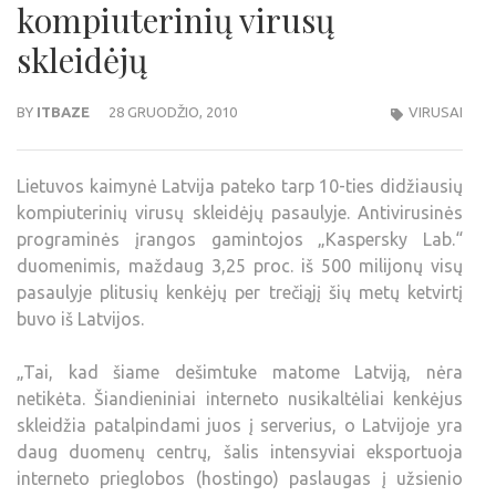
kompiuterinių virusų
skleidėjų
BY
ITBAZE
28 GRUODŽIO, 2010
VIRUSAI
Lietuvos kaimynė Latvija pateko tarp 10-ties didžiausių
kompiuterinių virusų skleidėjų pasaulyje. Antivirusinės
programinės įrangos gamintojos „Kaspersky Lab.“
duomenimis, maždaug 3,25 proc. iš 500 milijonų visų
pasaulyje plitusių kenkėjų per trečiąjį šių metų ketvirtį
buvo iš Latvijos.
„Tai, kad šiame dešimtuke matome Latviją, nėra
netikėta. Šiandieniniai interneto nusikaltėliai kenkėjus
skleidžia patalpindami juos į serverius, o Latvijoje yra
daug duomenų centrų, šalis intensyviai eksportuoja
interneto prieglobos (hostingo) paslaugas į užsienio