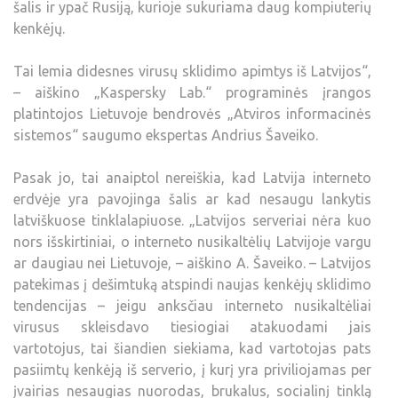
šalis ir ypač Rusiją, kurioje sukuriama daug kompiuterių
kenkėjų.
Tai lemia didesnes virusų sklidimo apimtys iš Latvijos“,
– aiškino „Kaspersky Lab.“ programinės įrangos
platintojos Lietuvoje bendrovės „Atviros informacinės
sistemos“ saugumo ekspertas Andrius Šaveiko.
Pasak jo, tai anaiptol nereiškia, kad Latvija interneto
erdvėje yra pavojinga šalis ar kad nesaugu lankytis
latviškuose tinklalapiuose. „Latvijos serveriai nėra kuo
nors išskirtiniai, o interneto nusikaltėlių Latvijoje vargu
ar daugiau nei Lietuvoje, – aiškino A. Šaveiko. – Latvijos
patekimas į dešimtuką atspindi naujas kenkėjų sklidimo
tendencijas – jeigu anksčiau interneto nusikaltėliai
virusus skleisdavo tiesiogiai atakuodami jais
vartotojus, tai šiandien siekiama, kad vartotojas pats
pasiimtų kenkėją iš serverio, į kurį yra priviliojamas per
įvairias nesaugias nuorodas, brukalus, socialinį tinklą