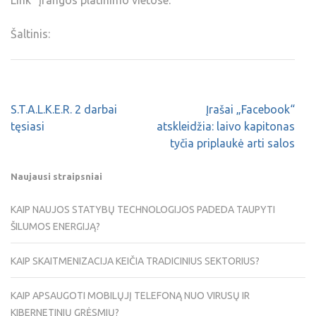
Šaltinis:
S.T.A.L.K.E.R. 2 darbai
Įrašai „Facebook“
tęsiasi
atskleidžia: laivo kapitonas
tyčia priplaukė arti salos
Naujausi straipsniai
KAIP NAUJOS STATYBŲ TECHNOLOGIJOS PADEDA TAUPYTI
ŠILUMOS ENERGIJĄ?
KAIP SKAITMENIZACIJA KEIČIA TRADICINIUS SEKTORIUS?
KAIP APSAUGOTI MOBILŲJĮ TELEFONĄ NUO VIRUSŲ IR
KIBERNETINIŲ GRĖSMIŲ?