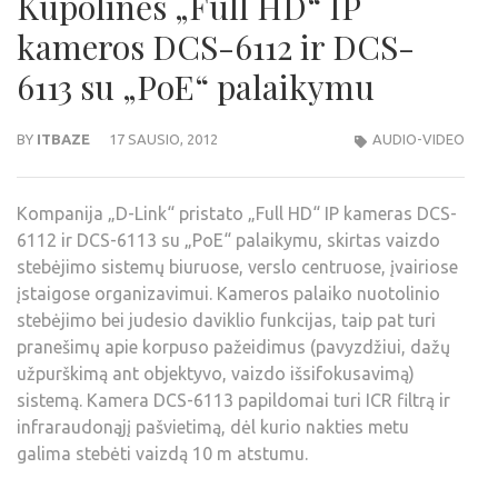
Kupolinės „Full HD“ IP
kameros DCS-6112 ir DCS-
6113 su „PoE“ palaikymu
BY
ITBAZE
17 SAUSIO, 2012
AUDIO-VIDEO
Kompanija „D-Link“ pristato „Full HD“ IP kameras DCS-
6112 ir DCS-6113 su „PoE“ palaikymu, skirtas vaizdo
stebėjimo sistemų biuruose, verslo centruose, įvairiose
įstaigose organizavimui. Kameros palaiko nuotolinio
stebėjimo bei judesio daviklio funkcijas, taip pat turi
pranešimų apie korpuso pažeidimus (pavyzdžiui, dažų
užpurškimą ant objektyvo, vaizdo išsifokusavimą)
sistemą. Kamera DCS-6113 papildomai turi ICR filtrą ir
infraraudonąjį pašvietimą, dėl kurio nakties metu
galima stebėti vaizdą 10 m atstumu.