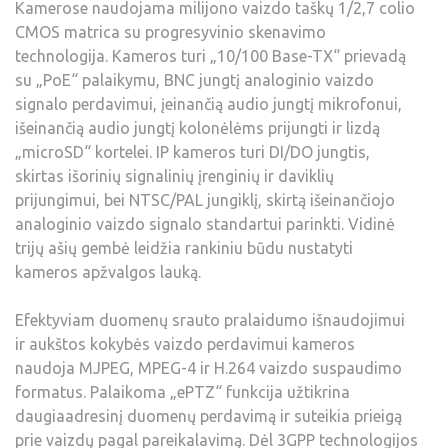
Kamerose naudojama milijono vaizdo taškų 1/2,7 colio
CMOS matrica su progresyvinio skenavimo
technologija. Kameros turi „10/100 Base-TX“ prievadą
su „PoE“ palaikymu, BNC jungtį analoginio vaizdo
signalo perdavimui, įeinančią audio jungtį mikrofonui,
išeinančią audio jungtį kolonėlėms prijungti ir lizdą
„microSD“ kortelei. IP kameros turi DI/DO jungtis,
skirtas išorinių signalinių įrenginių ir daviklių
prijungimui, bei NTSC/PAL jungiklį, skirtą išeinančiojo
analoginio vaizdo signalo standartui parinkti. Vidinė
trijų ašių gembė leidžia rankiniu būdu nustatyti
kameros apžvalgos lauką.
Efektyviam duomenų srauto pralaidumo išnaudojimui
ir aukštos kokybės vaizdo perdavimui kameros
naudoja MJPEG, MPEG-4 ir H.264 vaizdo suspaudimo
formatus. Palaikoma „ePTZ“ funkcija užtikrina
daugiaadresinį duomenų perdavimą ir suteikia prieigą
prie vaizdų pagal pareikalavimą. Dėl 3GPP technologijos