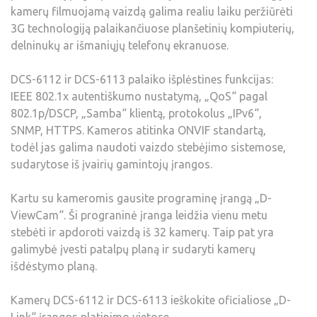
kamerų filmuojamą vaizdą galima realiu laiku peržiūrėti
3G technologiją palaikančiuose planšetinių kompiuterių,
delninukų ar išmaniųjų telefonų ekranuose.
DCS-6112 ir DCS-6113 palaiko išplėstines funkcijas:
IEEE 802.1x autentiškumo nustatymą, „QoS“ pagal
802.1p/DSCP, „Samba“ klientą, protokolus „IPv6“,
SNMP, HTTPS. Kameros atitinka ONVIF standartą,
todėl jas galima naudoti vaizdo stebėjimo sistemose,
sudarytose iš įvairių gamintojų įrangos.
Kartu su kameromis gausite programinę įrangą „D-
ViewCam“. Ši prograninė įranga leidžia vienu metu
stebėti ir apdoroti vaizdą iš 32 kamerų. Taip pat yra
galimybė įvesti patalpų planą ir sudaryti kamerų
išdėstymo planą.
Kamerų DCS-6112 ir DCS-6113 ieškokite oficialiose „D-
Link“ įrangos platinimo vietose.