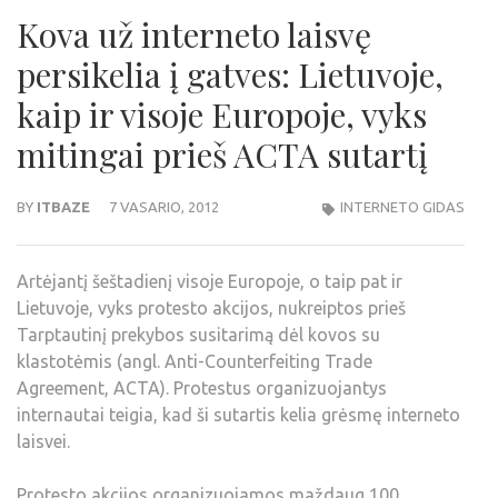
Kova už interneto laisvę
persikelia į gatves: Lietuvoje,
kaip ir visoje Europoje, vyks
mitingai prieš ACTA sutartį
BY
ITBAZE
7 VASARIO, 2012
INTERNETO GIDAS
Artėjantį šeštadienį visoje Europoje, o taip pat ir
Lietuvoje, vyks protesto akcijos, nukreiptos prieš
Tarptautinį prekybos susitarimą dėl kovos su
klastotėmis (angl. Anti-Counterfeiting Trade
Agreement, ACTA). Protestus organizuojantys
internautai teigia, kad ši sutartis kelia grėsmę interneto
laisvei.
Protesto akcijos organizuojamos maždaug 100