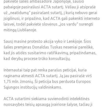
pakvietė šalies ambasadorė Japonijoje, sausio
pabaigoje pasirašiusi ACTA sutartį. Vėliau ji atsiprašė
už „neatidumą“ pasirašant sutartį, į kurią nebuvo gerai
įsigilinusi, ir pripažino, kad ACTA gali pakenkti interneto
laisvei, todėl pakvietė slovėnus „jos vardu“ surengti
mitingą Liublianoje.
Sausį masinė protesto akcija vyko ir Lenkijoje. Šios
šalies premjeras Donaldas Tuskas neseniai pareiškė,
kad jis atidės susitarimo ratifikavimą, pripažindamas,
kad derybų procese trūko konsultacijų.
Internautai taip pat renka parašus peticijai, kuria
raginama atmesti ACTA sutartį. Ją jau pasirašė virš
1,75 mln. žmonių. Ši peticija bus perduota Europos
Sąjungos institucijų valdininkams.
ACTA sutartimi siekiama suvienodinti intelektinės
nuosavybės teisių apsaugą įvairiose šalyse, tačiau ji