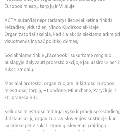
Europos miestų, tarp jų ir Vilniuje.
ACTA sutarčiai nepritariantys lietuviai ketina rinktis
šeštadienį vidurdienį Vinco Kudirkos aikštėje.
Organizatoriai skelbia, kad šia akcija siekiama atkreipti
visuomenės ir ypač politikų dėmesį.
Socialiniame tinkle „Facebook“ sukurtame renginio
puslapyje dalyvauti protesto akcijoje jau užsirašė per 2
tūkst. žmonių.
Masiniai protestai organizuojami ir kituose Europos
miestuose, tarp jų – Londone, Miunchene, Paryžiuje ir
kt., praneša BBC.
Keliuose miestuose mitingai vyko ir praėjusį šeštadienį,
didžiausias jų organizuotas Slovėnijos sostinėje, kur
susirinko per 2 tūkst. žmonių. Slovėnus į mitingą