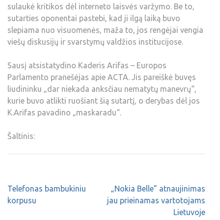
sulaukė kritikos dėl interneto laisvės varžymo. Be to,
sutarties oponentai pastebi, kad ji ilgą laiką buvo
slepiama nuo visuomenės, maža to, jos rengėjai vengia
viešų diskusijų ir svarstymų valdžios institucijose.
Sausį atsistatydino Kaderis Arifas – Europos
Parlamento pranešėjas apie ACTA. Jis pareiškė buvęs
liudininku „dar niekada anksčiau nematytų manevrų“,
kurie buvo atlikti ruošiant šią sutartį, o derybas dėl jos
K.Arifas pavadino „maskaradu“.
Šaltinis:
Telefonas bambukiniu
„Nokia Belle” atnaujinimas
korpusu
jau prieinamas vartotojams
Lietuvoje