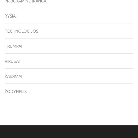
PROGRAMINĖ ĮRANGA
RYŠIAI
TECHNOLOGIJOS
TRUMPAI
VIRUSAI
ŽAIDIMAI
ŽODYNĖLIS