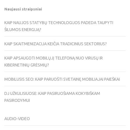
Naujausi straipsniai
KAIP NAUJOS STATYBŲ TECHNOLOGIJOS PADEDA TAUPYTI
ŠILUMOS ENERGIJĄ?
KAIP SKAITMENIZACIJA KEIČIA TRADICINIUS SEKTORIUS?
KAIP APSAUGOTI MOBILŲJĮ TELEFONĄ NUO VIRUSŲ IR
KIBERNETINIŲ GRĖSMIŲ?
MOBILUSIS SEO: KAIP PARUOŠTI SVETAINĘ MOBILIAJAI PAIEŠKAI
DJ UŽKULISIUOSE: KAIP PASIRUOŠIAMA KOKYBIŠKAM
PASIRODYMUI
AUDIO-VIDEO