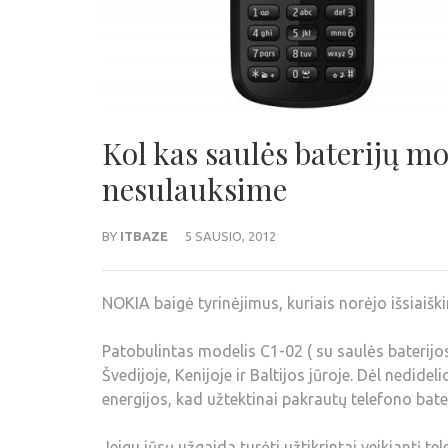
Kol kas saulės baterijų m
nesulauksime
BY
ITBAZE
5 SAUSIO, 2012
NOKIA baigė tyrinėjimus, kuriais norėjo išsiaiški
Patobulintas modelis C1-02 ( su saulės baterijos
Švedijoje, Kenijoje ir Baltijos jūroje. Dėl nedide
energijos, kad užtektinai pakrautų telefono bate
Jeigu jūsų užgaida turėti užtikrintai veikiantį te