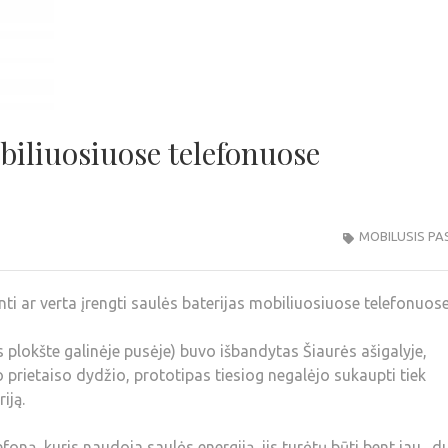
obiliuosiuose telefonuose
MOBILUSIS PA
nti ar verta įrengti saulės baterijas mobiliuosiuose telefonuose
 plokšte galinėje pusėje) buvo išbandytas Šiaurės ašigalyje,
lio prietaiso dydžio, prototipas tiesiog negalėjo sukaupti tiek
riją.
lefoną, kuris naudoja saulės energiją, jis turėtų būti bent jau „d