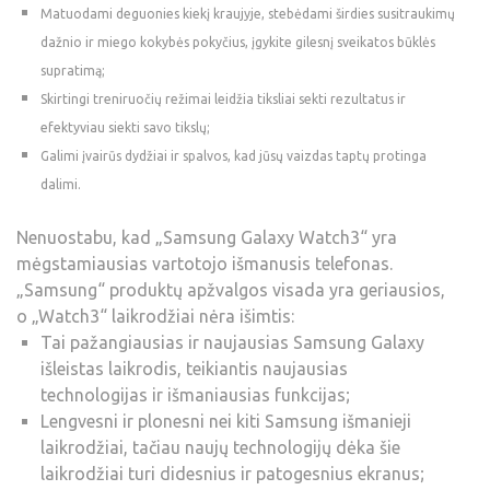
Matuodami deguonies kiekį kraujyje, stebėdami širdies susitraukimų
dažnio ir miego kokybės pokyčius, įgykite gilesnį sveikatos būklės
supratimą;
Skirtingi treniruočių režimai leidžia tiksliai sekti rezultatus ir
efektyviau siekti savo tikslų;
Galimi įvairūs dydžiai ir spalvos, kad jūsų vaizdas taptų protinga
dalimi.
Nenuostabu, kad „Samsung Galaxy Watch3“ yra
mėgstamiausias vartotojo išmanusis telefonas.
„Samsung“ produktų apžvalgos visada yra geriausios,
o „Watch3“ laikrodžiai nėra išimtis:
Tai pažangiausias ir naujausias Samsung Galaxy
išleistas laikrodis, teikiantis naujausias
technologijas ir išmaniausias funkcijas;
Lengvesni ir plonesni nei kiti Samsung išmanieji
laikrodžiai, tačiau naujų technologijų dėka šie
laikrodžiai turi didesnius ir patogesnius ekranus;