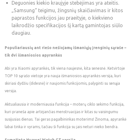
Deguonies kiekio kraujyje stebėjimas yra ateitis.
„Samsung“ teigimu, žingsnių skaičiavimas ir kitos
paprastos funkcijos jau praeityje, o kiekvieno
laikrodžio specifikacijos šį kartą gamintojas siūlo
daugiau.
Populiariausių ant riešo nešiojamų išmaniųjų įrenginių sąraše –
tik dvi išmaniosios apyrankės
Abi yra Xiaomi apyrankės, tik viena naujesnė, kita senesnė. Ketvirtoje
TOP 10 sąrašo vietoje yra nauja išmaniosios apyrankės versija, kuri
skiriasi dydžiu (didesnė) ir naujomis funkcijomis, palyginti su senąja
versija.
Aktualiausia ir moderniausia funkcija – moterų ciklo sekimo funkcija,
kuri praneša apie artėjančias menstruacijas ir kitas su vaisingumu
susijusias dienas. Tai geras pagalbininkas moterims! Žinoma, apyrankė
labai tinka ir vyrams, tačiau ši funkcija su jais neturi nieko bendra.
Sumažinta Huawei Watch GT versija