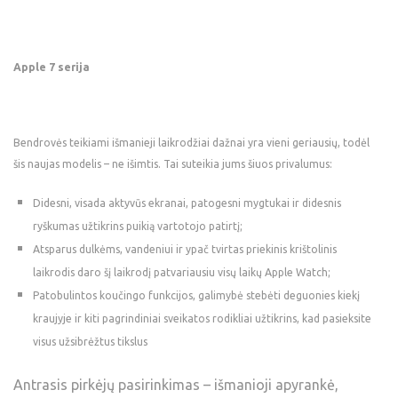
Apple 7 serija
Bendrovės teikiami išmanieji laikrodžiai dažnai yra vieni geriausių, todėl
šis naujas modelis – ne išimtis. Tai suteikia jums šiuos privalumus:
Didesni, visada aktyvūs ekranai, patogesni mygtukai ir didesnis
ryškumas užtikrins puikią vartotojo patirtį;
Atsparus dulkėms, vandeniui ir ypač tvirtas priekinis krištolinis
laikrodis daro šį laikrodį patvariausiu visų laikų Apple Watch;
Patobulintos koučingo funkcijos, galimybė stebėti deguonies kiekį
kraujyje ir kiti pagrindiniai sveikatos rodikliai užtikrins, kad pasieksite
visus užsibrėžtus tikslus
Antrasis pirkėjų pasirinkimas – išmanioji apyrankė,