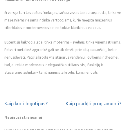
Ši versija turi tas pačias funkcijas, tačiau viskas labiau suspausta, tinka vis
mažesniems riešams ir tinka vartotojams, kurie mėgsta mažesnius
ciferblatus ir modernesnius bei ne tokius klasikinius vaizdus.
Būtent šis laikrodis labai tinka moterims – švelnus, tinka visiems stiliams.
Patvari metalinė apyrankė gali ne tik derėti prie kitų papuošalų, bet ir
nenusidėvėti. Pats laikrodis yra atsparus vandeniui, dulkėms ir drėgmei,
tad jei reikia modernaus ir elegantiško stiliaus, visų funkcijų ir
atsparumo aplinkai – tai išmanusis laikrodis, kuris nenuvils.
Kaip kurti logotipus?
Kaip pradėti programuoti?
Naujausi straipsniai