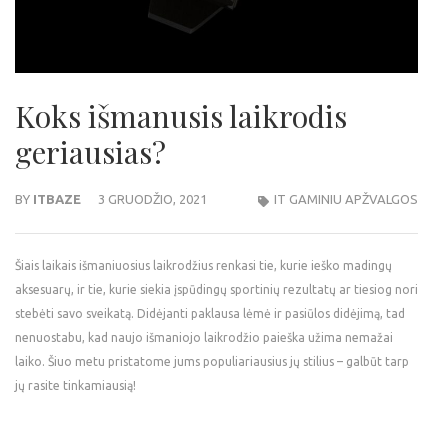
Koks išmanusis laikrodis
geriausias?
BY
ITBAZE
3 GRUODŽIO, 2021
IT GAMINIU APŽVALGOS
Šiais laikais išmaniuosius laikrodžius renkasi tie, kurie ieško madingų
aksesuarų, ir tie, kurie siekia įspūdingų sportinių rezultatų ar tiesiog nori
stebėti savo sveikatą. Didėjanti paklausa lėmė ir pasiūlos didėjimą, tad
nenuostabu, kad naujo išmaniojo laikrodžio paieška užima nemažai
laiko. Šiuo metu pristatome jums populiariausius jų stilius – galbūt tarp
jų rasite tinkamiausią!