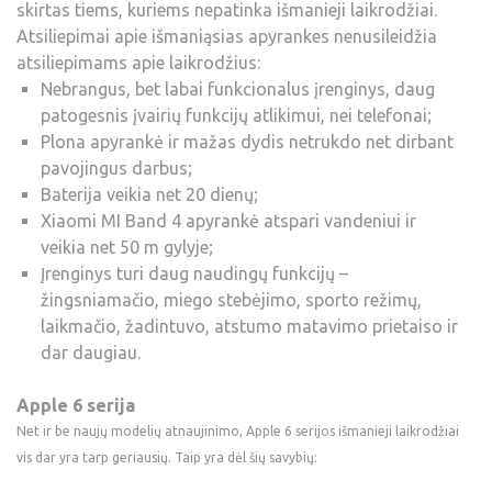
skirtas tiems, kuriems nepatinka išmanieji laikrodžiai.
Atsiliepimai apie išmaniąsias apyrankes nenusileidžia
atsiliepimams apie laikrodžius:
Nebrangus, bet labai funkcionalus įrenginys, daug
patogesnis įvairių funkcijų atlikimui, nei telefonai;
Plona apyrankė ir mažas dydis netrukdo net dirbant
pavojingus darbus;
Baterija veikia net 20 dienų;
Xiaomi MI Band 4 apyrankė atspari vandeniui ir
veikia net 50 m gylyje;
Įrenginys turi daug naudingų funkcijų –
žingsniamačio, miego stebėjimo, sporto režimų,
laikmačio, žadintuvo, atstumo matavimo prietaiso ir
dar daugiau.
Apple 6 serija
Net ir be naujų modelių atnaujinimo, Apple 6 serijos išmanieji laikrodžiai
vis dar yra tarp geriausių. Taip yra dėl šių savybių: