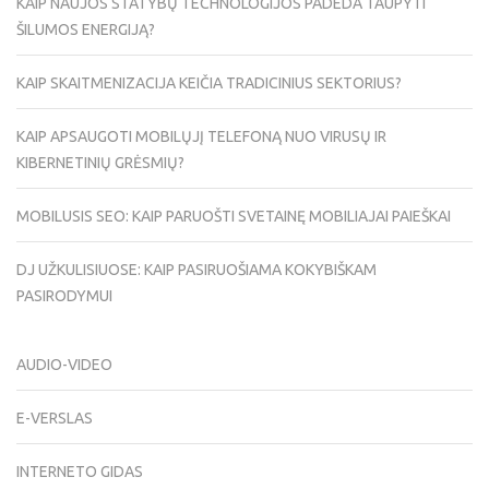
KAIP NAUJOS STATYBŲ TECHNOLOGIJOS PADEDA TAUPYTI
ŠILUMOS ENERGIJĄ?
KAIP SKAITMENIZACIJA KEIČIA TRADICINIUS SEKTORIUS?
KAIP APSAUGOTI MOBILŲJĮ TELEFONĄ NUO VIRUSŲ IR
KIBERNETINIŲ GRĖSMIŲ?
MOBILUSIS SEO: KAIP PARUOŠTI SVETAINĘ MOBILIAJAI PAIEŠKAI
DJ UŽKULISIUOSE: KAIP PASIRUOŠIAMA KOKYBIŠKAM
PASIRODYMUI
AUDIO-VIDEO
E-VERSLAS
INTERNETO GIDAS