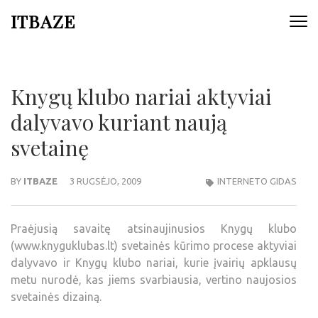
ITBAZE
Knygų klubo nariai aktyviai
dalyvavo kuriant naują
svetainę
BY
ITBAZE
3 RUGSĖJO, 2009
INTERNETO GIDAS
Praėjusią savaitę atsinaujinusios Knygų klubo
(www.knyguklubas.lt) svetainės kūrimo procese aktyviai
dalyvavo ir Knygų klubo nariai, kurie įvairių apklausų
metu nurodė, kas jiems svarbiausia, vertino naujosios
svetainės dizainą.