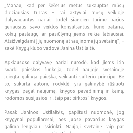
„Manau, kad per šešerius metus sukauptas mūsų
didžiausias turtas – tai aktyviai mūsų veikloje
dalyvaujantys nariai, todėl šiandien turime pačius
geriausius savo veiklos konsultantus, kurie pataria,
kokių paslaugų ar pasiūlymų jiems reikia labiausiai.
Atsižvelgdami į jų nuomonę atnaujinome jų svetainę”, –
sakė Knygų klubo vadovė Janina Ustilaitė.
Apklausose dalyvavę nariai nurodė, kad jiems itin
svarbi paieškos funkcija, todėl naujoje svetainėje
įdiegta galinga paieška, veikianti suflerio principu. Be
to, sukurta autorių rodyklė, yra galimybė rūšiuoti
knygas pagal naujumą, knygos pavadinimą ir kainą,
rodomos susijusios ir „taip pat pirktos” knygos.
Pasak Janinos Ustilaitės, paplitusi nuomonė, jog
knygynai populiaresni, nes juose pavarčius knygas
galima lengviau išsirinkti. Naujoji svetainė taip pat