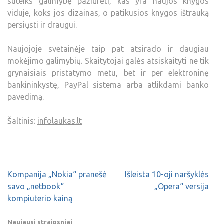
suteiks galimybę pažiūrėti, kas yra naujos knygos
viduje, koks jos dizainas, o patikusios knygos ištrauką
persiųsti ir draugui.
Naujojoje svetainėje taip pat atsirado ir daugiau
mokėjimo galimybių. Skaitytojai galės atsiskaityti ne tik
grynaisiais pristatymo metu, bet ir per elektroninę
bankininkystę, PayPal sistema arba atlikdami banko
pavedimą.
Šaltinis:
infolaukas.lt
Kompanija „Nokia“ pranešė
Išleista 10-oji naršyklės
savo „netbook“
„Opera“ versija
kompiuterio kainą
Naujausi straipsniai