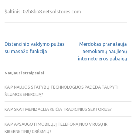
Šaltinis:
02b8bb8.netsolstores.com
Distancinio valdymo pultas
Merdokas pranašauja
su masažo funkcija
nemokamų naujienų
internete eros pabaigą
Naujausi straipsniai
KAIP NAUJOS STATYBŲ TECHNOLOGIJOS PADEDA TAUPYTI
ŠILUMOS ENERGIJĄ?
KAIP SKAITMENIZACIJA KEIČIA TRADICINIUS SEKTORIUS?
KAIP APSAUGOTI MOBILŲJĮ TELEFONĄ NUO VIRUSŲ IR
KIBERNETINIŲ GRĖSMIŲ?