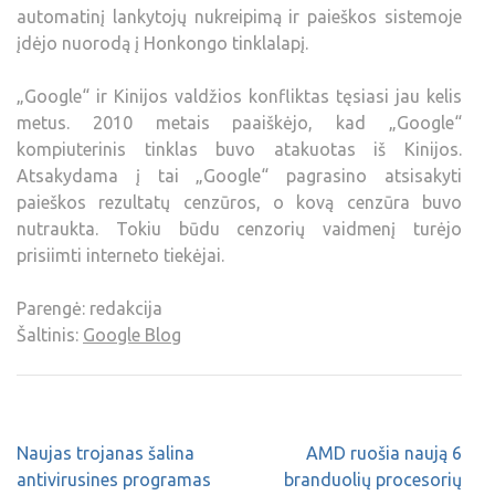
automatinį lankytojų nukreipimą ir paieškos sistemoje
įdėjo nuorodą į Honkongo tinklalapį.
„Google“ ir Kinijos valdžios konfliktas tęsiasi jau kelis
metus. 2010 metais paaiškėjo, kad „Google“
kompiuterinis tinklas buvo atakuotas iš Kinijos.
Atsakydama į tai „Google“ pagrasino atsisakyti
paieškos rezultatų cenzūros, o kovą cenzūra buvo
nutraukta. Tokiu būdu cenzorių vaidmenį turėjo
prisiimti interneto tiekėjai.
Parengė: redakcija
Šaltinis:
Google Blog
Naujas trojanas šalina
AMD ruošia naują 6
antivirusines programas
branduolių procesorių