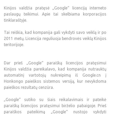
Kinijos valdžia pratęsė „Google“ licenciją interneto
paslaugų teikimui. Apie tai skelbiama korporacijos
tinklaraštyje.
Tai reiškia, kad kompanija gali vykdyti savo veiklą ir po
2011 metų. Licencija reguliuoja bendrovės veiklą Kinijos
teritorijoje.
Dar prieš „Google“ paraišką licencijos pratęsimui
Kinijos valdžia pareikalavo, kad kompanija nutrauktų
automatinį vartotojų nukreipimą iš Google.cn į
Honkongo paieškos sistemos versiją, kur nevykdoma
paieškos rezultatų cenzūra.
„Google“ sutiko su šiais reikalavimais ir pateikė
paraišką licencijos pratęsimui birželio pabaigoje. Prieš
paraiškos pateikimą „Google“ nustojo vykdyti