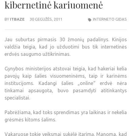
kibernetinė kariuomenė
BY
ITBAZE
30 GEGUŽĖS, 2011
INTERNETO GIDAS
Jau suburtas pirmasis 30 žmonių padalinys. Kinijos
valdžia teigia, kad jo užduotimi bus tik internetinės
erdvės saugumo užtikrinimas.
Gynybos ministerijos atstovai teigia, kad hakeriai kelia
pavojų kaip šalies visuomeninėms, taip ir karinėms
institucijoms. Kadangi šalies „online“ erdvė nėra
tinkamai apsaugota, buvo pasamdyti atitinkantys
specialistai.
Pabrėžiama, kad toks sprendimas yra laikinas ir nekelia
grėsmės kitoms šalims.
Vakaruose tokie veiksmai sukėlė įtarimą. Manoma, kad