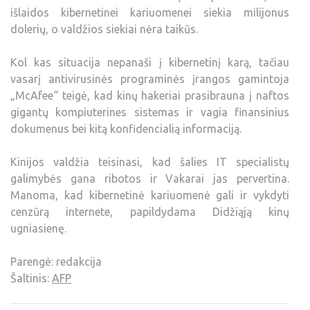
išlaidos kibernetinei kariuomenei siekia milijonus
dolerių, o valdžios siekiai nėra taikūs.
Kol kas situacija nepanaši į kibernetinį karą, tačiau
vasarį antivirusinės programinės įrangos gamintoja
„McAfee“ teigė, kad kinų hakeriai prasibrauna į naftos
gigantų kompiuterines sistemas ir vagia finansinius
dokumenus bei kitą konfidencialią informaciją.
Kinijos valdžia teisinasi, kad šalies IT specialistų
galimybės gana ribotos ir Vakarai jas pervertina.
Manoma, kad kibernetinė kariuomenė gali ir vykdyti
cenzūrą internete, papildydama Didžiąją kinų
ugniasienę.
Parengė: redakcija
Šaltinis:
AFP