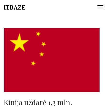
ITBAZE
Kinija uždarė 1,3 mln.