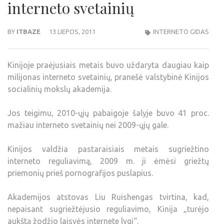
interneto svetainių
BY
ITBAZE
13 LIEPOS, 2011
INTERNETO GIDAS
Kinijoje praėjusiais metais buvo uždaryta daugiau kaip
milijonas interneto svetainių, pranešė valstybinė Kinijos
socialinių mokslų akademija.
Jos teigimu, 2010-ųjų pabaigoje šalyje buvo 41 proc.
mažiau interneto svetainių nei 2009-ųjų gale.
Kinijos valdžia pastaraisiais metais sugriežtino
interneto reguliavimą, 2009 m. ji ėmėsi griežtų
priemonių prieš pornografijos puslapius.
Akademijos atstovas Liu Ruishengas tvirtina, kad,
nepaisant sugriežtėjusio reguliavimo, Kinija „turėjo
aukštą žodžio laisvės internete lygį“.