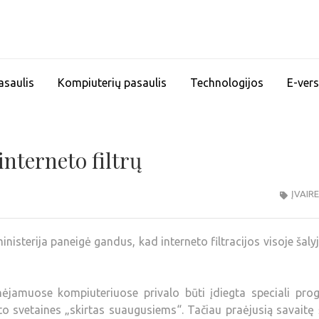
asaulis
Kompiuterių pasaulis
Technologijos
E-vers
interneto filtrų
ĮVAIR
isterija paneigė gandus, kad interneto filtracijos visoje šalyj
nėjamuose kompiuteriuose privalo būti įdiegta speciali pro
o svetaines „skirtas suaugusiems“. Tačiau praėjusią savaitę 