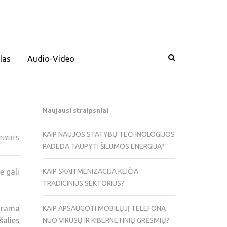
las
Audio-Video
Naujausi straipsniai
KAIP NAUJOS STATYBŲ TECHNOLOGIJOS
ENYBĖS
PADEDA TAUPYTI ŠILUMOS ENERGIJĄ?
e gali
KAIP SKAITMENIZACIJA KEIČIA
TRADICINIUS SEKTORIUS?
grama
KAIP APSAUGOTI MOBILŲJĮ TELEFONĄ
šalies
NUO VIRUSŲ IR KIBERNETINIŲ GRĖSMIŲ?