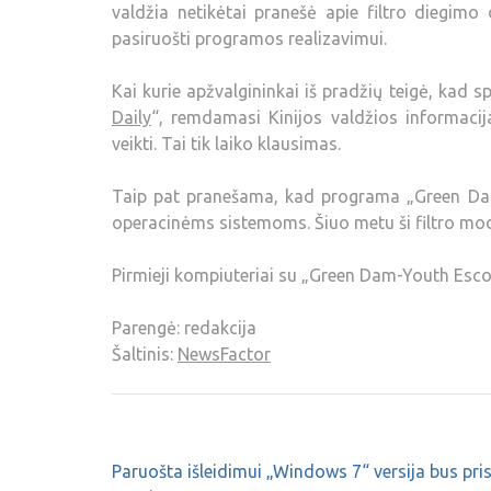
valdžia netikėtai pranešė apie filtro diegimo
pasiruošti programos realizavimui.
Kai kurie apžvalgininkai iš pradžių teigė, kad sp
Daily
“, remdamasi Kinijos valdžios informacija
veikti. Tai tik laiko klausimas.
Taip pat pranešama, kad programa „Green Dam-
operacinėms sistemoms. Šiuo metu ši filtro mod
Pirmieji kompiuteriai su „Green Dam-Youth Esco
Parengė: redakcija
Šaltinis:
NewsFactor
Paruošta išleidimui „Windows 7“ versija bus pri