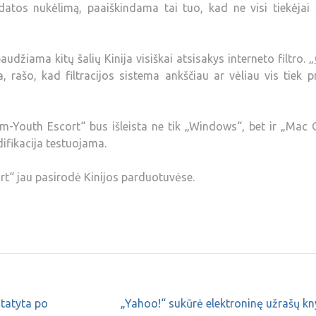
 datos nukėlimą, paaiškindama tai tuo, kad ne visi tiekėjai
audžiama kitų šalių Kinija visiškai atsisakys interneto filtro. „
, rašo, kad filtracijos sistema ankščiau ar vėliau vis tiek 
Youth Escort“ bus išleista ne tik „Windows“, bet ir „Mac 
ifikacija testuojama.
rt“ jau pasirodė Kinijos parduotuvėse.
statyta po
„Yahoo!“ sukūrė elektroninę užrašų k