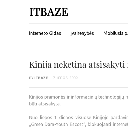
ITBAZE
Interneto Gidas
Įvairenybės
Mobilusis p
Kinija neketina atsisakyti 
BY
ITBAZE
7 LIEPOS, 2009
Kinijos pramonės ir informacinių technologijų min
būti atsisakyta.
Nuo liepos 1 dienos visuose Kinijoje pardavi
„Green Dam-Youth Escort“, blokuojanti internet