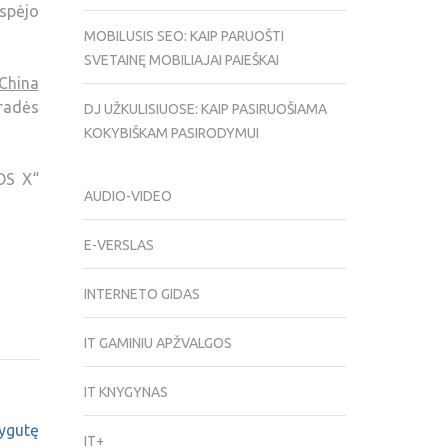
 spėjo
MOBILUSIS SEO: KAIP PARUOŠTI
SVETAINĘ MOBILIAJAI PAIEŠKAI
China
pradės
DJ UŽKULISIUOSE: KAIP PASIRUOŠIAMA
KOKYBIŠKAM PASIRODYMUI
OS X“
AUDIO-VIDEO
E-VERSLAS
INTERNETO GIDAS
IT GAMINIU APŽVALGOS
IT KNYGYNAS
nygutę
IT+