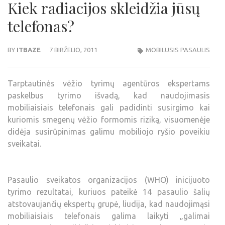
Kiek radiacijos skleidžia jūsų
telefonas?
BY
ITBAZE
7 BIRŽELIO, 2011
MOBILUSIS PASAULIS
Tarptautinės vėžio tyrimų agentūros ekspertams
paskelbus tyrimo išvadą, kad naudojimasis
mobiliaisiais telefonais gali padidinti susirgimo kai
kuriomis smegenų vėžio formomis riziką, visuomenėje
didėja susirūpinimas galimu mobiliojo ryšio poveikiu
sveikatai.
Pasaulio sveikatos organizacijos (WHO) inicijuoto
tyrimo rezultatai, kuriuos pateikė 14 pasaulio šalių
atstovaujančių ekspertų grupė, liudija, kad naudojimąsi
mobiliaisiais telefonais galima laikyti „galimai