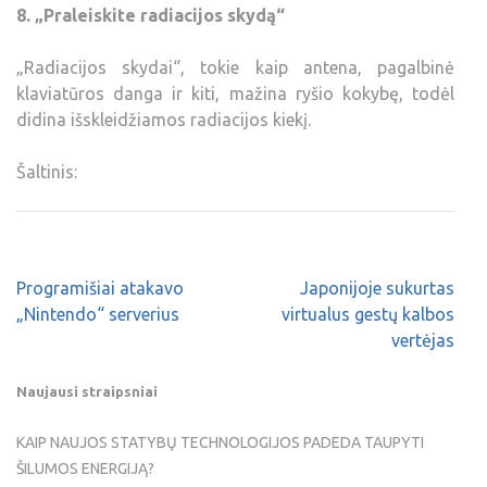
8. „Praleiskite radiacijos skydą“
„Radiacijos skydai“, tokie kaip antena, pagalbinė
klaviatūros danga ir kiti, mažina ryšio kokybę, todėl
didina išskleidžiamos radiacijos kiekį.
Šaltinis:
Programišiai atakavo
Japonijoje sukurtas
„Nintendo“ serverius
virtualus gestų kalbos
vertėjas
Naujausi straipsniai
KAIP NAUJOS STATYBŲ TECHNOLOGIJOS PADEDA TAUPYTI
ŠILUMOS ENERGIJĄ?