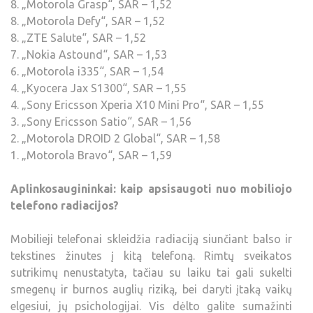
8. „Motorola Grasp“, SAR – 1,52
8. „Motorola Defy“, SAR – 1,52
8. „ZTE Salute“, SAR – 1,52
7. „Nokia Astound“, SAR – 1,53
6. „Motorola i335“, SAR – 1,54
4. „Kyocera Jax S1300“, SAR – 1,55
4. „Sony Ericsson Xperia X10 Mini Pro“, SAR – 1,55
3. „Sony Ericsson Satio“, SAR – 1,56
2. „Motorola DROID 2 Global“, SAR – 1,58
1. „Motorola Bravo“, SAR – 1,59
Aplinkosaugininkai: kaip apsisaugoti nuo mobiliojo
telefono radiacijos?
Mobilieji telefonai skleidžia radiaciją siunčiant balso ir
tekstines žinutes į kitą telefoną. Rimtų sveikatos
sutrikimų nenustatyta, tačiau su laiku tai gali sukelti
smegenų ir burnos auglių riziką, bei daryti įtaką vaikų
elgesiui, jų psichologijai. Vis dėlto galite sumažinti