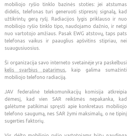
mobiliojo ryšio tinklo bazinės stoties: jei atstumas
didelis, telefonas turi generuoti stipresnį signalą, kad
užtikrintų gerą ryšį. Radiacijos lygis priklauso ir nuo
mobiliojo ryšio tinklo tipo, naudojamo dažnio, ir netgi
nuo vartotojo amžiaus. Pasak EWG atstovų, taps pats
telefonas vaikus ir paauglius apšvitins stipriau, nei
suaugusiuosius.
Ši organizacija savo interneto svetainėje yra paskelbusi
kelis svarbius patarimus
, kaip galima sumažinti
mobiliojo telefono radiaciją.
JAV federalinė telekomunikacijų komisija atkreipia
dėmesį, kad vien SAR reikšmės nepakanka, kad
galėtume patikimai spręsti apie konkretaus mobiliojo
telefono saugumą, nes SAR žymi maksimalų, o ne tipinį
sugerties faktorių.
Vis dėlto mobiliojo ryšio vartotojams būtų naudinga