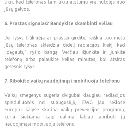
tikri, kad telefonas tam tikru atstumu yra nutolęs nuo
jūsų galvos.
6. Prastas signalas? Bandykite skambinti vėliau
Jei ryšys trūkinėja ar prastai girdite, reiškia tuo metu
jūsų telefonas skleidžia didelį radiacijos kiekį, kad
„pagautų“ ryšio bangą. Verčiau išjunkite ir įjunkite
telefoną arba palaukite kelias minutes, kol atsiras
geresnis ryšys.
7. Ribokite vaikų naudojimąsi mobiliuoju telefonu
Vaikų smegenys sugeria dvigubai daugiau radiacijos
spinduliuotės nei suaugusiųjų. EWG jau šešiose
Europos šalyse skatina vaikų prevencijos programą,
kuria siekiama kaip galima labiau apriboti jų
naudojimąsi mobiliuoju telefonu.