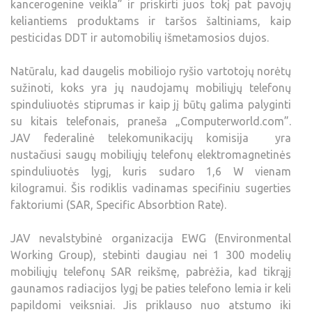
kancerogenine veikla” ir priskirti juos tokį pat pavojų
keliantiems produktams ir taršos šaltiniams, kaip
pesticidas DDT ir automobilių išmetamosios dujos.
Natūralu, kad daugelis mobiliojo ryšio vartotojų norėtų
sužinoti, koks yra jų naudojamų mobiliųjų telefonų
spinduliuotės stiprumas ir kaip jį būtų galima palyginti
su kitais telefonais, praneša „Computerworld.com”.
JAV federalinė telekomunikacijų komisija yra
nustačiusi saugų mobiliųjų telefonų elektromagnetinės
spinduliuotės lygį, kuris sudaro 1,6 W vienam
kilogramui. Šis rodiklis vadinamas specifiniu sugerties
faktoriumi (SAR, Specific Absorbtion Rate).
JAV nevalstybinė organizacija EWG (Environmental
Working Group), stebinti daugiau nei 1 300 modelių
mobiliųjų telefonų SAR reikšmę, pabrėžia, kad tikrąjį
gaunamos radiacijos lygį be paties telefono lemia ir keli
papildomi veiksniai. Jis priklauso nuo atstumo iki