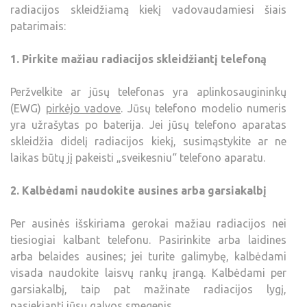
radiacijos skleidžiamą kiekį vadovaudamiesi šiais
patarimais:
1. Pirkite mažiau radiacijos skleidžiantį telefoną
Peržvelkite ar jūsų telefonas yra aplinkosaugininkų
(EWG)
pirkėjo vadove
. Jūsų telefono modelio numeris
yra užrašytas po baterija. Jei jūsų telefono aparatas
skleidžia didelį radiacijos kiekį, susimąstykite ar ne
laikas būtų jį pakeisti „sveikesniu“ telefono aparatu.
2. Kalbėdami naudokite ausines arba garsiakalbį
Per ausinės išskiriama gerokai mažiau radiacijos nei
tiesiogiai kalbant telefonu. Pasirinkite arba laidines
arba belaides ausines; jei turite galimybę, kalbėdami
visada naudokite laisvų rankų įrangą. Kalbėdami per
garsiakalbį, taip pat mažinate radiacijos lygį,
pasiekiantį jūsų galvos smegenis.